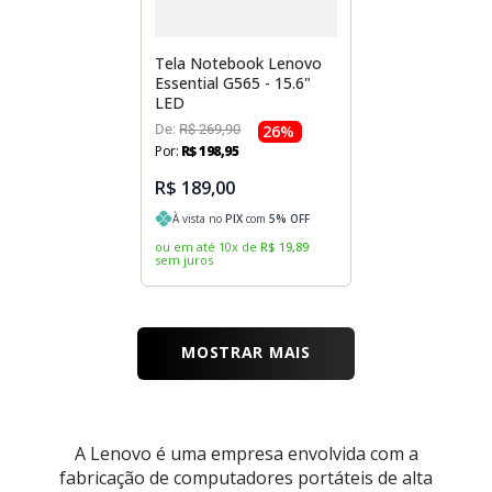
Tela Notebook Lenovo
Essential G565 - 15.6"
LED
De:
R$
269
,
90
26
%
Por:
R$
198
,
95
R$ 189,00
À vista no
PIX
com
5
% OFF
ou em até
10
x
de
R$
19
,
89
sem juros
MOSTRAR MAIS
A Lenovo é uma empresa envolvida com a
fabricação de computadores portáteis de alta