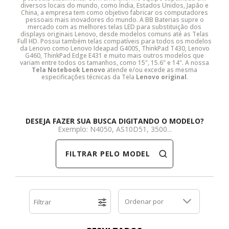
diversos locais do mundo, como Índia, Estados Unidos, Japão e
China, a empresa tem como objetivo fabricar os computadores
Dell
HP
Positivo
Samsung
Samsung
SSD M.2 SATA
Cooler Interno
pessoais mais inovadores do mundo. A BB Baterias supre o
mercado com as melhores telas LED para substituição dos
displays originais Lenovo, desde modelos comuns até as Telas
Full HD. Possui também telas compatíveis para todos os modelos
HP
Itautec
Samsung
Sony Vaio
DDR3
SSD M.2 NVME
Dobradiça Notebook
da Lenovo como Lenovo Ideapad G400S, ThinkPad T430, Lenovo
G460, ThinkPad Edge E431 e muito mais outros modelos que
variam entre todos os tamanhos, como 15", 15.6" e 14". A nossa
Itautec
Lenovo
Toshiba
Toshiba
DDR4
Caddy para SSD
Limpa Telas
Tela Notebook Lenovo
atende e/ou excede as mesma
especificações técnicas da Tela
Lenovo original
.
Lenovo
LG
Part Number
Memória DDR3
DESEJA FAZER SUA BUSCA DIGITANDO O MODELO?
LG
Philco
Sony Vaio
Memória DDR4
Exemplo: N4050, AS10D51, 3500...
FILTRAR PELO MODELO
Philco
Positivo
Tela para Iphone
SSD SATA
Positivo
Samsung
SSD M.2 SATA
Ordenar por
Filtrar
Samsung
Semp Toshiba
SSD M.2 NVME