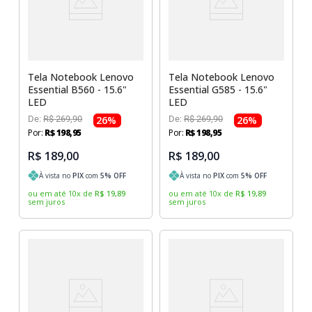
Tela Notebook Lenovo
Tela Notebook Lenovo
Essential B560 - 15.6"
Essential G585 - 15.6"
LED
LED
De:
R$
269
,
90
26
%
De:
R$
269
,
90
26
%
Por:
R$
198
,
95
Por:
R$
198
,
95
R$ 189,00
R$ 189,00
À vista no
PIX
com
5
% OFF
À vista no
PIX
com
5
% OFF
ou em até
10
x
de
R$
19
,
89
ou em até
10
x
de
R$
19
,
89
sem juros
sem juros