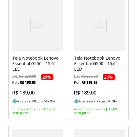
Tela Notebook Lenovo
Tela Notebook Lenovo
Essential G550 - 15.6"
Essential G500 - 15.6"
LED
LED
De:
R$
269
,
90
26
%
De:
R$
269
,
90
26
%
Por:
R$
198
,
95
Por:
R$
198
,
95
R$ 189,00
R$ 189,00
À vista no
PIX
com
5
% OFF
À vista no
PIX
com
5
% OFF
ou em até
10
x
de
R$
19
,
89
ou em até
10
x
de
R$
19
,
89
sem juros
sem juros