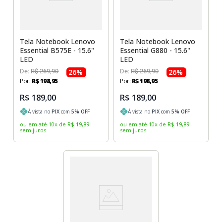
Tela Notebook Lenovo
Tela Notebook Lenovo
Essential B575E - 15.6"
Essential G880 - 15.6"
LED
LED
De:
R$
269
,
90
26
%
De:
R$
269
,
90
26
%
Por:
R$
198
,
95
Por:
R$
198
,
95
R$ 189,00
R$ 189,00
À vista no
PIX
com
5
% OFF
À vista no
PIX
com
5
% OFF
ou em até
10
x
de
R$
19
,
89
ou em até
10
x
de
R$
19
,
89
sem juros
sem juros