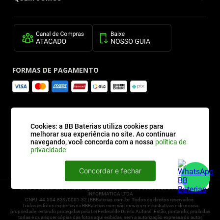
FORMAS DE PAGAMENTO
SITE SEGURO
Cookies: a BB Baterias utiliza cookies para
melhorar sua experiência no site. Ao continuar
navegando, você concorda com a nossa
política de
privacidade
Concordar e fechar
2026 © BBBaterias® é marca registrada de BB BATERIAS SOLUCOES EM ENERGIA E
INFORMATICA LTDA
CNPJ: 44.504.839/0001-32 | BBBaterias.com.br. Todos os direitos reservados.
Todas as fotos expostas na BBBaterias.com são meramente ilustrativas e de nossa
propriedade, estando protegidas pela Lei Federal de Direito Autoral. Estão, portando, proibidas
todas e quaisquer cópias das fotos aqui exibidas, sem a autorização expressa do autor,