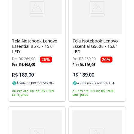
Tela Notebook Lenovo
Tela Notebook Lenovo
Essential B575 - 15.6"
Essential G560E - 15.6"
LED
LED
De:
R$
269
,
90
26
%
De:
R$
269
,
90
26
%
Por:
R$
198
,
95
Por:
R$
198
,
95
R$ 189,00
R$ 189,00
À vista no
PIX
com
5
% OFF
À vista no
PIX
com
5
% OFF
ou em até
10
x
de
R$
19
,
89
ou em até
10
x
de
R$
19
,
89
sem juros
sem juros