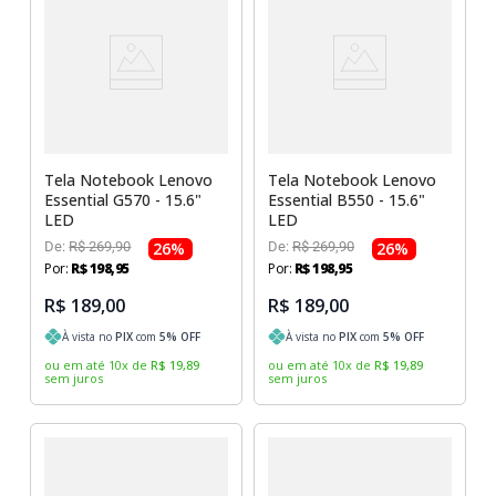
Tela Notebook Lenovo
Tela Notebook Lenovo
Essential G570 - 15.6"
Essential B550 - 15.6"
LED
LED
De:
R$
269
,
90
26
%
De:
R$
269
,
90
26
%
Por:
R$
198
,
95
Por:
R$
198
,
95
R$ 189,00
R$ 189,00
À vista no
PIX
com
5
% OFF
À vista no
PIX
com
5
% OFF
ou em até
10
x
de
R$
19
,
89
ou em até
10
x
de
R$
19
,
89
sem juros
sem juros