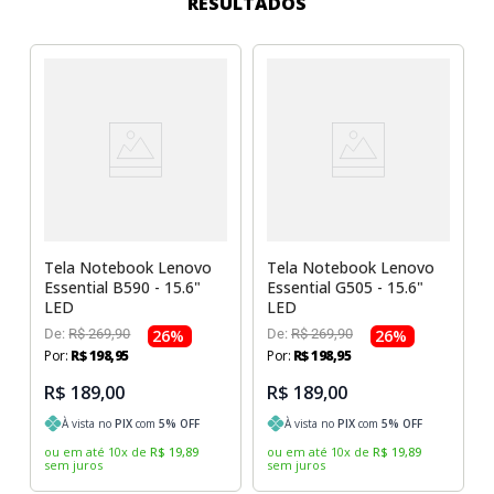
RESULTADOS
Sony Vaio
Sony Vaio
Caddy para SSD
Toshiba
Toshiba
Tela para Iphone
Tela Notebook Lenovo
Tela Notebook Lenovo
Essential B590 - 15.6"
Essential G505 - 15.6"
LED
LED
De:
R$
269
,
90
26
%
De:
R$
269
,
90
26
%
Por:
R$
198
,
95
Por:
R$
198
,
95
R$ 189,00
R$ 189,00
À vista no
PIX
com
5
% OFF
À vista no
PIX
com
5
% OFF
ou em até
10
x
de
R$
19
,
89
ou em até
10
x
de
R$
19
,
89
sem juros
sem juros