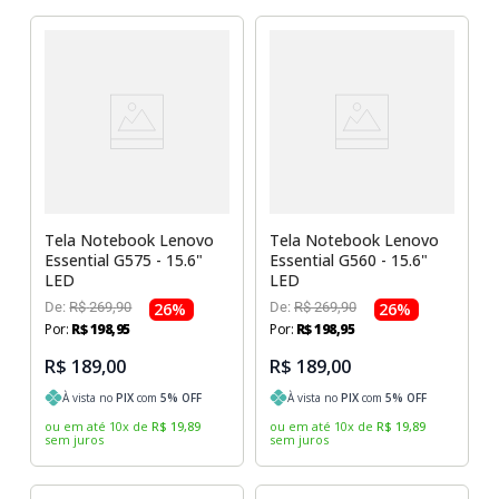
Tela Notebook Lenovo
Tela Notebook Lenovo
Essential G575 - 15.6"
Essential G560 - 15.6"
LED
LED
De:
R$
269
,
90
26
%
De:
R$
269
,
90
26
%
Por:
R$
198
,
95
Por:
R$
198
,
95
R$ 189,00
R$ 189,00
À vista no
PIX
com
5
% OFF
À vista no
PIX
com
5
% OFF
ou em até
10
x
de
R$
19
,
89
ou em até
10
x
de
R$
19
,
89
sem juros
sem juros