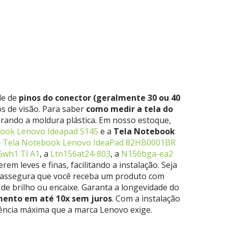
de de
pinos do conector (geralmente 30 ou 40
s de visão. Para saber
como medir a tela do
derando a moldura plástica. Em nosso estoque,
ook Lenovo Ideapad S145
e a
Tela Notebook
a
Tela Notebook Lenovo IdeaPad 82HB0001BR
5wh1 Tl A1
, a
Ltn156at24-803
, a
N156bga-ea2
rem leves e finas, facilitando a instalação. Seja
as assegura que você receba um produto com
 de brilho ou encaixe. Garanta a longevidade do
ento em até 10x sem juros
. Com a instalação
ciência máxima que a marca Lenovo exige.