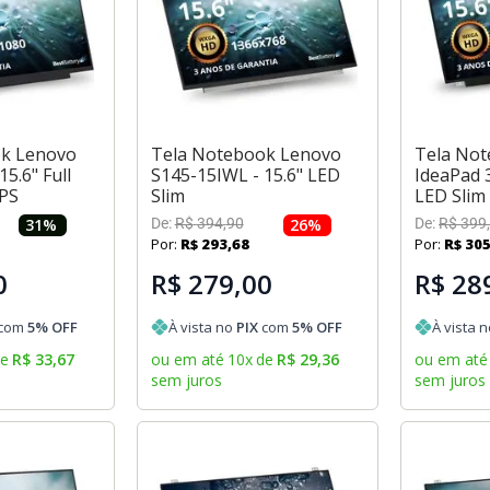
ok Lenovo
Tela Notebook Lenovo
Tela No
5.6" Full
S145-15IWL - 15.6" LED
IdeaPad 3
IPS
Slim
LED Slim
31
%
De:
R$
394
,
90
26
%
De:
R$
399
,
Por:
R$
293
,
68
Por:
R$
30
0
R$ 279,00
R$ 28
com
5
% OFF
À vista no
PIX
com
5
% OFF
À vista 
de
R$
33
,
67
ou em até
10
x
de
R$
29
,
36
ou em até
sem juros
sem juros