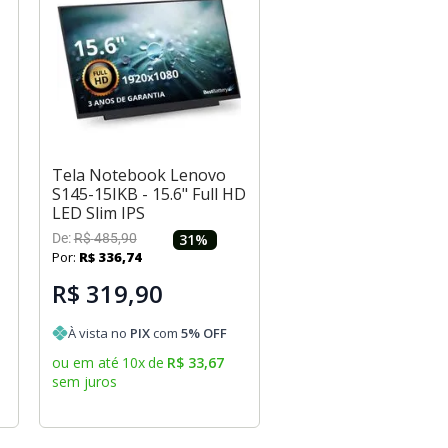
Tela Notebook Lenovo
S145-15IKB - 15.6" Full HD
LED Slim IPS
De:
R$
485
,
90
31
%
Por:
R$
336
,
74
R$ 319,90
À vista no
PIX
com
5
% OFF
ou em até
10
x
de
R$
33
,
67
sem juros