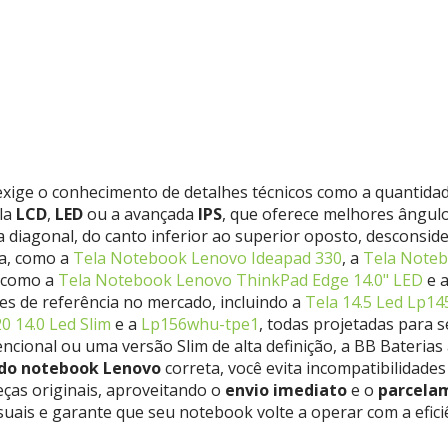
exige o conhecimento de detalhes técnicos como a quantida
ela
LCD
,
LED
ou a avançada
IPS
, que oferece melhores ângulo
 na diagonal, do canto inferior ao superior oposto, desconsi
ca, como a
Tela Notebook Lenovo Ideapad 330
, a
Tela Noteb
 como a
Tela Notebook Lenovo ThinkPad Edge 14.0" LED
e 
 de referência no mercado, incluindo a
Tela 14.5 Led Lp14
 14.0 Led Slim
e a
Lp156whu-tpe1
, todas projetadas para se
ncional ou uma versão Slim de alta definição, a BB Bateri
 do notebook Lenovo
correta, você evita incompatibilidades
ças originais, aproveitando o
envio imediato
e o
parcelam
isuais e garante que seu notebook volte a operar com a efi