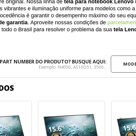
re original. Nossa linha de
tela para notebook Lenovo
es vibrantes e iluminação uniforme para modelos como 
procedência é garantir o desempenho máximo do seu eq
de garantia
. Aproveite nossas condições de
parcelamen
 todo o Brasil para resolver o problema da sua
tela Len
MODELO /
 PART NUMBER DO PRODUTO? BUSQUE AQUI:
Exemplo: N4050, AS10D51, 3500...
DOS