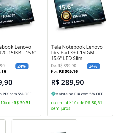
tebook Lenovo
Tela Notebook Lenovo
20-15IKB - 15.6"
IdeaPad 330-15IGM -
15.6" LED Slim
90
24
%
De:
R$
399
,
90
24
%
5
,
16
Por:
R$
305
,
16
9,90
R$ 289,90
no
PIX
com
5
% OFF
À vista no
PIX
com
5
% OFF
10
x
de
R$
30
,
51
ou em até
10
x
de
R$
30
,
51
sem juros