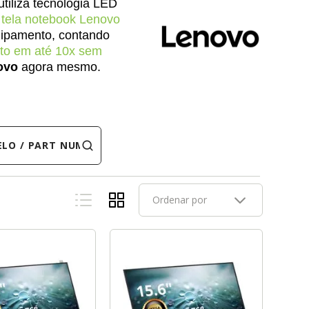
utiliza tecnologia LED
a
tela notebook Lenovo
uipamento, contando
to em até 10x sem
ovo
agora mesmo.
 PART NUMBER
Ordenar por