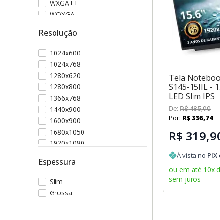
WXGA++
WQXGA
XGA
Resolução
1024x600
1024x768
1280x620
Tela Notebo
S145-15IIL - 1
1280x800
LED Slim IPS
1366x768
1440x900
De:
R$
485
,
90
Por:
R$
336
,
74
1600x900
1680x1050
R$ 319,9
1920x1080
1920x1200
À vista no
PIX
Espessura
ou em até
10
x
sem juros
Slim
Grossa