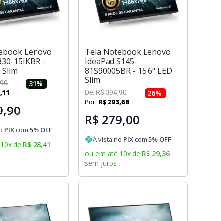
tebook Lenovo
Tela Notebook Lenovo
330-15IKBR -
IdeaPad S145-
 Slim
81S90005BR - 15.6" LED
Slim
90
31
%
4
,
11
De:
R$
394
,
90
26
%
Por:
R$
293
,
68
9,90
R$ 279,00
no
PIX
com
5
% OFF
À vista no
PIX
com
5
% OFF
10
x
de
R$
28
,
41
ou em até
10
x
de
R$
29
,
36
sem juros