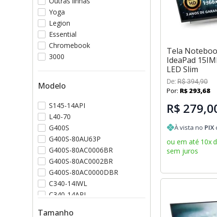
Outras linhas
Yoga
Legion
Essential
Chromebook
Tela Notebo
3000
IdeaPad 15IML
LED Slim
De:
R$
394
,
90
Modelo
Por:
R$
293
,
68
R$ 279,0
S145-14API
L40-70
G400S
À vista no
PIX
G400S-80AU63P
ou em até
10
x
G400S-80AC0006BR
sem juros
G400S-80AC0002BR
G400S-80AC0000DBR
C340-14IWL
C340-14API
83AF0008BR
Tamanho