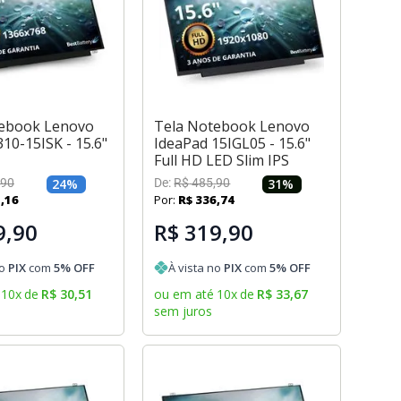
tebook Lenovo
Tela Notebook Lenovo
10-15ISK - 15.6"
IdeaPad 15IGL05 - 15.6"
Full HD LED Slim IPS
90
24
%
De:
R$
485
,
90
31
%
5
,
16
Por:
R$
336
,
74
9,90
R$ 319,90
no
PIX
com
5
% OFF
À vista no
PIX
com
5
% OFF
10
x
de
R$
30
,
51
ou em até
10
x
de
R$
33
,
67
sem juros