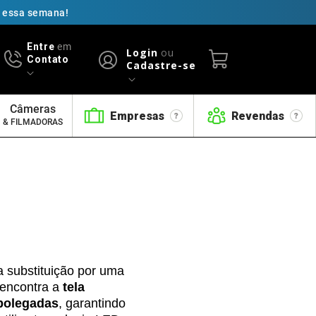
ó essa semana!
Entre
em
Login
ou
Contato
Cadastre-se
Câmeras
Empresas
Revendas
& FILMADORAS
a substituição por uma
 encontra a
tela
 polegadas
, garantindo