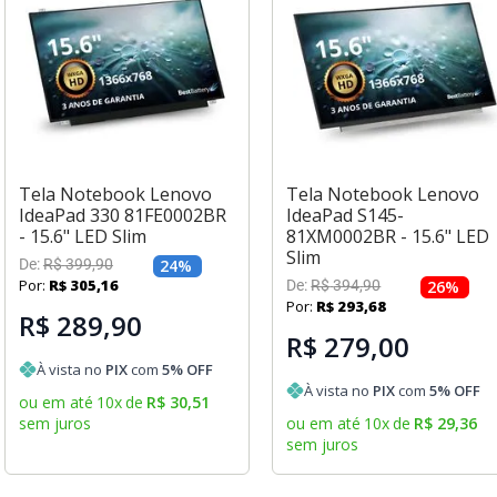
Tela Notebook Lenovo
Tela Notebook Lenovo
IdeaPad 330 81FE0002BR
IdeaPad S145-
- 15.6" LED Slim
81XM0002BR - 15.6" LED
Slim
De:
R$
399
,
90
24
%
Por:
R$
305
,
16
De:
R$
394
,
90
26
%
Por:
R$
293
,
68
R$ 289,90
R$ 279,00
À vista no
PIX
com
5
% OFF
À vista no
PIX
com
5
% OFF
ou em até
10
x
de
R$
30
,
51
sem juros
ou em até
10
x
de
R$
29
,
36
sem juros