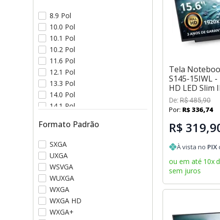
8.9 Pol
10.0 Pol
10.1 Pol
10.2 Pol
11.6 Pol
Tela Notebo
12.1 Pol
S145-15IWL - 1
13.3 Pol
HD LED Slim 
14.0 Pol
De:
R$
485
,
90
14.1 Pol
Por:
R$
336
,
74
15.0 Pol
Formato Padrão
R$ 319,9
SXGA
À vista no
PIX
UXGA
ou em até
10
x
WSVGA
sem juros
WUXGA
WXGA
WXGA HD
WXGA+