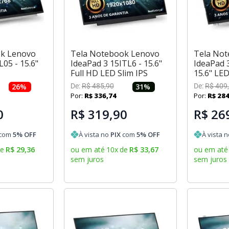
ok Lenovo
Tela Notebook Lenovo
Tela No
05 - 15.6"
IdeaPad 3 15ITL6 - 15.6"
IdeaPad 
Full HD LED Slim IPS
15.6" LED
26
%
De:
R$
485
,
90
31
%
De:
R$
409
,
Por:
R$
336
,
74
Por:
R$
28
0
R$ 319,90
R$ 26
com
5
% OFF
À vista no
PIX
com
5
% OFF
À vista 
de
R$
29
,
36
ou em até
10
x
de
R$
33
,
67
ou em até
sem juros
sem juros