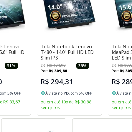
ok Lenovo
Tela Notebook Lenovo
Tela No
5.6" Full HD
T480 - 14.0" Full HD LED
IdeaPad 3
Slim IPS
LED Slim
31
%
De:
R$
484
,
90
36
%
De:
R$
399
,
Por:
R$
309
,
80
Por:
R$
30
0
R$ 294,31
R$ 28
com
5
% OFF
À vista no
PIX
com
5
% OFF
À vista 
de
R$
33
,
67
ou em até
10
x
de
R$
30
,
98
ou em até
sem juros
sem juros