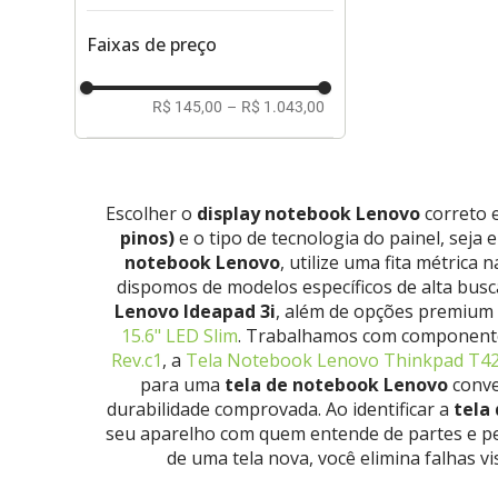
Faixas de preço
R$ 145,00
–
R$ 1.043,00
Escolher o
display notebook Lenovo
correto 
pinos)
e o tipo de tecnologia do painel, seja 
notebook Lenovo
, utilize uma fita métrica
dispomos de modelos específicos de alta bus
Lenovo Ideapad 3i
, além de opções premium
15.6" LED Slim
. Trabalhamos com componentes
Rev.c1
, a
Tela Notebook Lenovo Thinkpad T420
para uma
tela de notebook Lenovo
conve
durabilidade comprovada. Ao identificar a
tela
seu aparelho com quem entende de partes e pe
de uma tela nova, você elimina falhas v