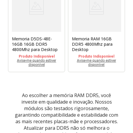
Sony Vaio
Sony Vaio
Caddy para SSD
Toshiba
Toshiba
Tela para Iphone
Memoria D5DS-48E-
Memoria RAM 16GB
16GB 16GB DDR5
DDR5 4800Mhz para
4800Mhz para Desktop
Desktop
Produto Indisponível
Produto Indisponível
Avise-me quando estiver
Avise-me quando estiver
disponível
disponível
Ao escolher a memória RAM DDR5, você
investe em qualidade e inovação. Nossos
módulos são testados rigorosamente,
garantindo compatibilidade e estabilidade com
as mais recentes placas-mãe e processadores.
Atualizar para DDR5 não só melhora o