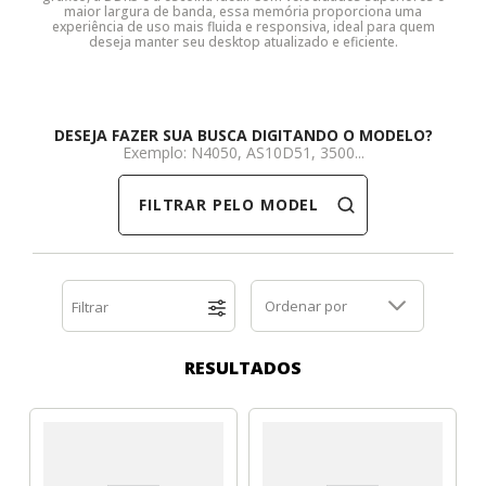
maior largura de banda, essa memória proporciona uma
experiência de uso mais fluida e responsiva, ideal para quem
Dell
HP
Positivo
Samsung
Samsung
SSD M.2 SATA
Cooler Interno
deseja manter seu desktop atualizado e eficiente.
HP
Itautec
Samsung
Sony Vaio
DDR3
SSD M.2 NVME
Dobradiça Notebook
DESEJA FAZER SUA BUSCA DIGITANDO O MODELO?
Itautec
Lenovo
Toshiba
Toshiba
DDR4
Caddy para SSD
Limpa Telas
Exemplo: N4050, AS10D51, 3500...
FILTRAR PELO MODELO
Lenovo
LG
Part Number
Memória DDR3
LG
Philco
Sony Vaio
Memória DDR4
Ordenar por
Filtrar
Philco
Positivo
Tela para Iphone
SSD SATA
RESULTADOS
Positivo
Samsung
SSD M.2 SATA
Samsung
Semp Toshiba
SSD M.2 NVME