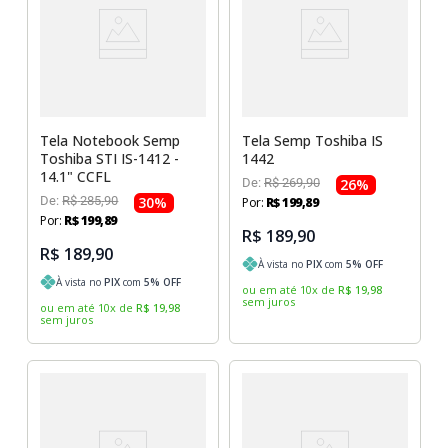
Sony Vaio
Sony Vaio
Caddy para SSD
Toshiba
Toshiba
Tela para Iphone
Tela Notebook Semp
Tela Semp Toshiba IS
Toshiba STI IS-1412 -
1442
14.1" CCFL
De:
R$
269
,
90
26
%
De:
R$
285
,
90
30
%
Por:
R$
199
,
89
Por:
R$
199
,
89
R$ 189,90
R$ 189,90
À vista no
PIX
com
5
% OFF
À vista no
PIX
com
5
% OFF
ou em até
10
x
de
R$
19
,
98
sem juros
ou em até
10
x
de
R$
19
,
98
sem juros