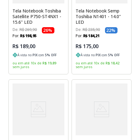
Tela Notebook Toshiba
Tela Notebook Semp
Satellite P750-ST4NX1 -
Toshiba N1401 - 14.0"
15.6" LED
LED
De:
R$
269
,
90
26
%
De:
R$
235
,
90
22
%
Por:
R$
198
,
95
Por:
R$
184
,
21
R$ 189,00
R$ 175,00
À vista no
PIX
com
5
% OFF
À vista no
PIX
com
5
% OFF
ou em até
10
x
de
R$
19
,
89
ou em até
10
x
de
R$
18
,
42
sem juros
sem juros