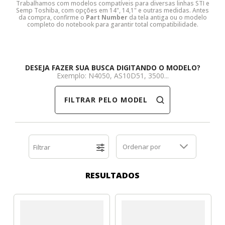
Trabalhamos com modelos compatíveis para diversas linhas STI e
Semp Toshiba, com opções em 14", 14,1" e outras medidas. Antes
Dell
HP
Positivo
Samsung
Samsung
SSD M.2 SATA
Cooler Interno
da compra, confirme o
Part Number
da tela antiga ou o modelo
completo do notebook para garantir total compatibilidade.
HP
Itautec
Samsung
Sony Vaio
DDR3
SSD M.2 NVME
Dobradiça Notebook
DESEJA FAZER SUA BUSCA DIGITANDO O MODELO?
Itautec
Lenovo
Toshiba
Toshiba
DDR4
Caddy para SSD
Limpa Telas
Exemplo: N4050, AS10D51, 3500...
FILTRAR PELO MODELO
Lenovo
LG
Part Number
Memória DDR3
LG
Philco
Sony Vaio
Memória DDR4
Ordenar por
Filtrar
Philco
Positivo
Tela para Iphone
SSD SATA
Positivo
Samsung
SSD M.2 SATA
RESULTADOS
Samsung
Semp Toshiba
SSD M.2 NVME