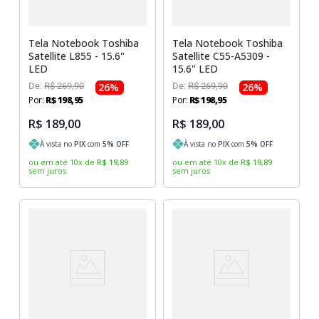
Tela Notebook Toshiba
Tela Notebook Toshiba
Satellite L855 - 15.6"
Satellite C55-A5309 -
LED
15.6" LED
De:
R$
269
,
90
26
%
De:
R$
269
,
90
26
%
Por:
R$
198
,
95
Por:
R$
198
,
95
R$ 189,00
R$ 189,00
À vista no
PIX
com
5
% OFF
À vista no
PIX
com
5
% OFF
ou em até
10
x
de
R$
19
,
89
ou em até
10
x
de
R$
19
,
89
sem juros
sem juros