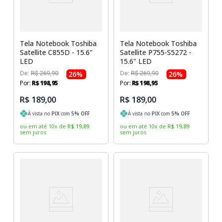
Tela Notebook Toshiba
Tela Notebook Toshiba
Satellite C855D - 15.6"
Satellite P755-S5272 -
LED
15.6" LED
De:
R$
269
,
90
26
%
De:
R$
269
,
90
26
%
Por:
R$
198
,
95
Por:
R$
198
,
95
R$ 189,00
R$ 189,00
À vista no
PIX
com
5
% OFF
À vista no
PIX
com
5
% OFF
ou em até
10
x
de
R$
19
,
89
ou em até
10
x
de
R$
19
,
89
sem juros
sem juros