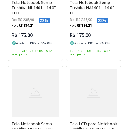
Tela Notebook Semp
Tela Notebook Semp
Toshiba NI-1401 - 14.0"
Toshiba NA1401 - 14.0"
LED
LED
De:
R$
235
,
90
22
%
De:
R$
235
,
90
22
%
Por:
R$
184
,
21
Por:
R$
184
,
21
R$ 175,00
R$ 175,00
À vista no
PIX
com
5
% OFF
À vista no
PIX
com
5
% OFF
ou em até
10
x
de
R$
18
,
42
ou em até
10
x
de
R$
18
,
42
sem juros
sem juros
Tela Notebook Semp
Tela LCD para Notebook
Toshiba NI1401 - 14.0"
Toshiba G33C00012210