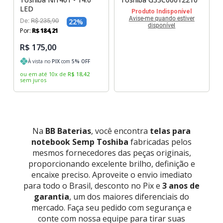
LED
Produto Indisponível
Avise-me quando estiver
De:
R$
235
,
90
22
%
disponível
Por:
R$
184
,
21
R$ 175,00
À vista no
PIX
com
5
% OFF
ou em até
10
x
de
R$
18
,
42
sem juros
Na
BB Baterias
, você encontra
telas para
notebook Semp Toshiba
fabricadas pelos
mesmos fornecedores das peças originais,
proporcionando excelente brilho, definição e
encaixe preciso. Aproveite o envio imediato
para todo o Brasil, desconto no Pix e
3 anos de
garantia
, um dos maiores diferenciais do
mercado. Faça seu pedido com segurança e
conte com nossa equipe para tirar suas