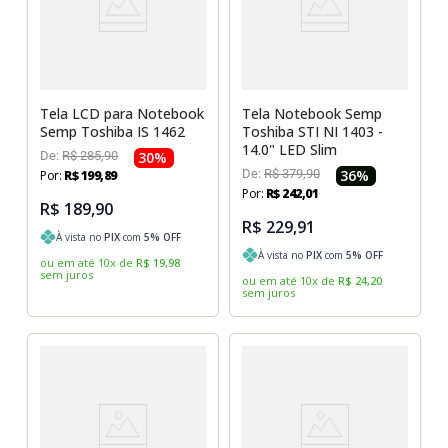
Tela LCD para Notebook
Tela Notebook Semp
Semp Toshiba IS 1462
Toshiba STI NI 1403 -
14.0" LED Slim
De:
R$
285
,
90
30
%
De:
R$
379
,
90
36
%
Por:
R$
199
,
89
Por:
R$
242
,
01
R$ 189,90
R$ 229,91
À vista no
PIX
com
5
% OFF
À vista no
PIX
com
5
% OFF
ou em até
10
x
de
R$
19
,
98
sem juros
ou em até
10
x
de
R$
24
,
20
sem juros