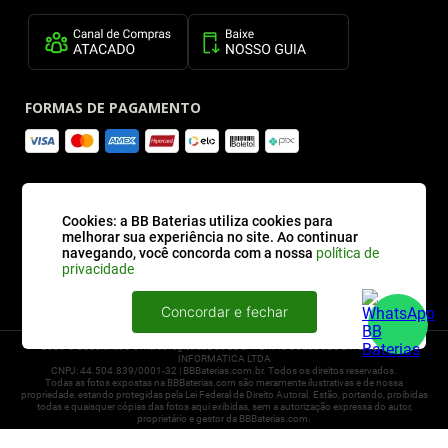
FORMAS DE PAGAMENTO
SITE SEGURO
Cookies: a BB Baterias utiliza cookies para
melhorar sua experiência no site. Ao continuar
navegando, você concorda com a nossa
política de
privacidade
Concordar e fechar
2026 © BBBaterias® é marca registrada de BB BATERIAS SOLUCOES EM ENERGIA E
INFORMATICA LTDA
CNPJ: 44.504.839/0001-32 | BBBaterias.com.br. Todos os direitos reservados.
Todas as fotos expostas na BBBaterias.com são meramente ilustrativas e de nossa
propriedade, estando protegidas pela Lei Federal de Direito Autoral. Estão, portando, proibidas
todas e quaisquer cópias das fotos aqui exibidas, sem a autorização expressa do autor,
proprietário e gestor da BBBaterias.com.
Powered by
Uma empresa do