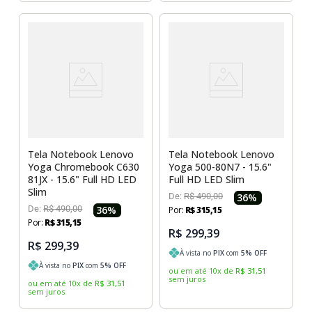
Tela Notebook Lenovo
Tela Notebook Lenovo
Yoga Chromebook C630
Yoga 500-80N7 - 15.6"
81JX - 15.6" Full HD LED
Full HD LED Slim
Slim
De:
R$
490
,
00
36
%
De:
R$
490
,
00
36
%
Por:
R$
315
,
15
Por:
R$
315
,
15
R$ 299,39
R$ 299,39
À vista no
PIX
com
5
% OFF
À vista no
PIX
com
5
% OFF
ou em até
10
x
de
R$
31
,
51
sem juros
ou em até
10
x
de
R$
31
,
51
sem juros