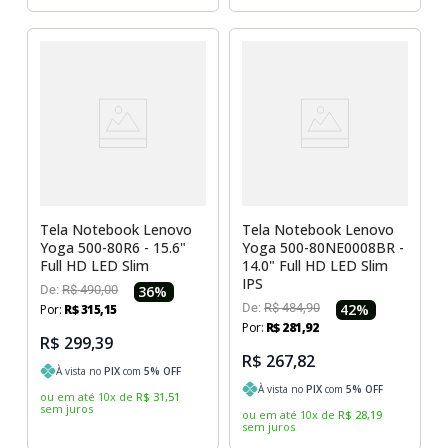
Tela Notebook Lenovo
Tela Notebook Lenovo
Yoga 500-80R6 - 15.6"
Yoga 500-80NE0008BR -
Full HD LED Slim
14.0" Full HD LED Slim
IPS
De:
R$
490
,
00
36
%
De:
R$
484
,
90
42
%
Por:
R$
315
,
15
Por:
R$
281
,
92
R$ 299,39
R$ 267,82
À vista no
PIX
com
5
% OFF
À vista no
PIX
com
5
% OFF
ou em até
10
x
de
R$
31
,
51
sem juros
ou em até
10
x
de
R$
28
,
19
sem juros