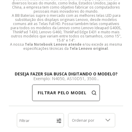
diversos locais do mundo, como Índia, Estados Unidos, Japão e
China, a empresa tem como objetivo fabricar os computadores
Dell
HP
Positivo
Samsung
Samsung
SSD M.2 SATA
Cooler Interno
pessoais mais inovadores do mundo.
A BB Baterias supre o mercado com as melhores telas LED para
substituição dos displays originais Lenovo, desde modelos
comuns até as Telas Full HD. Possui também telas compatíveis
HP
Itautec
Samsung
Sony Vaio
DDR3
SSD M.2 NVME
Dobradiça Notebook
para todos os modelos da Lenovo como Lenovo Ideapad G400S,
ThinkPad T430, Lenovo G460, ThinkPad Edge E431 e muito mais
outros modelos que variam entre todos os tamanhos, como 15",
Itautec
Lenovo
Toshiba
Toshiba
DDR4
Caddy para SSD
Limpa Telas
15.6" e 14".
A nossa
Tela Notebook Lenovo atende
e/ou excede as mesma
especificações técnicas da
Tela Lenovo original
.
Lenovo
LG
Part Number
Memória DDR3
LG
Philco
Sony Vaio
Memória DDR4
DESEJA FAZER SUA BUSCA DIGITANDO O MODELO?
Exemplo: N4050, AS10D51, 3500...
Philco
Positivo
Tela para Iphone
SSD SATA
FILTRAR PELO MODELO
Positivo
Samsung
SSD M.2 SATA
Samsung
Semp Toshiba
SSD M.2 NVME
Ordenar por
Filtrar