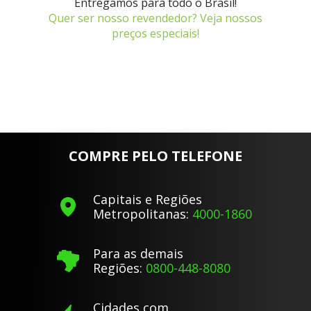
Entregamos para todo o Brasil!
Quer ser nosso revendedor? Veja nossos
preços especiais!
COMPRE PELO TELEFONE
Capitais e Regiões
Metropolitanas:
4000-1860
Para as demais
Regiões:
0800-448-8080
Cidades com