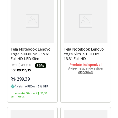
Tela Notebook Lenovo
Tela Notebook Lenovo
Yoga 500-80N6 - 15.6"
Yoga Slim 7-13ITL05 -
Full HD LED Slim
13.3" Full HD
De:
R$
490
,
00
36
%
Produto Indisponível
Avise-me quando estiver
Por:
R$
315
,
15
disponível
R$ 299,39
À vista no
PIX
com
5
% OFF
ou em até
10
x
de
R$
31
,
51
sem juros