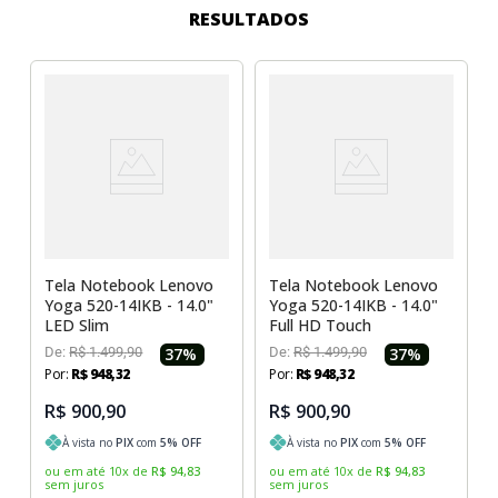
Sony Vaio
Sony Vaio
Caddy para SSD
RESULTADOS
Toshiba
Toshiba
Tela para Iphone
Tela Notebook Lenovo
Tela Notebook Lenovo
Yoga 520-14IKB - 14.0"
Yoga 520-14IKB - 14.0"
LED Slim
Full HD Touch
De:
R$
1
.
499
,
90
37
%
De:
R$
1
.
499
,
90
37
%
Por:
R$
948
,
32
Por:
R$
948
,
32
R$ 900,90
R$ 900,90
À vista no
PIX
com
5
% OFF
À vista no
PIX
com
5
% OFF
ou em até
10
x
de
R$
94
,
83
ou em até
10
x
de
R$
94
,
83
sem juros
sem juros