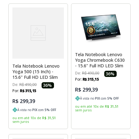
Tela Notebook Lenovo
Yoga Chromebook C630
- 15.6" Full HD LED Slim
Tela Notebook Lenovo
Yoga 500 (15 Inch) -
De:
R$
490
,
00
36
%
15.6" Full HD LED Slim
Por:
R$
315
,
15
De:
R$
490
,
00
36
%
R$ 299,39
Por:
R$
315
,
15
À vista no
PIX
com
5
% OFF
R$ 299,39
ou em até
10
x
de
R$
31
,
51
sem juros
À vista no
PIX
com
5
% OFF
ou em até
10
x
de
R$
31
,
51
sem juros