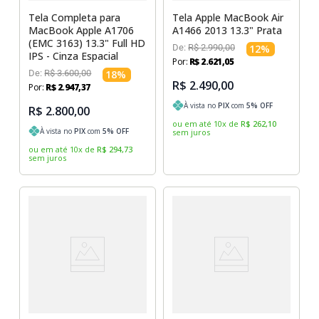
Tela Completa para
Tela Apple MacBook Air
MacBook Apple A1706
A1466 2013 13.3" Prata
(EMC 3163) 13.3" Full HD
De:
R$
2
.
990
,
00
12
%
IPS - Cinza Espacial
Por:
R$
2
.
621
,
05
De:
R$
3
.
600
,
00
18
%
R$ 2.490,00
Por:
R$
2
.
947
,
37
À vista no
PIX
com
5
% OFF
R$ 2.800,00
ou em até
10
x
de
R$
262
,
10
À vista no
PIX
com
5
% OFF
sem juros
ou em até
10
x
de
R$
294
,
73
sem juros