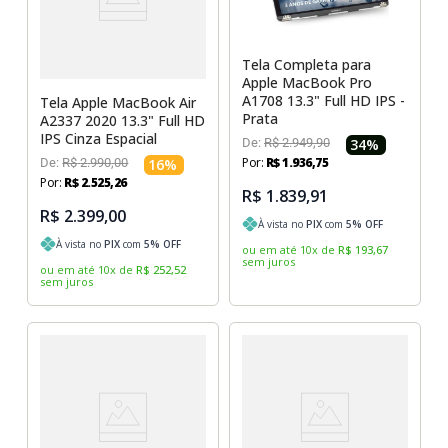
Sony Vaio
Sony Vaio
Caddy para SSD
Toshiba
Toshiba
Tela Completa para
Apple MacBook Pro
Tela para Iphone
A1708 13.3" Full HD IPS -
Tela Apple MacBook Air
Prata
A2337 2020 13.3" Full HD
IPS Cinza Espacial
De:
R$
2
.
949
,
90
34
%
Por:
R$
1
.
936
,
75
De:
R$
2
.
990
,
00
16
%
Por:
R$
2
.
525
,
26
R$ 1.839,91
R$ 2.399,00
À vista no
PIX
com
5
% OFF
À vista no
PIX
com
5
% OFF
ou em até
10
x
de
R$
193
,
67
sem juros
ou em até
10
x
de
R$
252
,
52
sem juros