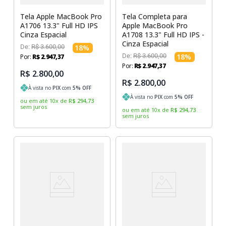
Tela Apple MacBook Pro
Tela Completa para
A1706 13.3" Full HD IPS
Apple MacBook Pro
Cinza Espacial
A1708 13.3" Full HD IPS -
Cinza Espacial
De:
R$
3
.
600
,
00
18
%
De:
R$
3
.
600
,
00
18
%
Por:
R$
2
.
947
,
37
Por:
R$
2
.
947
,
37
R$ 2.800,00
R$ 2.800,00
À vista no
PIX
com
5
% OFF
À vista no
PIX
com
5
% OFF
ou em até
10
x
de
R$
294
,
73
sem juros
ou em até
10
x
de
R$
294
,
73
sem juros