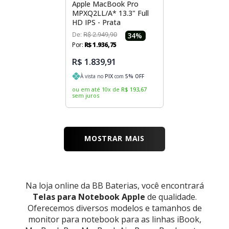
Apple MacBook Pro
MPXQ2LL/A* 13.3" Full
HD IPS - Prata
De:
R$
2
.
949
,
90
34
%
Por:
R$
1
.
936
,
75
R$ 1.839,91
À vista no
PIX
com
5
% OFF
ou em até
10
x
de
R$
193
,
67
sem juros
MOSTRAR MAIS
Na loja online da BB Baterias, você encontrará
Telas para Notebook Apple
de qualidade.
Oferecemos diversos modelos e tamanhos de
monitor para notebook para as linhas iBook,