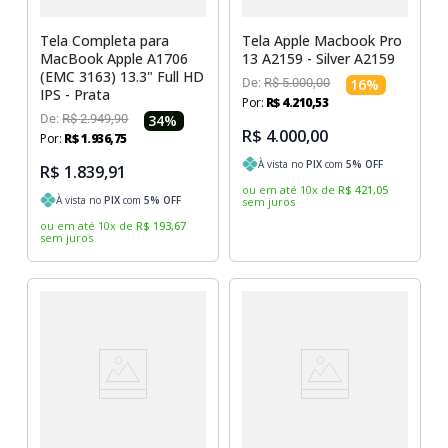
Tela Completa para
Tela Apple Macbook Pro
MacBook Apple A1706
13 A2159 - Silver A2159
(EMC 3163) 13.3" Full HD
De:
R$
5
.
000
,
00
16
%
IPS - Prata
Por:
R$
4
.
210
,
53
De:
R$
2
.
949
,
90
34
%
R$ 4.000,00
Por:
R$
1
.
936
,
75
À vista no
PIX
com
5
% OFF
R$ 1.839,91
ou em até
10
x
de
R$
421
,
05
À vista no
PIX
com
5
% OFF
sem juros
ou em até
10
x
de
R$
193
,
67
sem juros