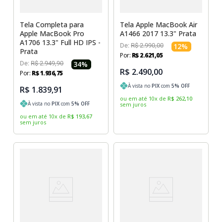
Tela Completa para
Tela Apple MacBook Air
Apple MacBook Pro
A1466 2017 13.3" Prata
A1706 13.3" Full HD IPS -
De:
R$
2
.
990
,
00
12
%
Prata
Por:
R$
2
.
621
,
05
De:
R$
2
.
949
,
90
34
%
R$ 2.490,00
Por:
R$
1
.
936
,
75
À vista no
PIX
com
5
% OFF
R$ 1.839,91
ou em até
10
x
de
R$
262
,
10
À vista no
PIX
com
5
% OFF
sem juros
ou em até
10
x
de
R$
193
,
67
sem juros