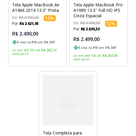
Tela Apple MacBook Air
Tela Apple MacBook Pro
A1466 2014 13.3" Prata
A1989 13.3" Full HD IPS
Cinza Espacial
De:
R$
2
.
990
,
00
12
%
De:
R$
3
.
000
,
00
12
%
Por:
R$
2
.
621
,
05
Por:
R$
2
.
630
,
53
R$ 2.490,00
R$ 2.499,00
À vista no
PIX
com
5
% OFF
À vista no
PIX
com
5
% OFF
ou em até
10
x
de
R$
262
,
10
sem juros
ou em até
10
x
de
R$
263
,
05
sem juros
Tela Completa para