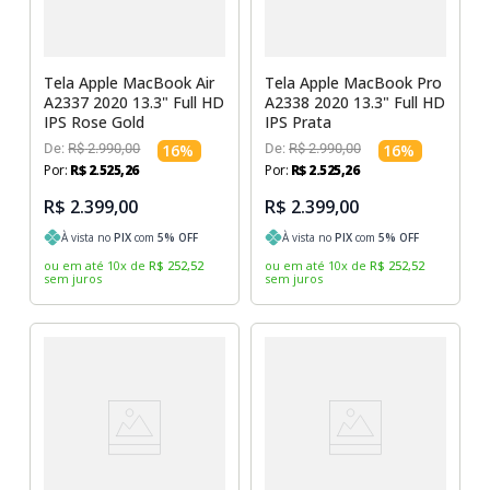
Tela Apple MacBook Air
Tela Apple MacBook Pro
A2337 2020 13.3" Full HD
A2338 2020 13.3" Full HD
IPS Rose Gold
IPS Prata
De:
R$
2
.
990
,
00
16
%
De:
R$
2
.
990
,
00
16
%
Por:
R$
2
.
525
,
26
Por:
R$
2
.
525
,
26
R$ 2.399,00
R$ 2.399,00
À vista no
PIX
com
5
% OFF
À vista no
PIX
com
5
% OFF
ou em até
10
x
de
R$
252
,
52
ou em até
10
x
de
R$
252
,
52
sem juros
sem juros