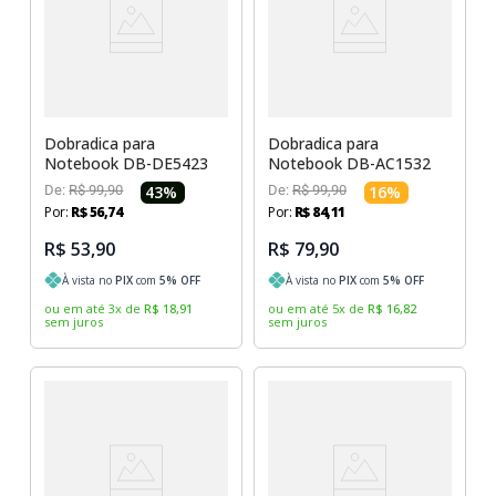
Sony Vaio
Sony Vaio
Caddy para SSD
Toshiba
Toshiba
Tela para Iphone
Dobradica para
Dobradica para
Notebook DB-DE5423
Notebook DB-AC1532
De:
R$
99
,
90
43
%
De:
R$
99
,
90
16
%
Por:
R$
56
,
74
Por:
R$
84
,
11
R$ 53,90
R$ 79,90
À vista no
PIX
com
5
% OFF
À vista no
PIX
com
5
% OFF
ou em até
3
x
de
R$
18
,
91
ou em até
5
x
de
R$
16
,
82
sem juros
sem juros