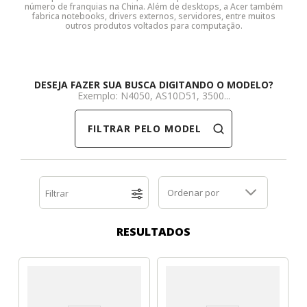
número de franquias na China. Além de desktops, a Acer também
fabrica notebooks, drivers externos, servidores, entre muitos
Dell
HP
Positivo
Samsung
Samsung
SSD M.2 SATA
Cooler Interno
outros produtos voltados para computação.
HP
Itautec
Samsung
Sony Vaio
DDR3
SSD M.2 NVME
Dobradiça Notebook
DESEJA FAZER SUA BUSCA DIGITANDO O MODELO?
Itautec
Lenovo
Toshiba
Toshiba
DDR4
Caddy para SSD
Limpa Telas
Exemplo: N4050, AS10D51, 3500...
FILTRAR PELO MODELO
Lenovo
LG
Part Number
Memória DDR3
LG
Philco
Sony Vaio
Memória DDR4
Ordenar por
Filtrar
Philco
Positivo
Tela para Iphone
SSD SATA
RESULTADOS
Positivo
Samsung
SSD M.2 SATA
Samsung
Semp Toshiba
SSD M.2 NVME