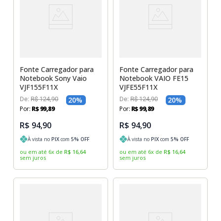
Sony Vaio
Sony Vaio
Caddy para SSD
Toshiba
Toshiba
Tela para Iphone
Fonte Carregador para
Fonte Carregador para
Notebook Sony Vaio
Notebook VAIO FE15
VJF155F11X
VJFE55F11X
De:
R$
124
,
90
20
%
De:
R$
124
,
90
20
%
Por:
R$
99
,
89
Por:
R$
99
,
89
R$ 94,90
R$ 94,90
À vista no
PIX
com
5
% OFF
À vista no
PIX
com
5
% OFF
ou em até
6
x
de
R$
16
,
64
ou em até
6
x
de
R$
16
,
64
sem juros
sem juros