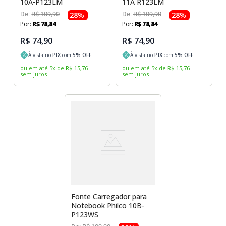
10A-P123LM
11A R123LM
De:
R$
109
,
90
28
%
De:
R$
109
,
90
28
%
Por:
R$
78
,
84
Por:
R$
78
,
84
R$ 74,90
R$ 74,90
À vista no
PIX
com
5
% OFF
À vista no
PIX
com
5
% OFF
ou em até
5
x
de
R$
15
,
76
ou em até
5
x
de
R$
15
,
76
sem juros
sem juros
Fonte Carregador para
Notebook Philco 10B-
P123WS