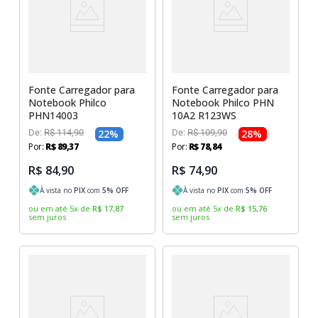
Sony Vaio
Sony Vaio
Caddy para SSD
Toshiba
Toshiba
Tela para Iphone
Fonte Carregador para
Fonte Carregador para
Notebook Philco
Notebook Philco PHN
PHN14003
10A2 R123WS
De:
R$
114
,
90
22
%
De:
R$
109
,
90
28
%
Por:
R$
89
,
37
Por:
R$
78
,
84
R$ 84,90
R$ 74,90
À vista no
PIX
com
5
% OFF
À vista no
PIX
com
5
% OFF
ou em até
5
x
de
R$
17
,
87
ou em até
5
x
de
R$
15
,
76
sem juros
sem juros