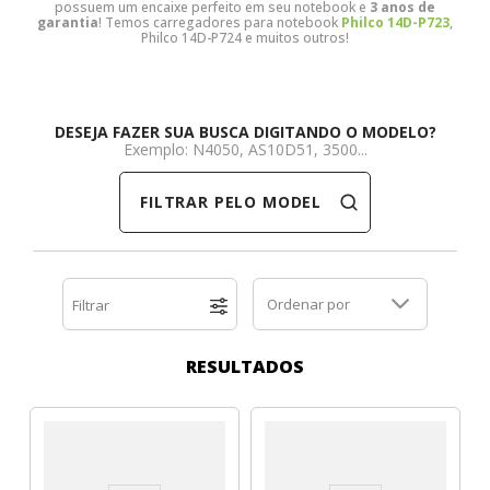
possuem um encaixe perfeito em seu notebook e
3 anos de
garantia
! Temos carregadores para notebook
Philco 14D-P723
,
Dell
HP
Positivo
Samsung
Samsung
SSD M.2 SATA
Cooler Interno
Philco 14D-P724 e muitos outros!
HP
Itautec
Samsung
Sony Vaio
DDR3
SSD M.2 NVME
Dobradiça Notebook
DESEJA FAZER SUA BUSCA DIGITANDO O MODELO?
Itautec
Lenovo
Toshiba
Toshiba
DDR4
Caddy para SSD
Limpa Telas
Exemplo: N4050, AS10D51, 3500...
FILTRAR PELO MODELO
Lenovo
LG
Part Number
Memória DDR3
LG
Philco
Sony Vaio
Memória DDR4
Ordenar por
Filtrar
Philco
Positivo
Tela para Iphone
SSD SATA
RESULTADOS
Positivo
Samsung
SSD M.2 SATA
Samsung
Semp Toshiba
SSD M.2 NVME