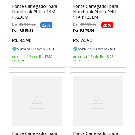
Fonte Carregador para
Fonte Carregador para
Notebook Philco 14M-
Notebook Philco PHN
P723LM
11A P123LM
De:
R$
114
,
90
22
%
De:
R$
109
,
90
28
%
Por:
R$
89
,
37
Por:
R$
78
,
84
R$ 84,90
R$ 74,90
À vista no
PIX
com
5
% OFF
À vista no
PIX
com
5
% OFF
ou em até
5
x
de
R$
17
,
87
ou em até
5
x
de
R$
15
,
76
sem juros
sem juros
Fonte Carregador para
Fonte Carregador para