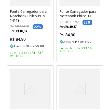
Fonte Carregador para
Fonte Carregador para
Notebook Philco PHN
Notebook Philco 14F
14119
De:
R$
114
,
90
22
%
De:
R$
114
,
90
22
%
Por:
R$
89
,
37
Por:
R$
89
,
37
R$ 84,90
R$ 84,90
À vista no
PIX
com
5
% OFF
À vista no
PIX
com
5
% OFF
ou em até
5
x
de
R$
17
,
87
sem juros
ou em até
5
x
de
R$
17
,
87
sem juros