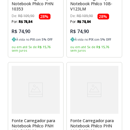
Notebook Philco PHN
Notebook Philco 10B-
10353
V123LM
De:
R$
109
,
90
28
%
De:
R$
109
,
90
28
%
Por:
R$
78
,
84
Por:
R$
78
,
84
R$ 74,90
R$ 74,90
À vista no
PIX
com
5
% OFF
À vista no
PIX
com
5
% OFF
ou em até
5
x
de
R$
15
,
76
ou em até
5
x
de
R$
15
,
76
sem juros
sem juros
Fonte Carregador para
Fonte Carregador para
Notebook Philco PNH
Notebook Philco PHN