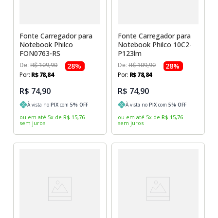
Fonte Carregador para
Fonte Carregador para
Notebook Philco
Notebook Philco 10C2-
FON0763-RS
P123lm
De:
R$
109
,
90
28
%
De:
R$
109
,
90
28
%
Por:
R$
78
,
84
Por:
R$
78
,
84
R$ 74,90
R$ 74,90
À vista no
PIX
com
5
% OFF
À vista no
PIX
com
5
% OFF
ou em até
5
x
de
R$
15
,
76
ou em até
5
x
de
R$
15
,
76
sem juros
sem juros