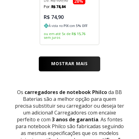
De:
R$
109
,
90
28
%
Por:
R$
78
,
84
R$ 74,90
À vista no
PIX
com
5
% OFF
ou em até
5
x
de
R$
15
,
76
sem juros
MOSTRAR MAIS
Os
carregadores de notebook Philco
da BB
Baterias são a melhor opção para quem
precisa substituir seu carregador ou deseja ter
um adicional! Carregadores com encaixe
perfeito e com
3 anos de garantia
. As fontes
para notebook Philco são fabricadas seguindo
as mesmas especificações que os modelos