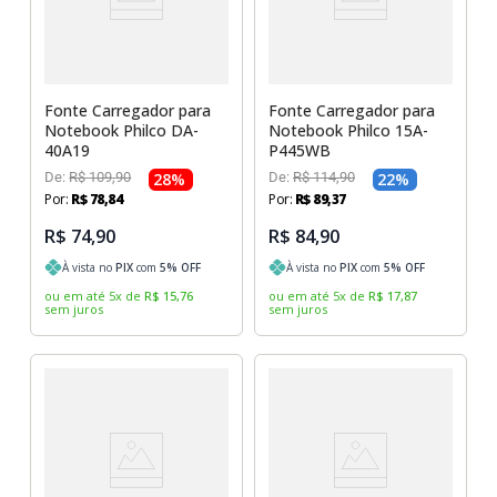
Fonte Carregador para
Fonte Carregador para
Notebook Philco DA-
Notebook Philco 15A-
40A19
P445WB
De:
R$
109
,
90
28
%
De:
R$
114
,
90
22
%
Por:
R$
78
,
84
Por:
R$
89
,
37
R$ 74,90
R$ 84,90
À vista no
PIX
com
5
% OFF
À vista no
PIX
com
5
% OFF
ou em até
5
x
de
R$
15
,
76
ou em até
5
x
de
R$
17
,
87
sem juros
sem juros