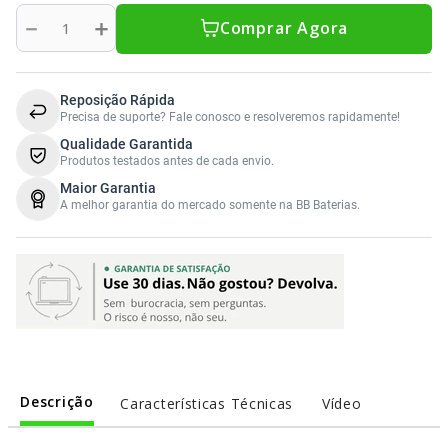
Sony Vaio
Sony Vaio
Caddy para SSD
－
＋
Comprar Agora
Toshiba
Toshiba
Tela para Iphone
Reposição Rápida
Precisa de suporte? Fale conosco e resolveremos rapidamente!
Qualidade Garantida
Produtos testados antes de cada envio.
Maior Garantia
A melhor garantia do mercado somente na BB Baterias.
Descrição
Características Técnicas
Vídeo