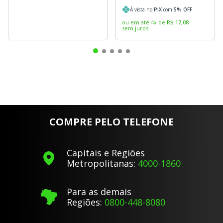
À vista no
PIX
com
5
% OFF
ou em até
4
x
de
R$
17
,
08
sem juros
COMPRE PELO TELEFONE
Capitais e Regiões
Metropolitanas:
4000-1860
Para as demais
Regiões:
0800-448-8080