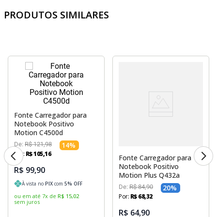
PRODUTOS SIMILARES
Fonte Carregador para
Notebook Positivo
Motion C4500d
De:
R$
121
,
98
14
%
Por:
R$
105
,
16
Fonte Carregador para
Notebook Positivo
R$ 99,90
Motion Plus Q432a
À vista no
PIX
com
5
% OFF
De:
R$
84
,
90
20
%
ou em até
7
x
de
R$
15
,
02
Por:
R$
68
,
32
sem juros
R$ 64,90