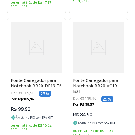
sem juros
ou em até
5
x
de
R$
17
,
87
sem juros
Fonte Carregador para
Fonte Carregador para
Notebook BB20-DE19-T6
Notebook BB20-AC19-
B21
De:
R$
139
,
90
25
%
De:
R$
119
,
90
25
%
Por:
R$
105
,
16
Por:
R$
89
,
37
R$ 99,90
R$ 84,90
À vista no
PIX
com
5
% OFF
À vista no
PIX
com
5
% OFF
ou em até
7
x
de
R$
15
,
02
sem juros
ou em até
5
x
de
R$
17
,
87
sem juros