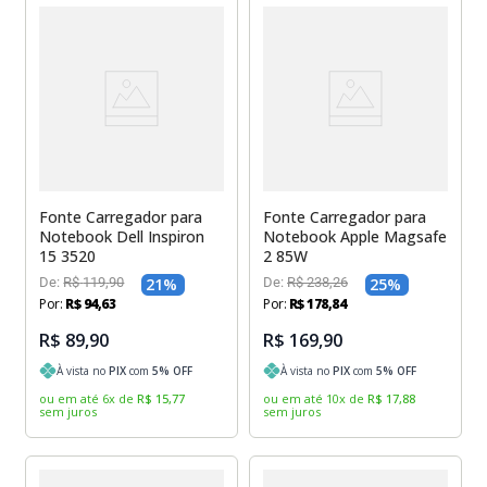
Fonte Carregador para
Fonte Carregador para
Notebook Dell Inspiron
Notebook Apple Magsafe
15 3520
2 85W
De:
R$
119
,
90
21
%
De:
R$
238
,
26
25
%
Por:
R$
94
,
63
Por:
R$
178
,
84
R$ 89,90
R$ 169,90
À vista no
PIX
com
5
% OFF
À vista no
PIX
com
5
% OFF
ou em até
6
x
de
R$
15
,
77
ou em até
10
x
de
R$
17
,
88
sem juros
sem juros