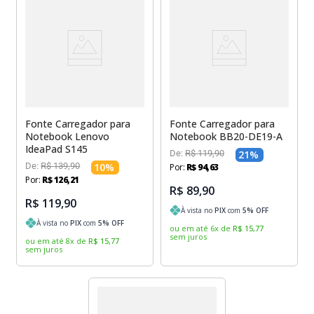
Fonte Carregador para
Fonte Carregador para
Notebook Lenovo
Notebook BB20-DE19-A
IdeaPad S145
De:
R$
119
,
90
21
%
De:
R$
139
,
90
10
%
Por:
R$
94
,
63
Por:
R$
126
,
21
R$ 89,90
R$ 119,90
À vista no
PIX
com
5
% OFF
À vista no
PIX
com
5
% OFF
ou em até
6
x
de
R$
15
,
77
sem juros
ou em até
8
x
de
R$
15
,
77
sem juros