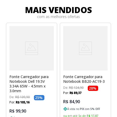
Sony Vaio
Sony Vaio
Caddy para SSD
MAIS VENDIDOS
Toshiba
Toshiba
com as melhores ofertas
Tela para Iphone
Fonte Carregador para
Fonte Carregador para
Notebook Dell 19.5V
Notebook BB20-AC19-3
3.34A 65W - 4.5mm x
De:
R$
124
,
90
28
%
3.0mm
Por:
R$
89
,
37
De:
R$
139
,
90
25
%
R$ 84,90
Por:
R$
105
,
16
À vista no
PIX
com
5
% OFF
R$ 99,90
ou em até
5
x
de
R$
17
,
87