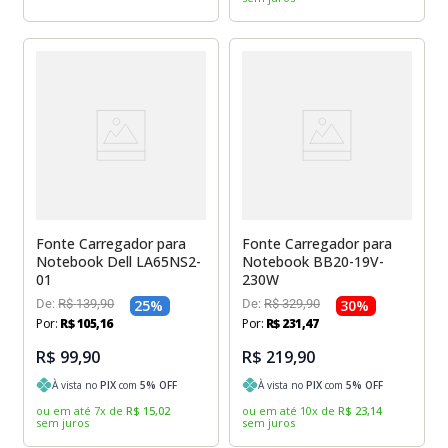
Fonte Carregador para
Fonte Carregador para
Notebook Dell LA65NS2-
Notebook BB20-19V-
01
230W
De:
R$
139
,
90
25
%
De:
R$
329
,
90
30
%
Por:
R$
105
,
16
Por:
R$
231
,
47
R$ 99,90
R$ 219,90
À vista no
PIX
com
5
% OFF
À vista no
PIX
com
5
% OFF
ou em até
7
x
de
R$
15
,
02
ou em até
10
x
de
R$
23
,
14
sem juros
sem juros