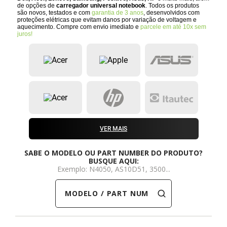
de opções de
carregador universal notebook
. Todos os produtos
são novos, testados e com
garantia de 3 anos
, desenvolvidos com
Dell
HP
Positivo
Samsung
Samsung
SSD M.2 SATA
Cooler Interno
proteções elétricas que evitam danos por variação de voltagem e
aquecimento. Compre com envio imediato e
parcele em até 10x sem
juros!
HP
Itautec
Samsung
Sony Vaio
DDR3
SSD M.2 NVME
Dobradiça Notebook
Itautec
Lenovo
Toshiba
Toshiba
DDR4
Caddy para SSD
Limpa Telas
Lenovo
LG
Part Number
Memória DDR3
LG
Philco
Sony Vaio
Memória DDR4
VER MAIS
Philco
Positivo
Tela para Iphone
SSD SATA
SABE O MODELO OU PART NUMBER DO PRODUTO?
BUSQUE AQUI:
Exemplo: N4050, AS10D51, 3500...
Positivo
Samsung
SSD M.2 SATA
MODELO / PART NUMBER
Samsung
Semp Toshiba
SSD M.2 NVME