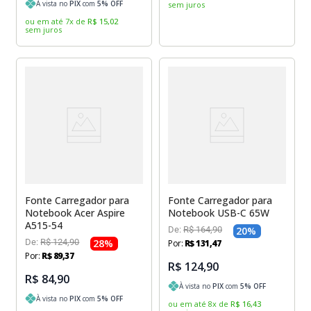
À vista no
PIX
com
5
% OFF
sem juros
ou em até
7
x
de
R$
15
,
02
sem juros
Fonte Carregador para
Fonte Carregador para
Notebook Acer Aspire
Notebook USB-C 65W
A515-54
De:
R$
164
,
90
20
%
De:
R$
124
,
90
28
%
Por:
R$
131
,
47
Por:
R$
89
,
37
R$ 124,90
R$ 84,90
À vista no
PIX
com
5
% OFF
À vista no
PIX
com
5
% OFF
ou em até
8
x
de
R$
16
,
43