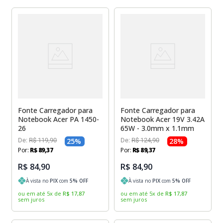
Fonte Carregador para
Fonte Carregador para
Notebook Acer PA 1450-
Notebook Acer 19V 3.42A
26
65W - 3.0mm x 1.1mm
De:
R$
119
,
90
25
%
De:
R$
124
,
90
28
%
Por:
R$
89
,
37
Por:
R$
89
,
37
R$ 84,90
R$ 84,90
À vista no
PIX
com
5
% OFF
À vista no
PIX
com
5
% OFF
ou em até
5
x
de
R$
17
,
87
ou em até
5
x
de
R$
17
,
87
sem juros
sem juros