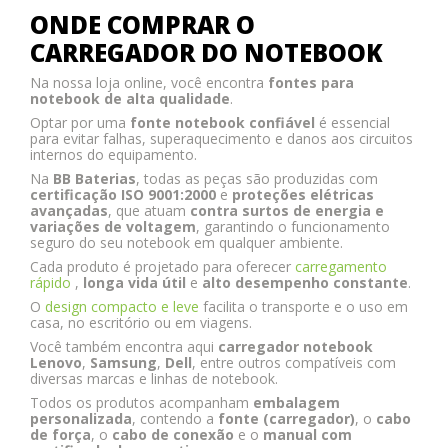
ONDE COMPRAR O
CARREGADOR DO NOTEBOOK
Na nossa loja online, você encontra
fontes para
notebook de alta qualidade
.
Optar por uma
fonte notebook confiável
é essencial
para evitar falhas, superaquecimento e danos aos circuitos
internos do equipamento.
Na
BB Baterias
, todas as peças são produzidas com
certificação ISO 9001:2000
e
proteções elétricas
avançadas
, que atuam
contra surtos de energia e
variações de voltagem
, garantindo o funcionamento
seguro do seu notebook em qualquer ambiente.
Cada produto é projetado para oferecer
carregamento
rápido
,
longa vida útil
e
alto desempenho constante
.
O
design compacto e leve
facilita o transporte e o uso em
casa, no escritório ou em viagens.
Você também encontra aqui
carregador notebook
Lenovo
,
Samsung
,
Dell
, entre outros compatíveis com
diversas marcas e linhas de notebook.
Todos os produtos acompanham
embalagem
personalizada
, contendo a
fonte (carregador)
, o
cabo
de força
, o
cabo de conexão
e o
manual com