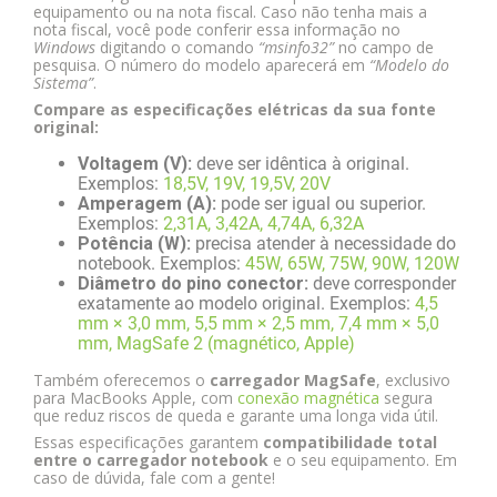
equipamento ou na nota fiscal. Caso não tenha mais a
nota fiscal, você pode conferir essa informação no
Windows
digitando o comando
“msinfo32”
no campo de
pesquisa. O número do modelo aparecerá em
“Modelo do
Sistema”
.
Compare as especificações elétricas da sua fonte
original:
Voltagem (V):
deve ser idêntica à original.
Exemplos:
18,5V, 19V, 19,5V, 20V
Amperagem (A):
pode ser igual ou superior.
Exemplos:
2,31A, 3,42A, 4,74A, 6,32A
Potência (W):
precisa atender à necessidade do
notebook. Exemplos:
45W, 65W, 75W, 90W, 120W
Diâmetro do pino conector:
deve corresponder
exatamente ao modelo original. Exemplos:
4,5
mm × 3,0 mm, 5,5 mm × 2,5 mm, 7,4 mm × 5,0
mm, MagSafe 2 (magnético, Apple)
Também oferecemos o
carregador MagSafe
, exclusivo
para MacBooks Apple, com
conexão magnética
segura
que reduz riscos de queda e garante uma longa vida útil.
Essas especificações garantem
compatibilidade total
entre o carregador notebook
e o seu equipamento. Em
caso de dúvida, fale com a gente!