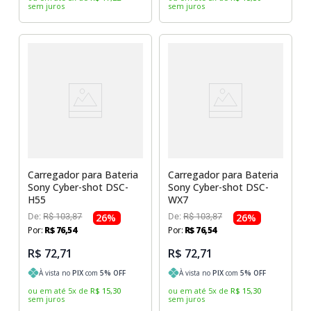
sem juros
sem juros
Carregador para Bateria
Carregador para Bateria
Sony Cyber-shot DSC-
Sony Cyber-shot DSC-
H55
WX7
De:
R$
103
,
87
26
%
De:
R$
103
,
87
26
%
Por:
R$
76
,
54
Por:
R$
76
,
54
R$ 72,71
R$ 72,71
À vista no
PIX
com
5
% OFF
À vista no
PIX
com
5
% OFF
ou em até
5
x
de
R$
15
,
30
ou em até
5
x
de
R$
15
,
30
sem juros
sem juros