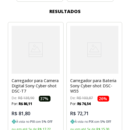
Sony Vaio
Sony Vaio
Caddy para SSD
RESULTADOS
Toshiba
Toshiba
Tela para Iphone
Carregador para Camera
Carregador para Bateria
Digital Sony Cyber-shot
Sony Cyber-shot DSC-
DSC-T7
W55
De:
R$
135
,
90
37
%
De:
R$
103
,
87
26
%
Por:
R$
86
,
11
Por:
R$
76
,
54
R$ 81,80
R$ 72,71
À vista no
PIX
com
5
% OFF
À vista no
PIX
com
5
% OFF
ou em até
5
x
de
R$
17
,
22
ou em até
5
x
de
R$
15
,
30