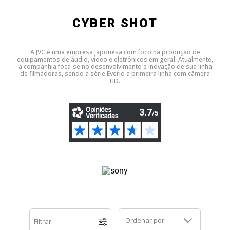
Dell
HP
Positivo
Samsung
Samsung
SSD M.2 SATA
Cooler Interno
CYBER SHOT
HP
Itautec
Samsung
Sony Vaio
DDR3
SSD M.2 NVME
Dobradiça Notebook
A JVC é uma empresa japonesa com foco na produção de
equipamentos de áudio, vídeo e eletrônicos em geral. Atualmente,
a companhia foca-se no desenvolvimento e inovação de sua linha
Itautec
Lenovo
Toshiba
Toshiba
DDR4
Caddy para SSD
Limpa Telas
de filmadoras, sendo a série Everio a primeira linha com câmera
HD.
Lenovo
LG
Part Number
Memória DDR3
LG
Philco
Sony Vaio
Memória DDR4
Philco
Positivo
Tela para Iphone
SSD SATA
Positivo
Samsung
SSD M.2 SATA
Samsung
Semp Toshiba
SSD M.2 NVME
Ordenar por
Filtrar