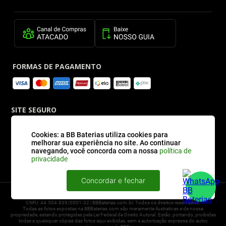
FORMAS DE PAGAMENTO
SITE SEGURO
Cookies: a BB Baterias utiliza cookies para
melhorar sua experiência no site. Ao continuar
navegando, você concorda com a nossa
política de
privacidade
Concordar e fechar
2026 © BBBaterias® é marca registrada de BB BATERIAS SOLUCOES EM ENERGIA E
INFORMATICA LTDA
CNPJ: 44.504.839/0001-32 | BBBaterias.com.br. Todos os direitos reservados.
Todas as fotos expostas na BBBaterias.com são meramente ilustrativas e de nossa
propriedade, estando protegidas pela Lei Federal de Direito Autoral. Estão, portando, proibidas
todas e quaisquer cópias das fotos aqui exibidas, sem a autorização expressa do autor,