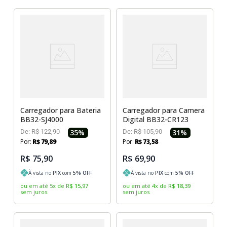
Carregador para Bateria
Carregador para Camera
BB32-SJ4000
Digital BB32-CR123
De:
R$
122
,
90
35
%
De:
R$
105
,
90
31
%
Por:
R$
79
,
89
Por:
R$
73
,
58
R$ 75,90
R$ 69,90
À vista no
PIX
com
5
% OFF
À vista no
PIX
com
5
% OFF
ou em até
5
x
de
R$
15
,
97
ou em até
4
x
de
R$
18
,
39
sem juros
sem juros