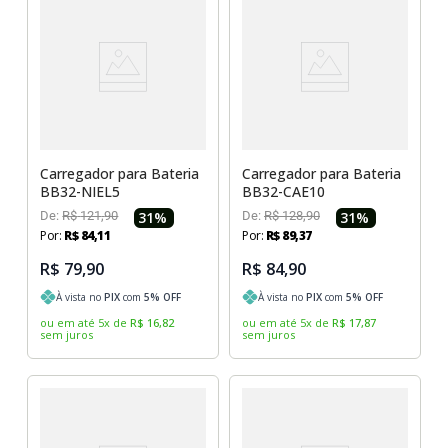
Carregador para Bateria
Carregador para Bateria
BB32-NIEL5
BB32-CAE10
De:
R$
121
,
90
31
%
De:
R$
128
,
90
31
%
Por:
R$
84
,
11
Por:
R$
89
,
37
R$ 79,90
R$ 84,90
À vista no
PIX
com
5
% OFF
À vista no
PIX
com
5
% OFF
ou em até
5
x
de
R$
16
,
82
ou em até
5
x
de
R$
17
,
87
sem juros
sem juros