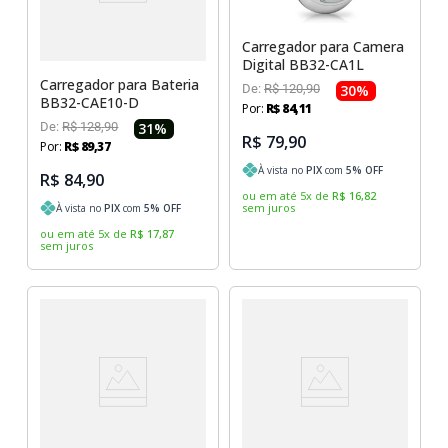
Carregador para Camera
Digital BB32-CA1L
Carregador para Bateria
De:
R$
120
,
90
30
%
BB32-CAE10-D
Por:
R$
84
,
11
De:
R$
128
,
90
31
%
R$ 79,90
Por:
R$
89
,
37
À vista no
PIX
com
5
% OFF
R$ 84,90
ou em até
5
x
de
R$
16
,
82
sem juros
À vista no
PIX
com
5
% OFF
ou em até
5
x
de
R$
17
,
87
sem juros