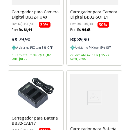
Carregador para Camera
Carregador para Camera
Digital BB32-FU40
Digital BB32-SOFE1
De:
R$
120
,
90
30
%
De:
R$
135
,
90
30
%
Por:
R$
84
,
11
Por:
R$
94
,
63
R$ 79,90
R$ 89,90
À vista no
PIX
com
5
% OFF
À vista no
PIX
com
5
% OFF
ou em até
5
x
de
R$
16
,
82
ou em até
6
x
de
R$
15
,
77
sem juros
sem juros
Carregador para Bateria
BB32-CAE17
Carregador para Bateria