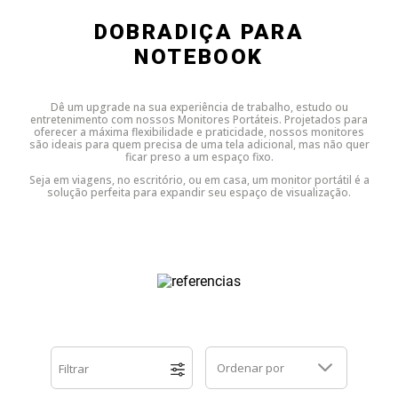
Dell
HP
Positivo
Samsung
Samsung
SSD M.2 SATA
Cooler Interno
DOBRADIÇA PARA
NOTEBOOK
HP
Itautec
Samsung
Sony Vaio
DDR3
SSD M.2 NVME
Dobradiça Notebook
Dê um upgrade na sua experiência de trabalho, estudo ou
Itautec
Lenovo
Toshiba
Toshiba
DDR4
Caddy para SSD
Limpa Telas
entretenimento com nossos Monitores Portáteis. Projetados para
oferecer a máxima flexibilidade e praticidade, nossos monitores
são ideais para quem precisa de uma tela adicional, mas não quer
ficar preso a um espaço fixo.
Lenovo
LG
Part Number
Memória DDR3
Seja em viagens, no escritório, ou em casa, um monitor portátil é a
solução perfeita para expandir seu espaço de visualização.
LG
Philco
Sony Vaio
Memória DDR4
Philco
Positivo
Tela para Iphone
SSD SATA
Positivo
Samsung
SSD M.2 SATA
Samsung
Semp Toshiba
SSD M.2 NVME
Ordenar por
Filtrar