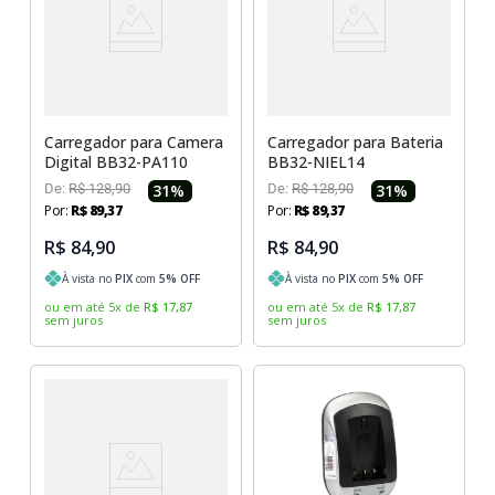
Carregador para Camera
Carregador para Bateria
Digital BB32-PA110
BB32-NIEL14
De:
R$
128
,
90
31
%
De:
R$
128
,
90
31
%
Por:
R$
89
,
37
Por:
R$
89
,
37
R$ 84,90
R$ 84,90
À vista no
PIX
com
5
% OFF
À vista no
PIX
com
5
% OFF
ou em até
5
x
de
R$
17
,
87
ou em até
5
x
de
R$
17
,
87
sem juros
sem juros