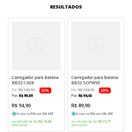
Sony Vaio
Sony Vaio
Caddy para SSD
RESULTADOS
Toshiba
Toshiba
Tela para Iphone
Carregador para Bateria
Carregador para Bateria
BB32-CAE8
BB32-SOFW50
De:
R$
142
,
90
30
%
De:
R$
134
,
90
30
%
Por:
R$
99
,
89
Por:
R$
94
,
63
R$ 94,90
R$ 89,90
À vista no
PIX
com
5
% OFF
À vista no
PIX
com
5
% OFF
ou em até
6
x
de
R$
16
,
64
ou em até
6
x
de
R$
15
,
77
sem juros
sem juros