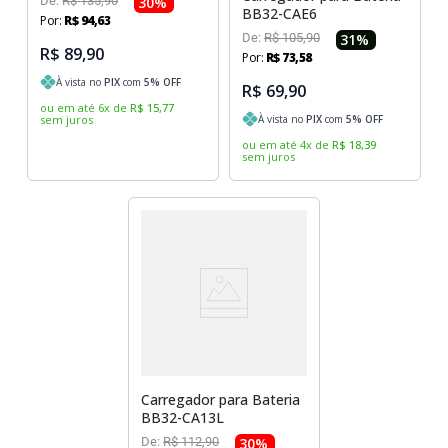
De:
R$
135
,
90
30
%
BB32-CAE6
Por:
R$
94
,
63
De:
R$
105
,
90
31
%
R$ 89,90
Por:
R$
73
,
58
À vista no
PIX
com
5
% OFF
R$ 69,90
ou em até
6
x
de
R$
15
,
77
sem juros
À vista no
PIX
com
5
% OFF
ou em até
4
x
de
R$
18
,
39
sem juros
Carregador para Bateria
BB32-CA13L
De:
R$
112
,
90
30
%