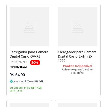
Carregador para Camera
Carregador para Camera
Digital Casio QV-R3
Digital Casio Exilim Z-
1000
De:
R$
97
,
90
30
%
Produto Indisponível
Por:
R$
68
,
32
Avise-me quando estiver
disponível
R$ 64,90
À vista no
PIX
com
5
% OFF
ou em até
4
x
de
R$
17
,
08
sem juros