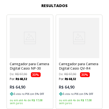
Sony Vaio
Sony Vaio
Caddy para SSD
RESULTADOS
Toshiba
Toshiba
Tela para Iphone
Carregador para Camera
Carregador para Camera
Digital Casio NP-30
Digital Casio QV-R4
De:
R$
97
,
90
30
%
De:
R$
97
,
90
30
%
Por:
R$
68
,
32
Por:
R$
68
,
32
R$ 64,90
R$ 64,90
À vista no
PIX
com
5
% OFF
À vista no
PIX
com
5
% OFF
ou em até
4
x
de
R$
17
,
08
ou em até
4
x
de
R$
17
,
08
sem juros
sem juros