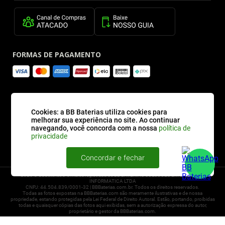
FORMAS DE PAGAMENTO
SITE SEGURO
Cookies: a BB Baterias utiliza cookies para
melhorar sua experiência no site. Ao continuar
navegando, você concorda com a nossa
política de
privacidade
Concordar e fechar
2026 © BBBaterias® é marca registrada de BB BATERIAS SOLUCOES EM ENERGIA E
INFORMATICA LTDA
CNPJ: 44.504.839/0001-32 | BBBaterias.com.br. Todos os direitos reservados.
Todas as fotos expostas na BBBaterias.com são meramente ilustrativas e de nossa
propriedade, estando protegidas pela Lei Federal de Direito Autoral. Estão, portando, proibidas
todas e quaisquer cópias das fotos aqui exibidas, sem a autorização expressa do autor,
proprietário e gestor da BBBaterias.com.
Powered by
Uma empresa do