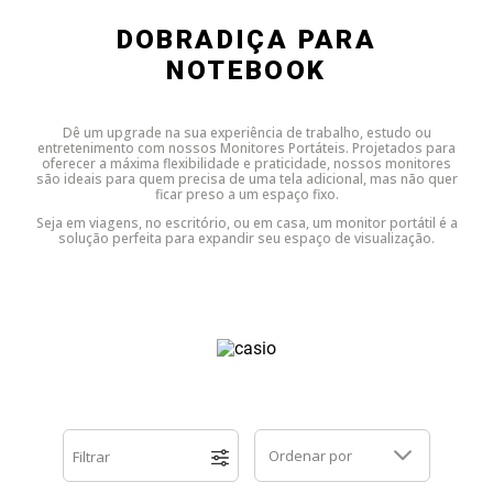
Dell
HP
Positivo
Samsung
Samsung
SSD M.2 SATA
Cooler Interno
DOBRADIÇA PARA
NOTEBOOK
HP
Itautec
Samsung
Sony Vaio
DDR3
SSD M.2 NVME
Dobradiça Notebook
Dê um upgrade na sua experiência de trabalho, estudo ou
Itautec
Lenovo
Toshiba
Toshiba
DDR4
Caddy para SSD
Limpa Telas
entretenimento com nossos Monitores Portáteis. Projetados para
oferecer a máxima flexibilidade e praticidade, nossos monitores
são ideais para quem precisa de uma tela adicional, mas não quer
ficar preso a um espaço fixo.
Lenovo
LG
Part Number
Memória DDR3
Seja em viagens, no escritório, ou em casa, um monitor portátil é a
solução perfeita para expandir seu espaço de visualização.
LG
Philco
Sony Vaio
Memória DDR4
Philco
Positivo
Tela para Iphone
SSD SATA
Positivo
Samsung
SSD M.2 SATA
Samsung
Semp Toshiba
SSD M.2 NVME
Ordenar por
Filtrar