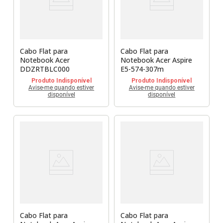
Sony Vaio
Sony Vaio
Caddy para SSD
Toshiba
Toshiba
Tela para Iphone
Cabo Flat para
Cabo Flat para
Notebook Acer
Notebook Acer Aspire
DDZRTBLC000
E5-574-307m
Produto Indisponível
Produto Indisponível
Avise-me quando estiver
Avise-me quando estiver
disponível
disponível
Cabo Flat para
Cabo Flat para