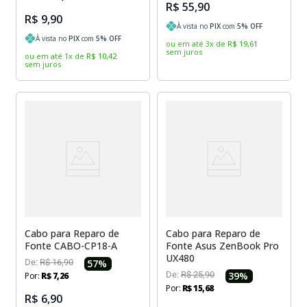
R$ 55,90
R$ 9,90
À vista no
PIX
com
5
% OFF
À vista no
PIX
com
5
% OFF
ou em até
3
x
de
R$
19
,
61
sem juros
ou em até
1
x
de
R$
10
,
42
sem juros
Cabo para Reparo de
Cabo para Reparo de
Fonte CABO-CP18-A
Fonte Asus ZenBook Pro
UX480
De:
R$
16
,
90
57
%
De:
R$
25
,
90
39
%
Por:
R$
7
,
26
Por:
R$
15
,
68
R$ 6,90