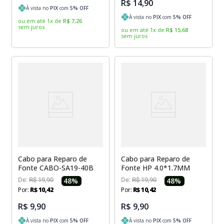
R$ 14,90
À vista no
PIX
com
5
% OFF
À vista no
PIX
com
5
% OFF
ou em até
1
x
de
R$
7
,
26
sem juros
ou em até
1
x
de
R$
15
,
68
sem juros
Cabo para Reparo de
Cabo para Reparo de
Fonte CABO-SA19-40B
Fonte HP 4.0*1.7MM
De:
R$
19
,
90
48
%
De:
R$
19
,
90
48
%
Por:
R$
10
,
42
Por:
R$
10
,
42
R$ 9,90
R$ 9,90
À vista no
PIX
com
5
% OFF
À vista no
PIX
com
5
% OFF