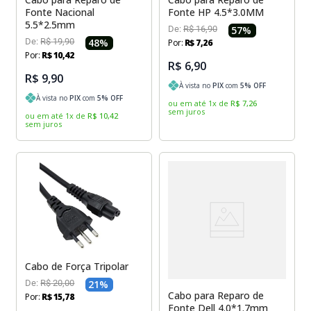
Fonte Nacional
Fonte HP 4.5*3.0MM
5.5*2.5mm
De:
R$
16
,
90
57
%
De:
R$
19
,
90
48
%
Por:
R$
7
,
26
Por:
R$
10
,
42
R$ 6,90
R$ 9,90
À vista no
PIX
com
5
% OFF
À vista no
PIX
com
5
% OFF
ou em até
1
x
de
R$
7
,
26
sem juros
ou em até
1
x
de
R$
10
,
42
sem juros
Cabo de Força Tripolar
De:
R$
20
,
00
21
%
Cabo para Reparo de
Por:
R$
15
,
78
Fonte Dell 4.0*1.7mm