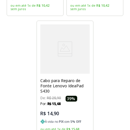
ou em até
1
x
de
R$
10
,
42
ou em até
1
x
de
R$
10
,
42
sem juros
sem juros
Cabo para Reparo de
Fonte Lenovo IdeaPad
S430
De:
R$
25
,
90
39
%
Por:
R$
15
,
68
R$ 14,90
À vista no
PIX
com
5
% OFF
ou em até
1
x
de
R$
15
,
68