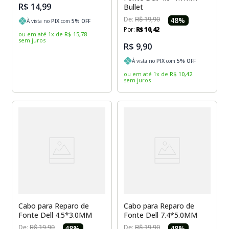
R$ 14,99
Bullet
De:
R$
19
,
90
48
%
À vista no
PIX
com
5
% OFF
Por:
R$
10
,
42
ou em até
1
x
de
R$
15
,
78
sem juros
R$ 9,90
À vista no
PIX
com
5
% OFF
ou em até
1
x
de
R$
10
,
42
sem juros
Cabo para Reparo de
Cabo para Reparo de
Fonte Dell 4.5*3.0MM
Fonte Dell 7.4*5.0MM
De:
R$
19
,
90
48
%
De:
R$
19
,
90
48
%