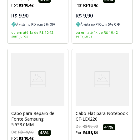
Por:
R$
10
,
42
Por:
R$
10
,
42
R$ 9,90
R$ 9,90
À vista no
PIX
com
5
% OFF
À vista no
PIX
com
5
% OFF
ou em até
1
x
de
R$
10
,
42
ou em até
1
x
de
R$
10
,
42
sem juros
sem juros
Cabo para Reparo de
Cabo Flat para Notebook
Fonte Samsung
CF-LEX220
5.5*3.0MM
De:
R$
99
,
00
41
%
De:
R$
19
,
90
48
%
Por:
R$
58
,
84
Por:
R$
10
,
42