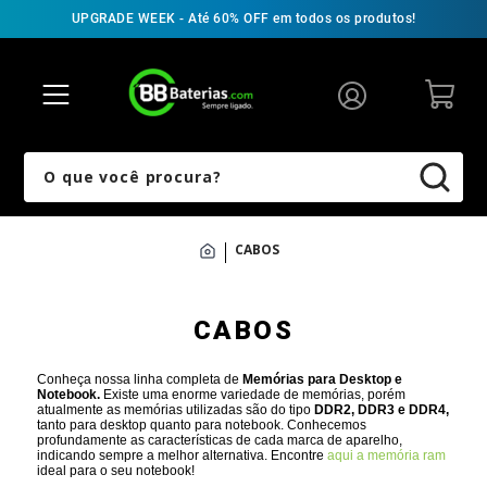
UPGRADE WEEK - Até 60% OFF em todos os produtos!
VOLTAR
VOLTAR
VOLTAR
VOLTAR
VOLTAR
VOLTAR
VOLTAR
VOLTAR
VOLTAR
VOLTAR
Bateria Notebook
Fonte Notebook
Tela Notebook
Teclado Notebook
Memória Notebook
SSD Notebook
Peças & Acessórios
Câmera Digital
Bateria Filmadora
Filmadora Broadcast
O que você procura?
Acer
Acer
Acer
Acer
Acer
Acer
Suporte Notebook
Bateria Canon
Canon
Bateria Canon
Amazon PC
Apple
Apple
Asus
Asus
Dell
Fonte Universal
Bateria GoPro
Panasonic
Bateria Sony
CABOS
Apple
Asus
Asus
Dell
Dell
HP
Cabos
Bateria Nikon
Sony
Bateria Panasonic
CABOS
Asus
CCE Info
Dell
HP
HP
Lenovo
Cabo USB-C Magsafe 3
Bateria Panasonic
Carregador Filmadora
Gold e VMount
Conheça nossa linha completa de
Memórias para Desktop e
Notebook.
Existe uma enorme variedade de memórias, porém
CCE Info
Compaq
HP
Lenovo
Lenovo
MacBook
Cabo Reparo Fontes
Bateria Sony
atualmente as memórias utilizadas são do tipo
DDR2, DDR3 e DDR4,
tanto para desktop quanto para notebook. Conhecemos
profundamente as características de cada marca de aparelho,
indicando sempre a melhor alternativa. Encontre
aqui a memória ram
Compaq
Dell
Lenovo
Positivo
MacBook
Samsung
Cabo Flat LCD
Carregador Câmera Digital
ideal para o seu notebook!