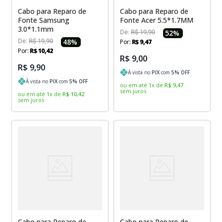
Sony Vaio
Sony Vaio
Caddy para SSD
Cabo para Reparo de
Cabo para Reparo de
Fonte Samsung
Fonte Acer 5.5*1.7MM
3.0*1.1mm
Toshiba
Toshiba
De:
R$
19
,
90
52
%
De:
R$
19
,
90
48
%
Por:
R$
9
,
47
Tela para Iphone
Por:
R$
10
,
42
R$ 9,00
R$ 9,90
À vista no
PIX
com
5
% OFF
À vista no
PIX
com
5
% OFF
ou em até
1
x
de
R$
9
,
47
sem juros
ou em até
1
x
de
R$
10
,
42
sem juros
Cabo para Reparo de
Cabo para Reparo de