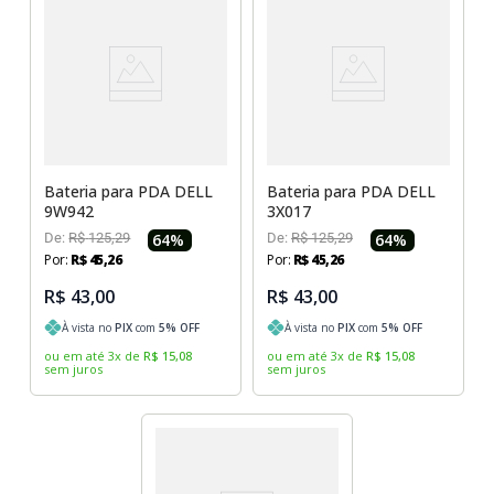
Bateria para PDA DELL
Bateria para PDA DELL
9W942
3X017
De:
R$
125
,
29
64
%
De:
R$
125
,
29
64
%
Por:
R$
45
,
26
Por:
R$
45
,
26
R$ 43,00
R$ 43,00
À vista no
PIX
com
5
% OFF
À vista no
PIX
com
5
% OFF
ou em até
3
x
de
R$
15
,
08
ou em até
3
x
de
R$
15
,
08
sem juros
sem juros