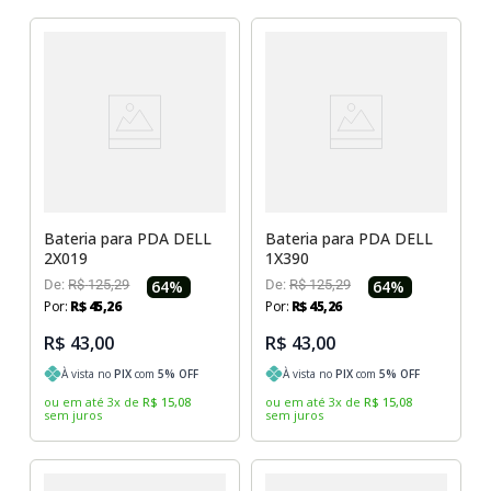
Bateria para PDA DELL
Bateria para PDA DELL
2X019
1X390
De:
R$
125
,
29
64
%
De:
R$
125
,
29
64
%
Por:
R$
45
,
26
Por:
R$
45
,
26
R$ 43,00
R$ 43,00
À vista no
PIX
com
5
% OFF
À vista no
PIX
com
5
% OFF
ou em até
3
x
de
R$
15
,
08
ou em até
3
x
de
R$
15
,
08
sem juros
sem juros