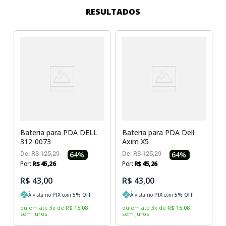
Sony Vaio
Sony Vaio
Caddy para SSD
RESULTADOS
Toshiba
Toshiba
Tela para Iphone
Bateria para PDA DELL
Bateria para PDA Dell
312-0073
Axim X5
De:
R$
125
,
29
64
%
De:
R$
125
,
29
64
%
Por:
R$
45
,
26
Por:
R$
45
,
26
R$ 43,00
R$ 43,00
À vista no
PIX
com
5
% OFF
À vista no
PIX
com
5
% OFF
ou em até
3
x
de
R$
15
,
08
ou em até
3
x
de
R$
15
,
08
sem juros
sem juros