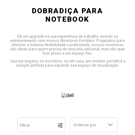
Dell
HP
Positivo
Samsung
Samsung
SSD M.2 SATA
Cooler Interno
DOBRADIÇA PARA
NOTEBOOK
HP
Itautec
Samsung
Sony Vaio
DDR3
SSD M.2 NVME
Dobradiça Notebook
Dê um upgrade na sua experiência de trabalho, estudo ou
Itautec
Lenovo
Toshiba
Toshiba
DDR4
Caddy para SSD
Limpa Telas
entretenimento com nossos Monitores Portáteis. Projetados para
oferecer a máxima flexibilidade e praticidade, nossos monitores
são ideais para quem precisa de uma tela adicional, mas não quer
ficar preso a um espaço fixo.
Lenovo
LG
Part Number
Memória DDR3
Seja em viagens, no escritório, ou em casa, um monitor portátil é a
solução perfeita para expandir seu espaço de visualização.
LG
Philco
Sony Vaio
Memória DDR4
Philco
Positivo
Tela para Iphone
SSD SATA
Positivo
Samsung
SSD M.2 SATA
Samsung
Semp Toshiba
SSD M.2 NVME
Ordenar por
Filtrar