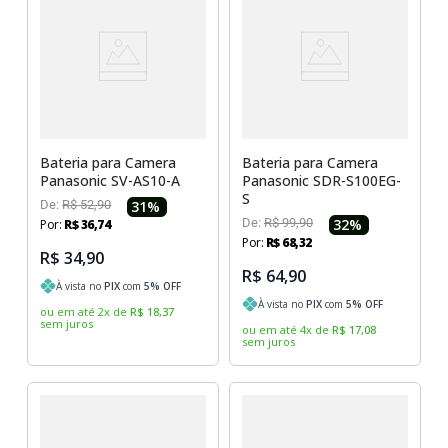
Bateria para Camera
Bateria para Camera
Panasonic SV-AS10-A
Panasonic SDR-S100EG-
S
De:
R$
52
,
90
31
%
De:
R$
99
,
90
32
%
Por:
R$
36
,
74
Por:
R$
68
,
32
R$ 34,90
R$ 64,90
À vista no
PIX
com
5
% OFF
À vista no
PIX
com
5
% OFF
ou em até
2
x
de
R$
18
,
37
sem juros
ou em até
4
x
de
R$
17
,
08
sem juros