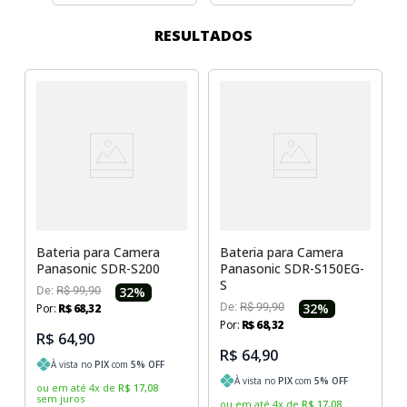
Sony Vaio
Sony Vaio
Caddy para SSD
RESULTADOS
Toshiba
Toshiba
Tela para Iphone
Bateria para Camera
Bateria para Camera
Panasonic SDR-S200
Panasonic SDR-S150EG-
S
De:
R$
99
,
90
32
%
De:
R$
99
,
90
32
%
Por:
R$
68
,
32
Por:
R$
68
,
32
R$ 64,90
R$ 64,90
À vista no
PIX
com
5
% OFF
À vista no
PIX
com
5
% OFF
ou em até
4
x
de
R$
17
,
08
sem juros
ou em até
4
x
de
R$
17
,
08