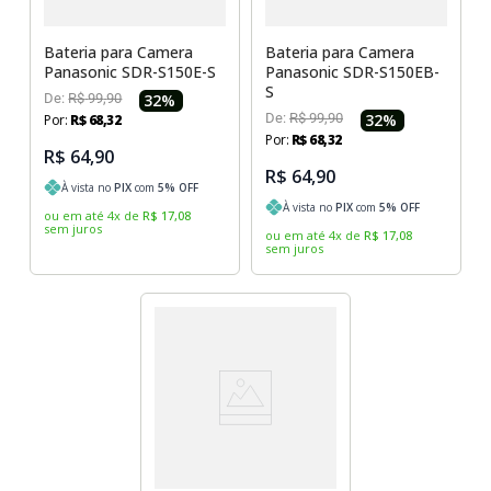
Bateria para Camera
Bateria para Camera
Panasonic SDR-S150E-S
Panasonic SDR-S150EB-
S
De:
R$
99
,
90
32
%
De:
R$
99
,
90
32
%
Por:
R$
68
,
32
Por:
R$
68
,
32
R$ 64,90
R$ 64,90
À vista no
PIX
com
5
% OFF
À vista no
PIX
com
5
% OFF
ou em até
4
x
de
R$
17
,
08
sem juros
ou em até
4
x
de
R$
17
,
08
sem juros