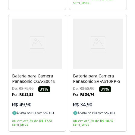
sem juros
Bateria para Camera
Bateria para Camera
Panasonic CGA-S001E
Panasonic SV-AS10PP-S
De:
R$
75
,
90
31
%
De:
R$
52
,
90
31
%
Por:
R$
52
,
53
Por:
R$
36
,
74
R$ 49,90
R$ 34,90
À vista no
PIX
com
5
% OFF
À vista no
PIX
com
5
% OFF
ou em até
3
x
de
R$
17
,
51
ou em até
2
x
de
R$
18
,
37
sem juros
sem juros