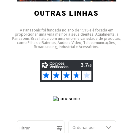
Dell
HP
Positivo
Samsung
Samsung
SSD M.2 SATA
Cooler Interno
OUTRAS LINHAS
HP
Itautec
Samsung
Sony Vaio
DDR3
SSD M.2 NVME
Dobradiça Notebook
A Panasonic foi fundada no ano de 1918 e é focada em
proporcionar uma vida melhor a seus clientes. Atualmente, a
Panasonic Brasil atua com uma enorme variedade de produtos,
Itautec
Lenovo
Toshiba
Toshiba
DDR4
Caddy para SSD
Limpa Telas
como Pilhas e Baterias, Áudio e Vídeo, Telecomunicações,
Broadcasting, Industrial e Acessórios.
Lenovo
LG
Part Number
Memória DDR3
LG
Philco
Sony Vaio
Memória DDR4
Philco
Positivo
Tela para Iphone
SSD SATA
Positivo
Samsung
SSD M.2 SATA
Samsung
Semp Toshiba
SSD M.2 NVME
Ordenar por
Filtrar