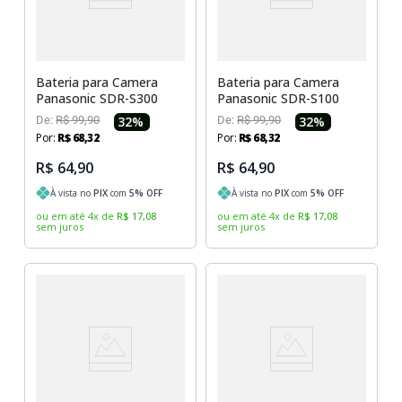
Bateria para Camera
Bateria para Camera
Panasonic SDR-S300
Panasonic SDR-S100
De:
R$
99
,
90
32
%
De:
R$
99
,
90
32
%
Por:
R$
68
,
32
Por:
R$
68
,
32
R$ 64,90
R$ 64,90
À vista no
PIX
com
5
% OFF
À vista no
PIX
com
5
% OFF
ou em até
4
x
de
R$
17
,
08
ou em até
4
x
de
R$
17
,
08
sem juros
sem juros