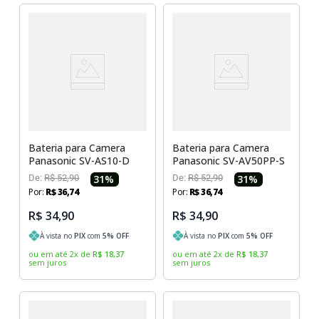
Bateria para Camera
Bateria para Camera
Panasonic SV-AS10-D
Panasonic SV-AV50PP-S
De:
R$
52
,
90
31
%
De:
R$
52
,
90
31
%
Por:
R$
36
,
74
Por:
R$
36
,
74
R$ 34,90
R$ 34,90
À vista no
PIX
com
5
% OFF
À vista no
PIX
com
5
% OFF
ou em até
2
x
de
R$
18
,
37
ou em até
2
x
de
R$
18
,
37
sem juros
sem juros