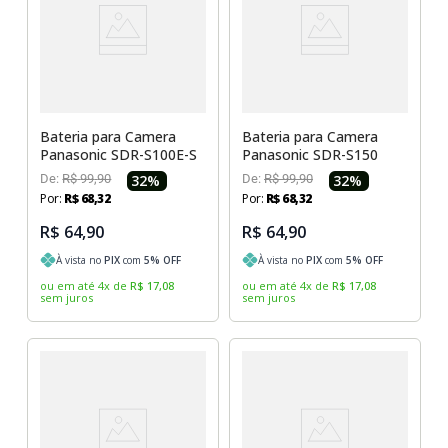
Bateria para Camera
Bateria para Camera
Panasonic SDR-S100E-S
Panasonic SDR-S150
De:
R$
99
,
90
32
%
De:
R$
99
,
90
32
%
Por:
R$
68
,
32
Por:
R$
68
,
32
R$ 64,90
R$ 64,90
À vista no
PIX
com
5
% OFF
À vista no
PIX
com
5
% OFF
ou em até
4
x
de
R$
17
,
08
ou em até
4
x
de
R$
17
,
08
sem juros
sem juros