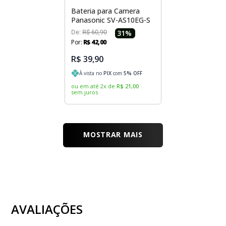
Bateria para Camera
Panasonic SV-AS10EG-S
De:
R$
60
,
90
31
%
Por:
R$
42
,
00
R$ 39,90
À vista no
PIX
com
5
% OFF
ou em até
2
x
de
R$
21
,
00
sem juros
MOSTRAR MAIS
AVALIAÇÕES