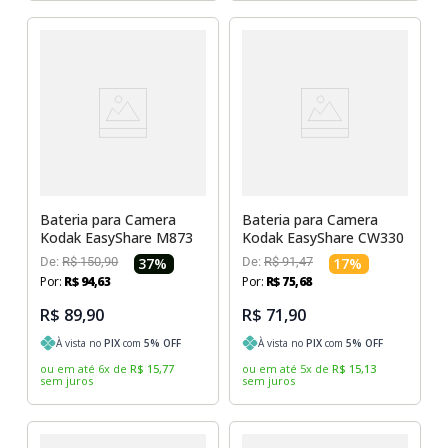
Bateria para Camera
Bateria para Camera
Kodak EasyShare M873
Kodak EasyShare CW330
De:
R$
150
,
90
37
%
De:
R$
91
,
47
17
%
Por:
R$
94
,
63
Por:
R$
75
,
68
R$ 89,90
R$ 71,90
À vista no
PIX
com
5
% OFF
À vista no
PIX
com
5
% OFF
ou em até
6
x
de
R$
15
,
77
ou em até
5
x
de
R$
15
,
13
sem juros
sem juros