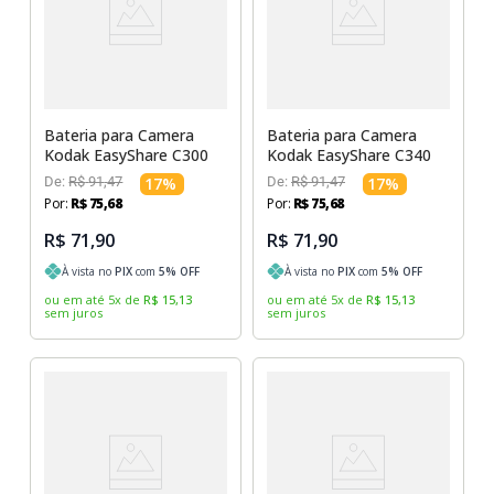
Bateria para Camera
Bateria para Camera
Kodak EasyShare C300
Kodak EasyShare C340
De:
R$
91
,
47
17
%
De:
R$
91
,
47
17
%
Por:
R$
75
,
68
Por:
R$
75
,
68
R$ 71,90
R$ 71,90
À vista no
PIX
com
5
% OFF
À vista no
PIX
com
5
% OFF
ou em até
5
x
de
R$
15
,
13
ou em até
5
x
de
R$
15
,
13
sem juros
sem juros