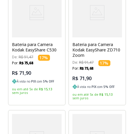
Bateria para Camera
Bateria para Camera
Kodak EasyShare C530
Kodak EasyShare ZD710
Zoom
De:
R$
91
,
47
17
%
De:
R$
91
,
47
17
%
Por:
R$
75
,
68
Por:
R$
75
,
68
R$ 71,90
R$ 71,90
À vista no
PIX
com
5
% OFF
À vista no
PIX
com
5
% OFF
ou em até
5
x
de
R$
15
,
13
sem juros
ou em até
5
x
de
R$
15
,
13
sem juros