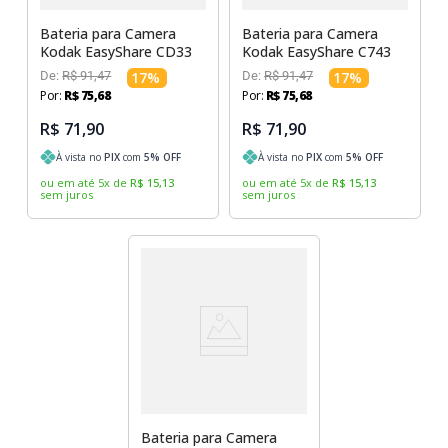
Bateria para Camera
Bateria para Camera
Kodak EasyShare CD33
Kodak EasyShare C743
De:
R$
91
,
47
17
%
De:
R$
91
,
47
17
%
Por:
R$
75
,
68
Por:
R$
75
,
68
R$ 71,90
R$ 71,90
À vista no
PIX
com
5
% OFF
À vista no
PIX
com
5
% OFF
ou em até
5
x
de
R$
15
,
13
ou em até
5
x
de
R$
15
,
13
sem juros
sem juros
Bateria para Camera