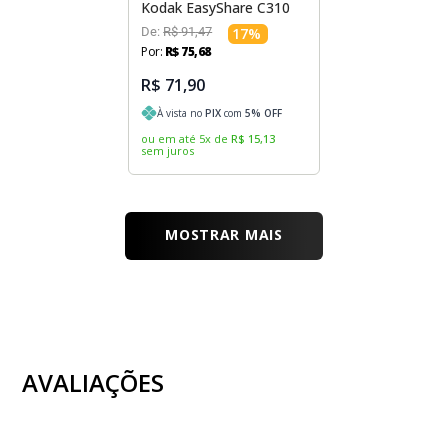
Kodak EasyShare C310
De:
R$
91
,
47
17
%
Por:
R$
75
,
68
R$ 71,90
À vista no
PIX
com
5
% OFF
ou em até
5
x
de
R$
15
,
13
sem juros
MOSTRAR MAIS
AVALIAÇÕES