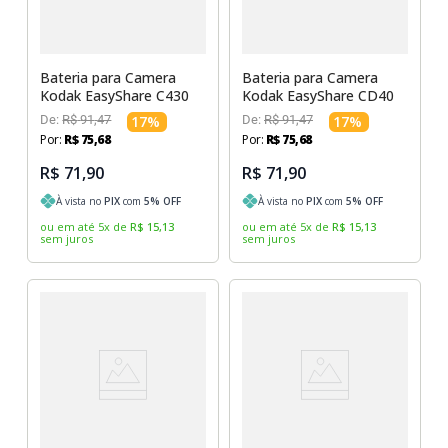
Bateria para Camera
Bateria para Camera
Kodak EasyShare C430
Kodak EasyShare CD40
De:
R$
91
,
47
17
%
De:
R$
91
,
47
17
%
Por:
R$
75
,
68
Por:
R$
75
,
68
R$ 71,90
R$ 71,90
À vista no
PIX
com
5
% OFF
À vista no
PIX
com
5
% OFF
ou em até
5
x
de
R$
15
,
13
ou em até
5
x
de
R$
15
,
13
sem juros
sem juros