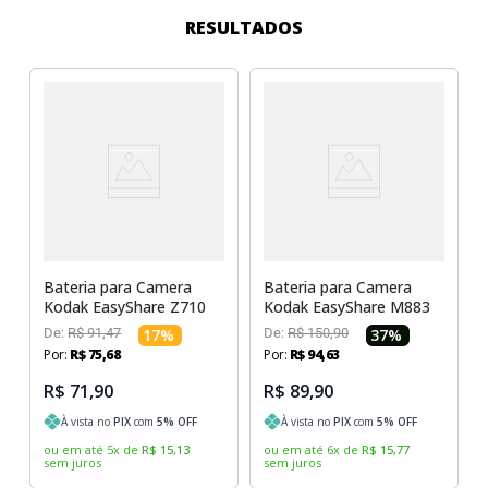
Sony Vaio
Sony Vaio
Caddy para SSD
RESULTADOS
Toshiba
Toshiba
Tela para Iphone
Bateria para Camera
Bateria para Camera
Kodak EasyShare Z710
Kodak EasyShare M883
De:
R$
91
,
47
17
%
De:
R$
150
,
90
37
%
Por:
R$
75
,
68
Por:
R$
94
,
63
R$ 71,90
R$ 89,90
À vista no
PIX
com
5
% OFF
À vista no
PIX
com
5
% OFF
ou em até
5
x
de
R$
15
,
13
ou em até
6
x
de
R$
15
,
77
sem juros
sem juros