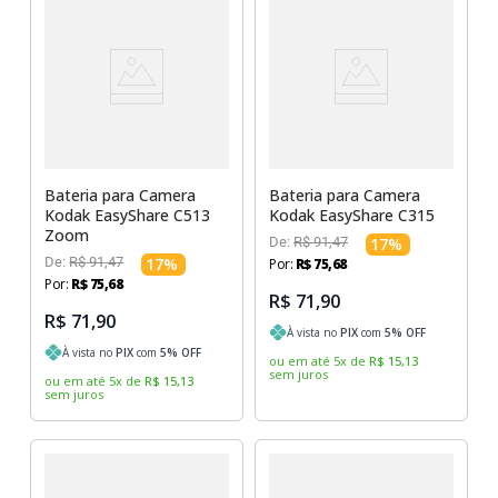
Bateria para Camera
Bateria para Camera
Kodak EasyShare C513
Kodak EasyShare C315
Zoom
De:
R$
91
,
47
17
%
De:
R$
91
,
47
17
%
Por:
R$
75
,
68
Por:
R$
75
,
68
R$ 71,90
R$ 71,90
À vista no
PIX
com
5
% OFF
À vista no
PIX
com
5
% OFF
ou em até
5
x
de
R$
15
,
13
sem juros
ou em até
5
x
de
R$
15
,
13
sem juros