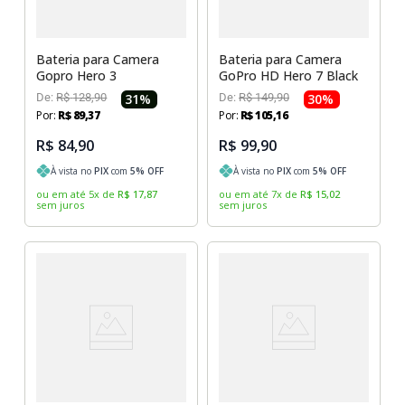
Sony Vaio
Sony Vaio
Caddy para SSD
Toshiba
Toshiba
Bateria para Camera
Bateria para Camera
Gopro Hero 3
GoPro HD Hero 7 Black
Tela para Iphone
De:
R$
128
,
90
31
%
De:
R$
149
,
90
30
%
Por:
R$
89
,
37
Por:
R$
105
,
16
R$ 84,90
R$ 99,90
À vista no
PIX
com
5
% OFF
À vista no
PIX
com
5
% OFF
ou em até
5
x
de
R$
17
,
87
ou em até
7
x
de
R$
15
,
02
sem juros
sem juros