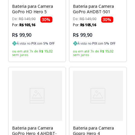
Bateria para Camera
Bateria para Camera
GoPro HD Hero 5
GoPro AHDBT-501
De:
R$
149
,
90
30
%
De:
R$
149
,
90
30
%
Por:
R$
105
,
16
Por:
R$
105
,
16
R$ 99,90
R$ 99,90
À vista no
PIX
com
5
% OFF
À vista no
PIX
com
5
% OFF
ou em até
7
x
de
R$
15
,
02
ou em até
7
x
de
R$
15
,
02
sem juros
sem juros
Bateria para Camera
Bateria para Camera
GoPro Hero 4 AHDBT-
Gopro Hero 4