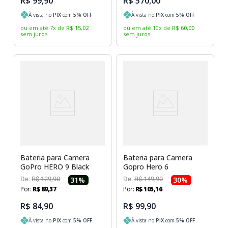
R$ 99,90
R$ 570,00
À vista no
PIX
com
5
% OFF
À vista no
PIX
com
5
% OFF
ou em até
7
x
de
R$
15
,
02
ou em até
10
x
de
R$
60
,
00
sem juros
sem juros
Bateria para Camera
Bateria para Camera
GoPro HERO 9 Black
Gopro Hero 6
De:
R$
129
,
90
31
%
De:
R$
149
,
90
30
%
Por:
R$
89
,
37
Por:
R$
105
,
16
R$ 84,90
R$ 99,90
À vista no
PIX
com
5
% OFF
À vista no
PIX
com
5
% OFF