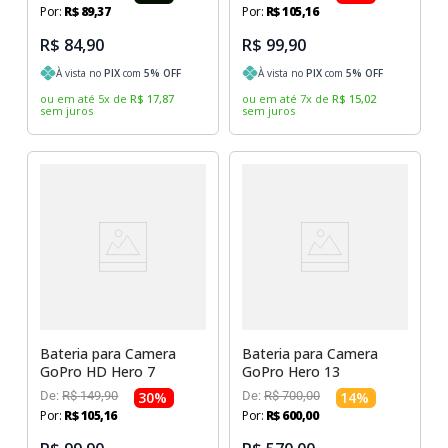
Por:
R$
89
,
37
Por:
R$
105
,
16
R$ 84,90
R$ 99,90
À vista no
PIX
com
5
% OFF
À vista no
PIX
com
5
% OFF
ou em até
5
x
de
R$
17
,
87
ou em até
7
x
de
R$
15
,
02
sem juros
sem juros
Bateria para Camera
Bateria para Camera
GoPro HD Hero 7
GoPro Hero 13
De:
R$
149
,
90
30
%
De:
R$
700
,
00
14
%
Por:
R$
105
,
16
Por:
R$
600
,
00