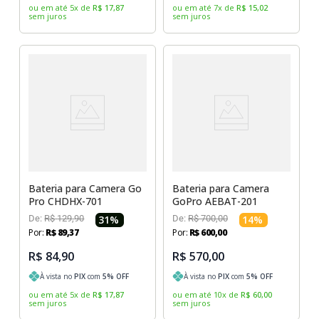
ou em até
5
x
de
R$
17
,
87
ou em até
7
x
de
R$
15
,
02
sem juros
sem juros
Bateria para Camera Go
Bateria para Camera
Pro CHDHX-701
GoPro AEBAT-201
De:
R$
129
,
90
31
%
De:
R$
700
,
00
14
%
Por:
R$
89
,
37
Por:
R$
600
,
00
R$ 84,90
R$ 570,00
À vista no
PIX
com
5
% OFF
À vista no
PIX
com
5
% OFF
ou em até
5
x
de
R$
17
,
87
ou em até
10
x
de
R$
60
,
00
sem juros
sem juros