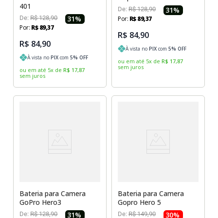
401
De:
R$
128
,
90
31
%
De:
R$
128
,
90
31
%
Por:
R$
89
,
37
Por:
R$
89
,
37
R$ 84,90
R$ 84,90
À vista no
PIX
com
5
% OFF
À vista no
PIX
com
5
% OFF
ou em até
5
x
de
R$
17
,
87
sem juros
ou em até
5
x
de
R$
17
,
87
sem juros
Bateria para Camera
Bateria para Camera
GoPro Hero3
Gopro Hero 5
De:
R$
128
,
90
31
%
De:
R$
149
,
90
30
%