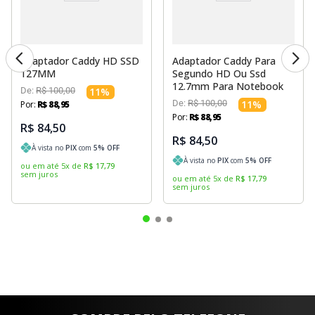
Adaptador Caddy HD SSD
Adaptador Caddy Para
127MM
Segundo HD Ou Ssd
12.7mm Para Notebook
De:
R$
100
,
00
11
%
De:
R$
100
,
00
11
%
Por:
R$
88
,
95
Por:
R$
88
,
95
R$ 84,50
R$ 84,50
À vista no
PIX
com
5
% OFF
À vista no
PIX
com
5
% OFF
ou em até
5
x
de
R$
17
,
79
sem juros
ou em até
5
x
de
R$
17
,
79
sem juros