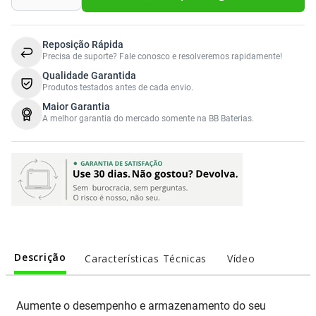
Sony Vaio
Sony Vaio
Caddy para SSD
Toshiba
Toshiba
Reposição Rápida
Precisa de suporte? Fale conosco e resolveremos rapidamente!
Tela para Iphone
Qualidade Garantida
Produtos testados antes de cada envio.
Maior Garantia
A melhor garantia do mercado somente na BB Baterias.
Descrição
Características Técnicas
Vídeo
Aumente o desempenho e armazenamento do seu