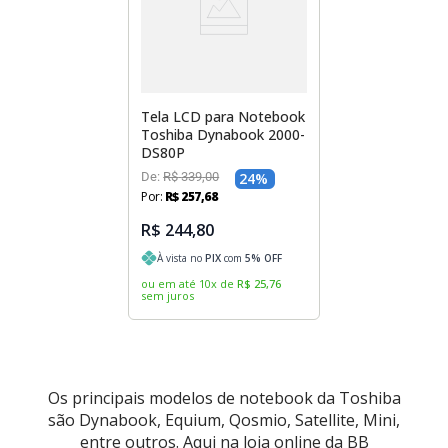
Sony Vaio
Sony Vaio
Caddy para SSD
Toshiba
Toshiba
Tela para Iphone
Tela LCD para Notebook
Toshiba Dynabook 2000-
DS80P
De:
R$
339
,
00
24
%
Por:
R$
257
,
68
R$ 244,80
À vista no
PIX
com
5
% OFF
ou em até
10
x
de
R$
25
,
76
sem juros
Os principais modelos de notebook da Toshiba
são Dynabook, Equium, Qosmio, Satellite, Mini,
entre outros. Aqui na loja online da BB