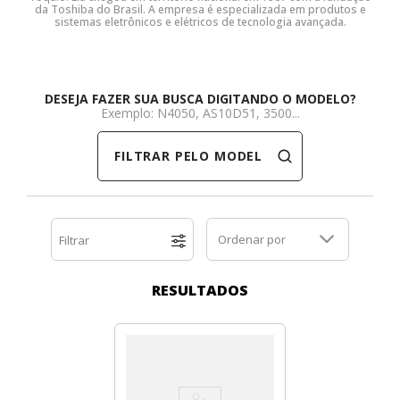
da Toshiba do Brasil. A empresa é especializada em produtos e
sistemas eletrônicos e elétricos de tecnologia avançada.
Dell
HP
Positivo
Samsung
Samsung
SSD M.2 SATA
Cooler Interno
HP
Itautec
Samsung
Sony Vaio
DDR3
SSD M.2 NVME
Dobradiça Notebook
DESEJA FAZER SUA BUSCA DIGITANDO O MODELO?
Exemplo: N4050, AS10D51, 3500...
Itautec
Lenovo
Toshiba
Toshiba
DDR4
Caddy para SSD
Limpa Telas
FILTRAR PELO MODELO
Lenovo
LG
Part Number
Memória DDR3
LG
Philco
Sony Vaio
Memória DDR4
Ordenar por
Filtrar
Philco
Positivo
Tela para Iphone
SSD SATA
RESULTADOS
Positivo
Samsung
SSD M.2 SATA
Samsung
Semp Toshiba
SSD M.2 NVME