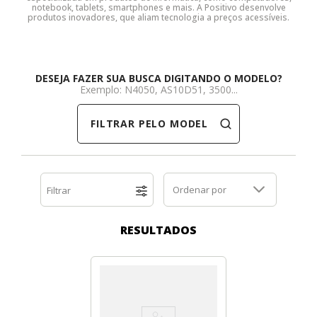
notebook, tablets, smartphones e mais. A Positivo desenvolve
produtos inovadores, que aliam tecnologia a preços acessíveis.
Dell
HP
Positivo
Samsung
Samsung
SSD M.2 SATA
Cooler Interno
HP
Itautec
Samsung
Sony Vaio
DDR3
SSD M.2 NVME
Dobradiça Notebook
DESEJA FAZER SUA BUSCA DIGITANDO O MODELO?
Exemplo: N4050, AS10D51, 3500...
Itautec
Lenovo
Toshiba
Toshiba
DDR4
Caddy para SSD
Limpa Telas
FILTRAR PELO MODELO
Lenovo
LG
Part Number
Memória DDR3
LG
Philco
Sony Vaio
Memória DDR4
Ordenar por
Filtrar
Philco
Positivo
Tela para Iphone
SSD SATA
RESULTADOS
Positivo
Samsung
SSD M.2 SATA
Samsung
Semp Toshiba
SSD M.2 NVME