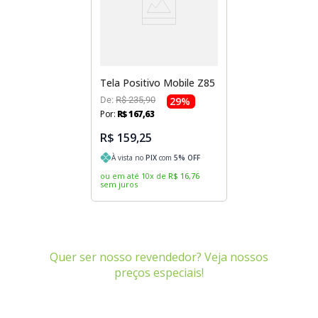
Sony Vaio
Sony Vaio
Caddy para SSD
Toshiba
Toshiba
Tela para Iphone
Tela Positivo Mobile Z85
De:
R$
235
,
90
29
%
Por:
R$
167
,
63
R$ 159,25
À vista no
PIX
com
5
% OFF
ou em até
10
x
de
R$
16
,
76
sem juros
Quer ser nosso revendedor? Veja nossos
preços especiais!