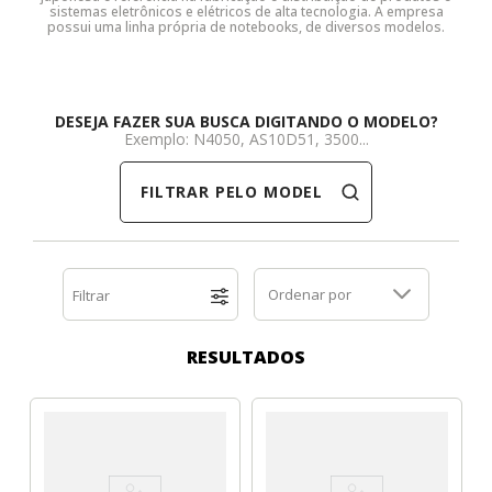
sistemas eletrônicos e elétricos de alta tecnologia. A empresa
possui uma linha própria de notebooks, de diversos modelos.
Dell
HP
Positivo
Samsung
Samsung
SSD M.2 SATA
Cooler Interno
HP
Itautec
Samsung
Sony Vaio
DDR3
SSD M.2 NVME
Dobradiça Notebook
DESEJA FAZER SUA BUSCA DIGITANDO O MODELO?
Exemplo: N4050, AS10D51, 3500...
Itautec
Lenovo
Toshiba
Toshiba
DDR4
Caddy para SSD
Limpa Telas
FILTRAR PELO MODELO
Lenovo
LG
Part Number
Memória DDR3
LG
Philco
Sony Vaio
Memória DDR4
Ordenar por
Filtrar
Philco
Positivo
Tela para Iphone
SSD SATA
RESULTADOS
Positivo
Samsung
SSD M.2 SATA
Samsung
Semp Toshiba
SSD M.2 NVME