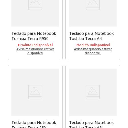
Sony Vaio
Sony Vaio
Caddy para SSD
Toshiba
Toshiba
Tela para Iphone
Teclado para Notebook
Teclado para Notebook
Toshiba Tecra R950
Toshiba Tecra A4
Produto Indisponível
Produto Indisponível
Avise-me quando estiver
Avise-me quando estiver
disponível
disponível
Teclado para Notebook
Teclado para Notebook
Toshiba Tecra A3X
Toshiba Tecra A5