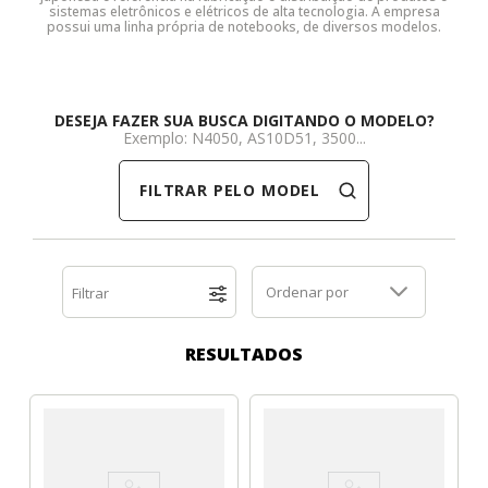
sistemas eletrônicos e elétricos de alta tecnologia. A empresa
possui uma linha própria de notebooks, de diversos modelos.
Dell
HP
Positivo
Samsung
Samsung
SSD M.2 SATA
Cooler Interno
HP
Itautec
Samsung
Sony Vaio
DDR3
SSD M.2 NVME
Dobradiça Notebook
DESEJA FAZER SUA BUSCA DIGITANDO O MODELO?
Exemplo: N4050, AS10D51, 3500...
Itautec
Lenovo
Toshiba
Toshiba
DDR4
Caddy para SSD
Limpa Telas
FILTRAR PELO MODELO
Lenovo
LG
Part Number
Memória DDR3
LG
Philco
Sony Vaio
Memória DDR4
Ordenar por
Filtrar
Philco
Positivo
Tela para Iphone
SSD SATA
RESULTADOS
Positivo
Samsung
SSD M.2 SATA
Samsung
Semp Toshiba
SSD M.2 NVME