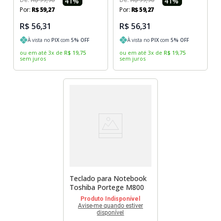
41
%
41
%
Por:
R$
59
,
27
Por:
R$
59
,
27
R$ 56,31
R$ 56,31
À vista no
PIX
com
5
% OFF
À vista no
PIX
com
5
% OFF
ou em até
3
x
de
R$
19
,
75
ou em até
3
x
de
R$
19
,
75
sem juros
sem juros
Teclado para Notebook
Toshiba Portege M800
Produto Indisponível
Avise-me quando estiver
disponível