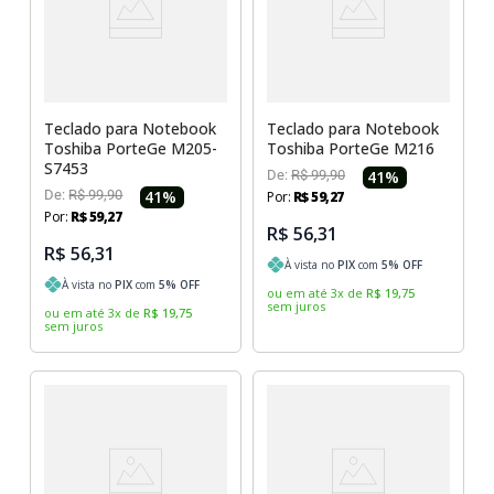
Sony Vaio
Sony Vaio
Caddy para SSD
Toshiba
Toshiba
Tela para Iphone
Teclado para Notebook
Teclado para Notebook
Toshiba PorteGe M205-
Toshiba PorteGe M216
S7453
De:
R$
99
,
90
41
%
De:
R$
99
,
90
41
%
Por:
R$
59
,
27
Por:
R$
59
,
27
R$ 56,31
R$ 56,31
À vista no
PIX
com
5
% OFF
À vista no
PIX
com
5
% OFF
ou em até
3
x
de
R$
19
,
75
sem juros
ou em até
3
x
de
R$
19
,
75
sem juros