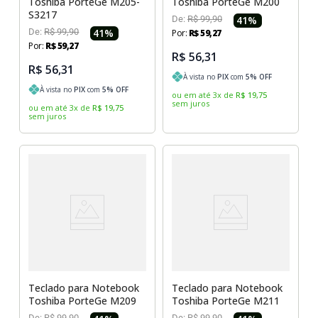
Toshiba PorteGe M205-
Toshiba PorteGe M200
S3217
De:
R$
99
,
90
41
%
De:
R$
99
,
90
41
%
Por:
R$
59
,
27
Por:
R$
59
,
27
R$ 56,31
R$ 56,31
À vista no
PIX
com
5
% OFF
À vista no
PIX
com
5
% OFF
ou em até
3
x
de
R$
19
,
75
sem juros
ou em até
3
x
de
R$
19
,
75
sem juros
Teclado para Notebook
Teclado para Notebook
Toshiba PorteGe M209
Toshiba PorteGe M211
De:
R$
99
,
90
De:
R$
99
,
90