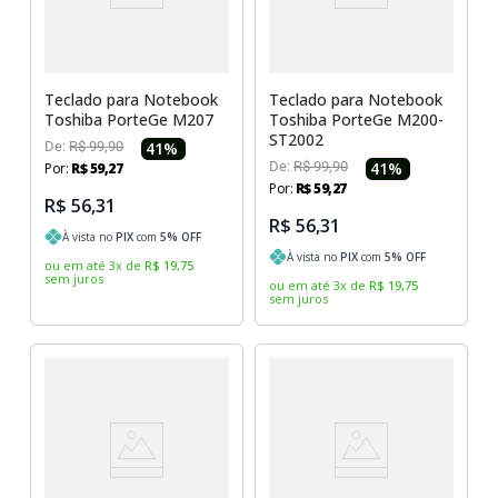
Teclado para Notebook
Teclado para Notebook
Toshiba PorteGe M207
Toshiba PorteGe M200-
ST2002
De:
R$
99
,
90
41
%
De:
R$
99
,
90
41
%
Por:
R$
59
,
27
Por:
R$
59
,
27
R$ 56,31
R$ 56,31
À vista no
PIX
com
5
% OFF
À vista no
PIX
com
5
% OFF
ou em até
3
x
de
R$
19
,
75
sem juros
ou em até
3
x
de
R$
19
,
75
sem juros