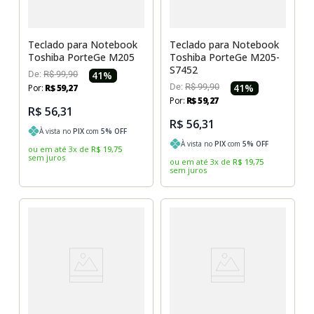
Teclado para Notebook
Teclado para Notebook
Toshiba PorteGe M205
Toshiba PorteGe M205-
S7452
De:
R$
99
,
90
41
%
De:
R$
99
,
90
41
%
Por:
R$
59
,
27
Por:
R$
59
,
27
R$ 56,31
R$ 56,31
À vista no
PIX
com
5
% OFF
À vista no
PIX
com
5
% OFF
ou em até
3
x
de
R$
19
,
75
sem juros
ou em até
3
x
de
R$
19
,
75
sem juros