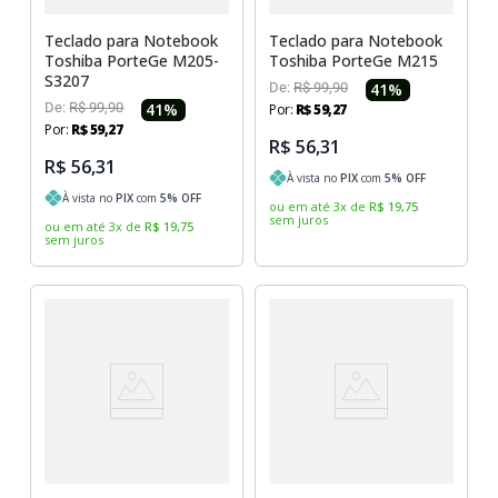
Teclado para Notebook
Teclado para Notebook
Toshiba PorteGe M205-
Toshiba PorteGe M215
S3207
De:
R$
99
,
90
41
%
De:
R$
99
,
90
41
%
Por:
R$
59
,
27
Por:
R$
59
,
27
R$ 56,31
R$ 56,31
À vista no
PIX
com
5
% OFF
À vista no
PIX
com
5
% OFF
ou em até
3
x
de
R$
19
,
75
sem juros
ou em até
3
x
de
R$
19
,
75
sem juros