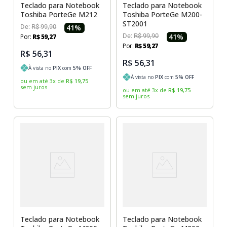
Teclado para Notebook
Teclado para Notebook
Toshiba PorteGe M212
Toshiba PorteGe M200-
ST2001
De:
R$
99
,
90
41
%
De:
R$
99
,
90
41
%
Por:
R$
59
,
27
Por:
R$
59
,
27
R$ 56,31
R$ 56,31
À vista no
PIX
com
5
% OFF
À vista no
PIX
com
5
% OFF
ou em até
3
x
de
R$
19
,
75
sem juros
ou em até
3
x
de
R$
19
,
75
sem juros
Teclado para Notebook
Teclado para Notebook