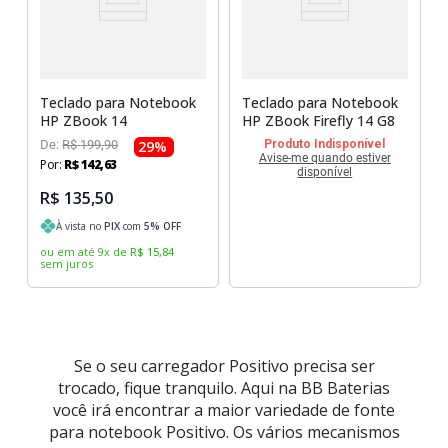
Sony Vaio
Sony Vaio
Caddy para SSD
Toshiba
Toshiba
Tela para Iphone
Teclado para Notebook
Teclado para Notebook
HP ZBook 14
HP ZBook Firefly 14 G8
De:
R$
199
,
90
29
%
Produto Indisponível
Avise-me quando estiver
Por:
R$
142
,
63
disponível
R$ 135,50
À vista no
PIX
com
5
% OFF
ou em até
9
x
de
R$
15
,
84
sem juros
Se o seu carregador Positivo precisa ser
trocado, fique tranquilo. Aqui na BB Baterias
você irá encontrar a maior variedade de fonte
para notebook Positivo. Os vários mecanismos