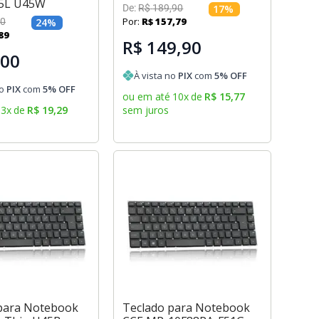
5L U45W
De:
R$
189
,
90
17
%
Por:
R$
157
,
79
0
24
%
89
R$ 149,90
,00
À vista no
PIX
com
5
% OFF
no
PIX
com
5
% OFF
ou em até
10
x
de
R$
15
,
77
3
x
de
R$
19
,
29
sem juros
para Notebook
Teclado para Notebook