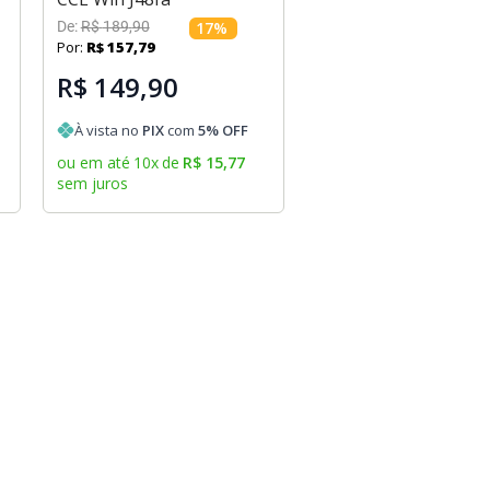
De:
R$
189
,
90
17
%
Por:
R$
157
,
79
R$ 149,90
À vista no
PIX
com
5
% OFF
ou em até
10
x
de
R$
15
,
77
sem juros