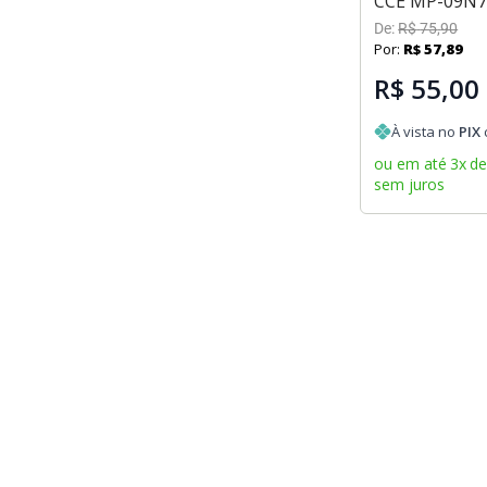
CCE MP-09N7
De:
R$
75
,
90
Por:
R$
57
,
89
R$ 55,00
À vista no
PIX
ou em até
3
x
d
sem juros