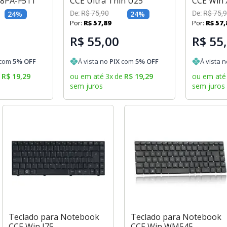
8PA-F511
CCE Ultra Thin U25
CCE Win 
24
%
De:
R$
75
,
90
24
%
De:
R$
75
,
9
Por:
R$
57
,
89
Por:
R$
57
,
R$ 55,00
R$ 55
com
5
% OFF
À vista no
PIX
com
5
% OFF
À vista 
e
R$
19
,
29
ou em até
3
x
de
R$
19
,
29
ou em até
sem juros
sem juros
Teclado para Notebook
Teclado para Notebook
CCE Win J75
CCE Win WM545