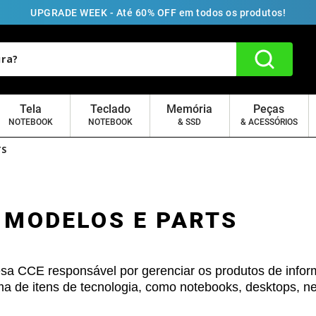
UPGRADE WEEK - Até 60% OFF em todos os produtos!
Tela
Teclado
Memória
Peças
NOTEBOOK
NOTEBOOK
& SSD
& ACESSÓRIOS
TS
MODELOS E PARTS
sa CCE responsável por gerenciar os produtos de infor
 de itens de tecnologia, como notebooks, desktops, net