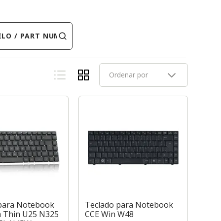
 PART NUMBER
Ordenar por
para Notebook
Teclado para Notebook
a Thin U25 N325
CCE Win W48