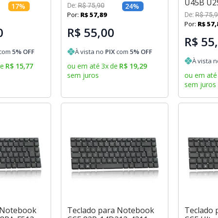
U45B U2
17
%
De:
R$
75
,
90
24
%
Por:
R$
57
,
89
De:
R$
75
,
9
Por:
R$
57
,
0
R$ 55,00
R$ 55
com
5
% OFF
À vista no
PIX
com
5
% OFF
À vista 
de
R$
15
,
77
ou em até
3
x
de
R$
19
,
29
sem juros
ou em até
sem juros
 Notebook
Teclado para Notebook
Teclado 