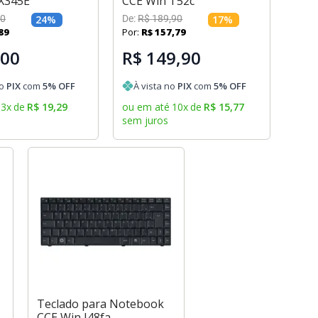
X345E
CCE Win T52c
0
24
%
De:
R$
189
,
90
17
%
89
Por:
R$
157
,
79
,00
R$ 149,90
no
PIX
com
5
% OFF
À vista no
PIX
com
5
% OFF
3
x
de
R$
19
,
29
ou em até
10
x
de
R$
15
,
77
sem juros
Teclado para Notebook
CCE Win J48fa