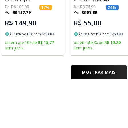
De:
R$
189
,
90
17
%
De:
R$
75
,
90
24
%
Por:
R$
157
,
79
Por:
R$
57
,
89
R$ 149,90
R$ 55,00
À vista no
PIX
com
5
% OFF
À vista no
PIX
com
5
% OFF
ou em até
10
x
de
R$
15
,
77
ou em até
3
x
de
R$
19
,
29
sem juros
sem juros
MOSTRAR MAIS