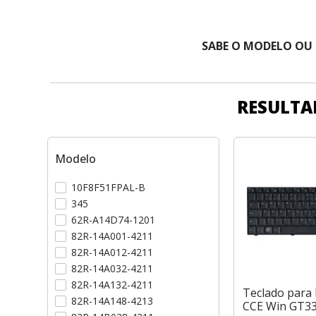
SABE O MODELO OU
RESULTA
Modelo
10F8F51FPAL-B
345
62R-A14D74-1201
82R-14A001-4211
82R-14A012-4211
82R-14A032-4211
82R-14A132-4211
Teclado para
82R-14A148-4213
CCE Win GT3