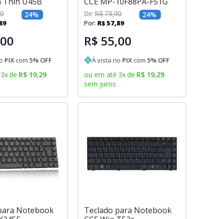
a Thin U45B
CCE MP-10F88PA-F51G
0
24
%
De:
R$
75
,
90
24
%
89
Por:
R$
57
,
89
,00
R$ 55,00
no
PIX
com
5
% OFF
À vista no
PIX
com
5
% OFF
3
x
de
R$
19
,
29
ou em até
3
x
de
R$
19
,
29
sem juros
para Notebook
Teclado para Notebook