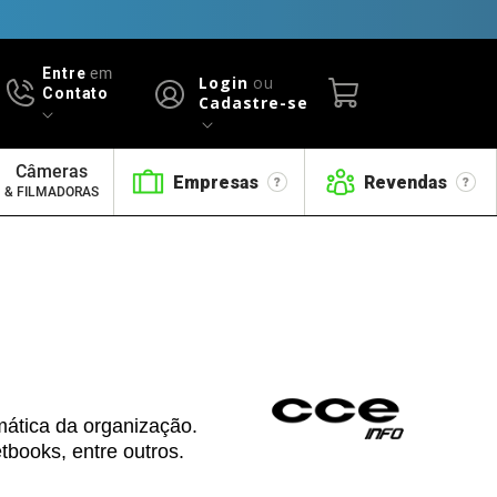
Entre
em
Login
ou
Contato
Cadastre-se
Câmeras
Empresas
Revendas
& FILMADORAS
mática da organização.
books, entre outros.