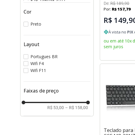
82R-14B038-4211
De:
R$
189
,
90
82R-14B048-4212
Por:
R$
157
,
79
Cor
R$ 149,9
Preto
À vista no
PIX
ou em até
10
x
Layout
sem juros
Portugues BR
Wifi F4
Wifi F11
Faixas de preço
R$ 53,00
–
R$ 158,00
Teclado para