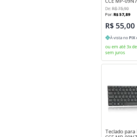
CCE MP-09N7
De:
R$
75
,
90
Por:
R$
57
,
89
R$ 55,00
À vista no
PIX
ou em até
3
x
d
sem juros
Teclado para