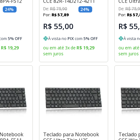
8PA-F512
CCE 82R-14D212-4211
CCE Ultr
24
%
De:
R$
75
,
90
24
%
De:
R$
75
,
9
Por:
R$
57
,
89
Por:
R$
57
,
R$ 55,00
R$ 55
com
5
% OFF
À vista no
PIX
com
5
% OFF
À vista 
e
R$
19
,
29
ou em até
3
x
de
R$
19
,
29
ou em até
sem juros
sem juros
 Notebook
Teclado para Notebook
Teclado 