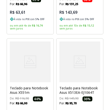
Por:
R$
66
,
96
Por:
R$
151
,
25
R$ 63,61
R$ 143,69
À vista no
PIX
com
5
% OFF
À vista no
PIX
com
5
% OFF
ou em até
4
x
de
R$
16
,
74
ou em até
10
x
de
R$
15
,
12
sem juros
sem juros
Teclado para Notebook
Teclado para Notebook
Asus X551m
Asus X513EA-EJ1064T
De:
R$
116
,
90
44
%
De:
R$
149
,
90
36
%
Por:
R$
66
,
00
Por:
R$
95
,
70