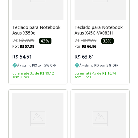
Sony Vaio
Sony Vaio
Caddy para SSD
Toshiba
Toshiba
Teclado para Notebook
Teclado para Notebook
Tela para Iphone
Asus X550c
Asus X45C-VX083H
De:
R$
99
,
90
43
%
De:
R$
99
,
90
33
%
Por:
R$
57
,
38
Por:
R$
66
,
96
R$ 54,51
R$ 63,61
À vista no
PIX
com
5
% OFF
À vista no
PIX
com
5
% OFF
ou em até
3
x
de
R$
19
,
12
ou em até
4
x
de
R$
16
,
74
sem juros
sem juros