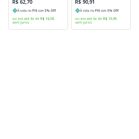
R$ 62,70
R$ 90,91
À vista no
PIX
com
5
% OFF
À vista no
PIX
com
5
% OFF
ou em até
4
x
de
R$
16
,
50
ou em até
6
x
de
R$
15
,
95
sem juros
sem juros