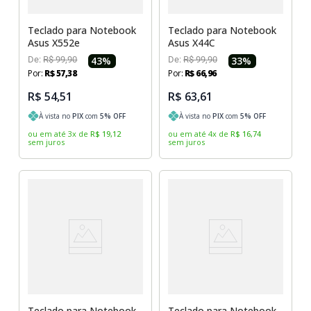
Teclado para Notebook
Teclado para Notebook
Asus X552e
Asus X44C
De:
R$
99
,
90
43
%
De:
R$
99
,
90
33
%
Por:
R$
57
,
38
Por:
R$
66
,
96
R$ 54,51
R$ 63,61
À vista no
PIX
com
5
% OFF
À vista no
PIX
com
5
% OFF
ou em até
3
x
de
R$
19
,
12
ou em até
4
x
de
R$
16
,
74
sem juros
sem juros
Teclado para Notebook
Teclado para Notebook