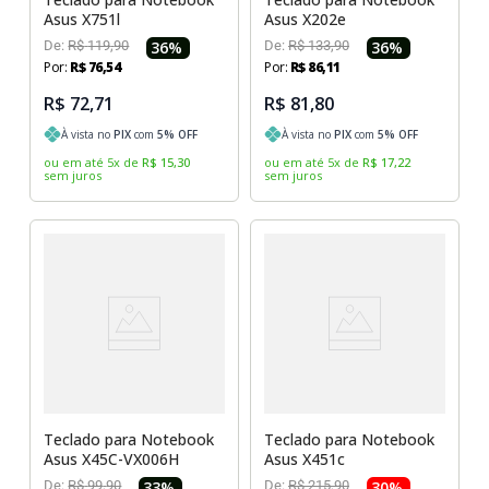
Asus X751l
Asus X202e
De:
R$
119
,
90
36
%
De:
R$
133
,
90
36
%
Por:
R$
76
,
54
Por:
R$
86
,
11
R$ 72,71
R$ 81,80
À vista no
PIX
com
5
% OFF
À vista no
PIX
com
5
% OFF
ou em até
5
x
de
R$
15
,
30
ou em até
5
x
de
R$
17
,
22
sem juros
sem juros
Teclado para Notebook
Teclado para Notebook
Asus X45C-VX006H
Asus X451c
De:
R$
99
,
90
33
%
De:
R$
215
,
90
30
%