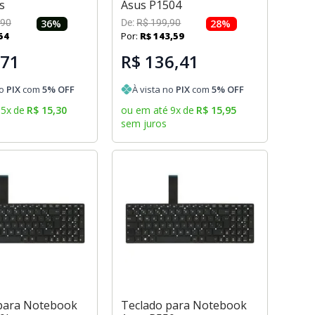
s
Asus P1504
90
36
%
De:
R$
199
,
90
28
%
54
Por:
R$
143
,
59
,71
R$ 136,41
no
PIX
com
5
% OFF
À vista no
PIX
com
5
% OFF
5
x
de
R$
15
,
30
ou em até
9
x
de
R$
15
,
95
sem juros
para Notebook
Teclado para Notebook