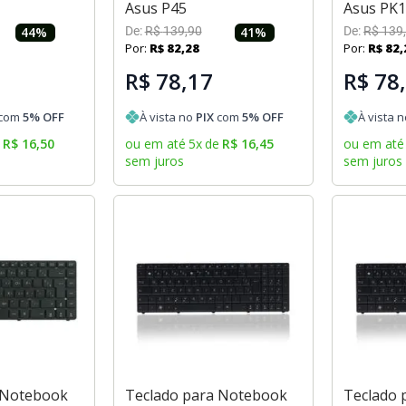
Asus P45
Asus PK
44
%
De:
R$
139
,
90
41
%
De:
R$
139
,
Por:
R$
82
,
28
Por:
R$
82
,
R$ 78,17
R$ 78
com
5
% OFF
À vista no
PIX
com
5
% OFF
À vista 
e
R$
16
,
50
ou em até
5
x
de
R$
16
,
45
ou em até
sem juros
sem juros
 Notebook
Teclado para Notebook
Teclado 