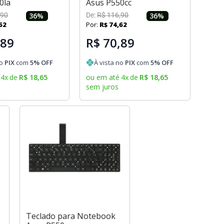
0la
Asus P550cc
90
36
%
De:
R$
116
,
90
36
%
62
Por:
R$
74
,
62
,89
R$ 70,89
no
PIX
com
5
% OFF
À vista no
PIX
com
5
% OFF
4
x
de
R$
18
,
65
ou em até
4
x
de
R$
18
,
65
sem juros
Teclado para Notebook