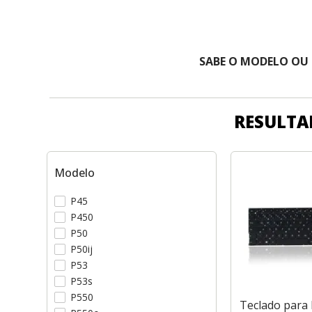
SABE O MODELO OU
RESULTA
Modelo
P45
P450
P50
P50ij
P53
P53s
P550
Teclado para