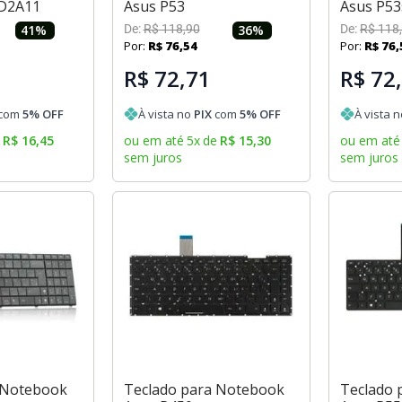
D2A11
Asus P53
Asus P53
41
%
De:
R$
118
,
90
36
%
De:
R$
118
,
Por:
R$
76
,
54
Por:
R$
76
,
R$ 72,71
R$ 72
com
5
% OFF
À vista no
PIX
com
5
% OFF
À vista 
e
R$
16
,
45
ou em até
5
x
de
R$
15
,
30
ou em até
sem juros
sem juros
 Notebook
Teclado para Notebook
Teclado 