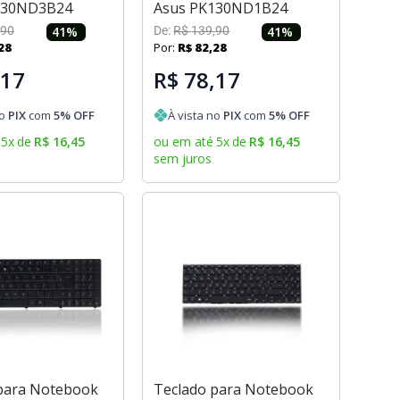
130ND3B24
Asus PK130ND1B24
90
41
%
De:
R$
139
,
90
41
%
28
Por:
R$
82
,
28
,17
R$ 78,17
no
PIX
com
5
% OFF
À vista no
PIX
com
5
% OFF
5
x
de
R$
16
,
45
ou em até
5
x
de
R$
16
,
45
sem juros
para Notebook
Teclado para Notebook