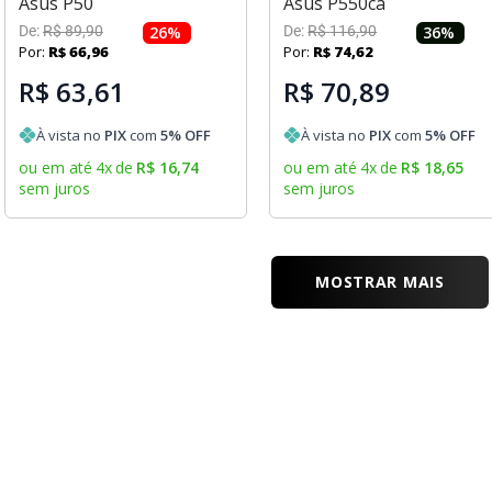
Asus P50
Asus P550ca
De:
R$
89
,
90
26
%
De:
R$
116
,
90
36
%
Por:
R$
66
,
96
Por:
R$
74
,
62
R$ 63,61
R$ 70,89
À vista no
PIX
com
5
% OFF
À vista no
PIX
com
5
% OFF
ou em até
4
x
de
R$
16
,
74
ou em até
4
x
de
R$
18
,
65
sem juros
sem juros
MOSTRAR MAIS