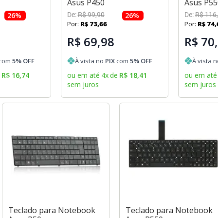
Asus P450
Asus P55
26
%
De:
R$
99
,
90
26
%
De:
R$
116
,
Por:
R$
73
,
66
Por:
R$
74
,
R$ 69,98
R$ 70
com
5
% OFF
À vista no
PIX
com
5
% OFF
À vista 
e
R$
16
,
74
ou em até
4
x
de
R$
18
,
41
ou em até
sem juros
sem juros
Teclado para Notebook
Teclado para Notebook