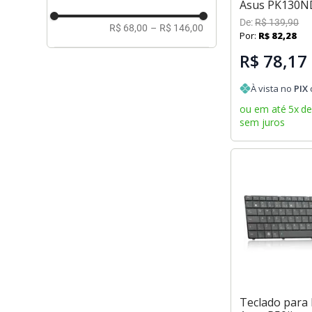
Asus PK130N
De:
R$
139
,
90
R$ 68,00
–
R$ 146,00
Por:
R$
82
,
28
R$ 78,17
À vista no
PIX
ou em até
5
x
d
sem juros
Teclado para