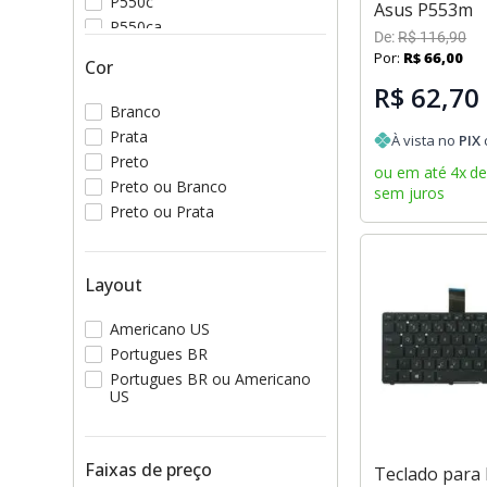
P550c
Asus P553m
P550ca
De:
R$
116
,
90
P550cc
Por:
R$
66
,
00
Cor
R$ 62,70
Branco
Prata
À vista no
PIX
Preto
ou em até
4
x
d
Preto ou Branco
sem juros
Preto ou Prata
Layout
Americano US
Portugues BR
Portugues BR ou Americano
US
Faixas de preço
Teclado para