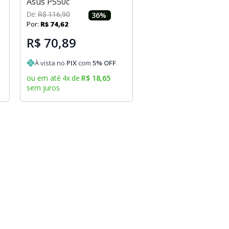
Asus P550c
De:
R$
116
,
90
36
%
Por:
R$
74
,
62
R$ 70,89
À vista no
PIX
com
5
% OFF
ou em até
4
x
de
R$
18
,
65
sem juros