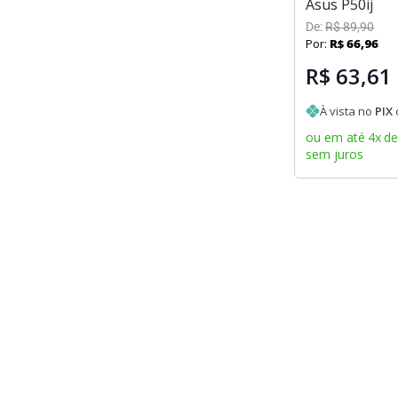
Asus P50ij
De:
R$
89
,
90
Por:
R$
66
,
96
R$ 63,61
À vista no
PIX
ou em até
4
x
d
sem juros