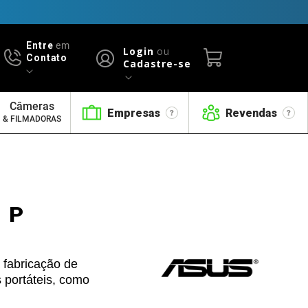
Entre
em
Login
ou
Contato
Cadastre-se
Câmeras
Empresas
Revendas
& FILMADORAS
 P
 fabricação de
 portáteis, como