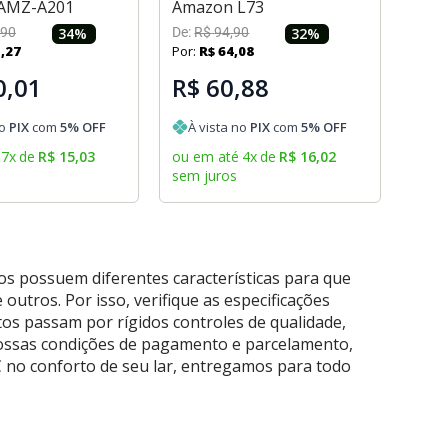
AMZ-A201
Amazon L73
90
34
%
De:
R$
94
,
90
32
%
5
,
27
Por:
R$
64
,
08
0,01
R$ 60,88
no
PIX
com
5
% OFF
À vista no
PIX
com
5
% OFF
7
x
de
R$
15
,
03
ou em até
4
x
de
R$
16
,
02
sem juros
os possuem diferentes características para que
outros. Por isso, verifique as especificações
os passam por rígidos controles de qualidade,
nossas condições de pagamento e parcelamento,
 no conforto de seu lar, entregamos para todo