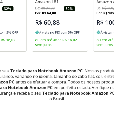
54
Amazon L81
Amazon 
32
%
De:
R$
94
,
90
32
%
De:
R$
159
,
Por:
R$
64
,
08
Por:
R$
10
R$ 60,88
R$ 10
com
5
% OFF
À vista no
PIX
com
5
% OFF
À vista 
e
R$
16
,
02
ou em até
4
x
de
R$
16
,
02
ou em até
sem juros
sem juros
 o seu
Teclado para Notebook Amazon PC
. Nossos produt
ando, variando no idioma, tamanho do cabo flat, cor, entre 
azon PC
antes de efetuar a compra. Todos os nossos produt
para Notebook Amazon PC
em perfeito estado. Verifique 
urança e receba o seu
Teclado para Notebook Amazon P
C
o Brasil.