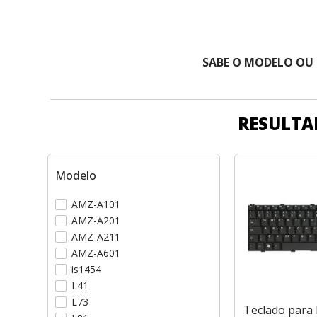
SABE O MODELO OU
RESULTA
Modelo
AMZ-A101
AMZ-A201
AMZ-A211
AMZ-A601
is1454
L41
L73
Teclado para