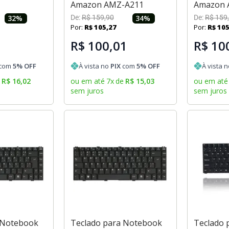
Amazon AMZ-A211
Amazon 
32
%
De:
R$
159
,
90
34
%
De:
R$
159
,
Por:
R$
105
,
27
Por:
R$
10
R$ 100,01
R$ 10
com
5
% OFF
À vista no
PIX
com
5
% OFF
À vista 
e
R$
16
,
02
ou em até
7
x
de
R$
15
,
03
ou em até
sem juros
sem juros
 Notebook
Teclado para Notebook
Teclado 