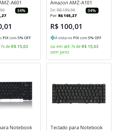
AMZ-A601
Amazon AMZ-A101
90
34
%
De:
R$
159
,
90
34
%
5
,
27
Por:
R$
105
,
27
0,01
R$ 100,01
no
PIX
com
5
% OFF
À vista no
PIX
com
5
% OFF
7
x
de
R$
15
,
03
ou em até
7
x
de
R$
15
,
03
sem juros
para Notebook
Teclado para Notebook