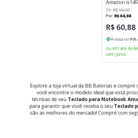
Amazon is14
De:
R$
94
,
90
Por:
R$
64
,
08
R$ 60,88
À vista no
PIX
ou em até
4
x
d
sem juros
Explore a loja virtual da BB Baterias e compre
você encontre o modelo ideal que está procur
técnicas de seu
Teclado para Notebook Am
para garantir que você receba o seu
Teclado 
são as melhores do mercado! Compre com seg