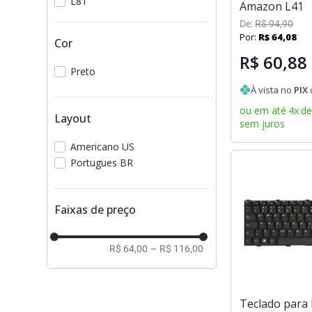
L81
Amazon L41
De:
R$
94
,
90
Por:
R$
64
,
08
Cor
R$ 60,88
Preto
À vista no
PIX
ou em até
4
x
d
Layout
sem juros
Americano US
Portugues BR
Faixas de preço
R$ 64,00
–
R$ 116,00
Teclado para