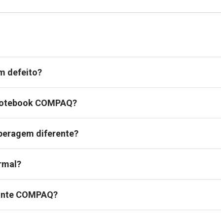
m defeito?
o notebook COMPAQ?
eragem diferente?
rmal?
fonte COMPAQ?