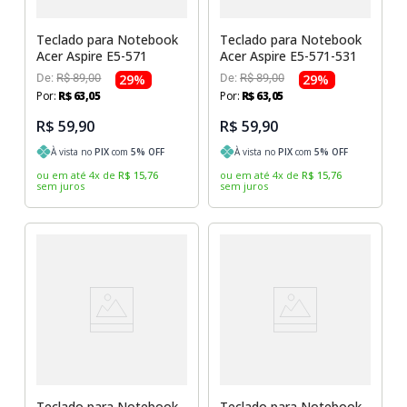
Teclado para Notebook
Teclado para Notebook
Acer Aspire E5-571
Acer Aspire E5-571-531
De:
R$
89
,
00
29
%
De:
R$
89
,
00
29
%
Por:
R$
63
,
05
Por:
R$
63
,
05
R$ 59,90
R$ 59,90
À vista no
PIX
com
5
% OFF
À vista no
PIX
com
5
% OFF
ou em até
4
x
de
R$
15
,
76
ou em até
4
x
de
R$
15
,
76
sem juros
sem juros
Teclado para Notebook
Teclado para Notebook