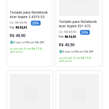
Sony Vaio
Sony Vaio
Caddy para SSD
Teclado para Notebook
Toshiba
Toshiba
Acer Aspire 3 A315-53
Teclado para Notebook
De:
R$
65
,
90
20
%
Tela para Iphone
Acer Aspire ES1-572
Por:
R$
52
,
53
De:
R$
65
,
90
20
%
R$ 49,90
Por:
R$
52
,
53
À vista no
PIX
com
5
% OFF
R$ 49,90
ou em até
3
x
de
R$
17
,
51
sem juros
À vista no
PIX
com
5
% OFF
ou em até
3
x
de
R$
17
,
51
sem juros