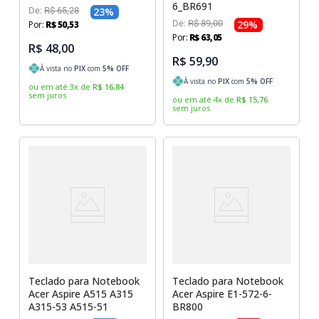
6_BR691
De:
R$
65
,
28
23
%
De:
R$
89
,
00
29
%
Por:
R$
50
,
53
Por:
R$
63
,
05
R$ 48,00
R$ 59,90
À vista no
PIX
com
5
% OFF
À vista no
PIX
com
5
% OFF
ou em até
3
x
de
R$
16
,
84
sem juros
ou em até
4
x
de
R$
15
,
76
sem juros
Teclado para Notebook
Teclado para Notebook
Acer Aspire A515 A315
Acer Aspire E1-572-6-
A315-53 A515-51
BR800