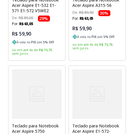
Acer Aspire E1-532 E1-
Acer Aspire A315-56
571 E1-572 V5WE2
De:
R$
89
,
90
30
%
De:
R$
89
,
00
29
%
Por:
R$
63
,
05
Por:
R$
63
,
05
R$ 59,90
R$ 59,90
À vista no
PIX
com
5
% OFF
À vista no
PIX
com
5
% OFF
ou em até
4
x
de
R$
15
,
76
sem juros
ou em até
4
x
de
R$
15
,
76
sem juros
Teclado para Notebook
Teclado para Notebook
Acer Aspire 5750
Acer Aspire E1-572-