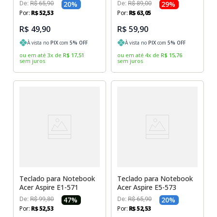
De:
R$
65
,
90
20
%
De:
R$
89
,
00
29
%
Por:
R$
52
,
53
Por:
R$
63
,
05
R$ 49,90
R$ 59,90
À vista no
PIX
com
5
% OFF
À vista no
PIX
com
5
% OFF
ou em até
3
x
de
R$
17
,
51
ou em até
4
x
de
R$
15
,
76
sem juros
sem juros
Teclado para Notebook
Teclado para Notebook
Acer Aspire E1-571
Acer Aspire E5-573
De:
R$
99
,
80
47
%
De:
R$
65
,
90
20
%
Por:
R$
52
,
53
Por:
R$
52
,
53