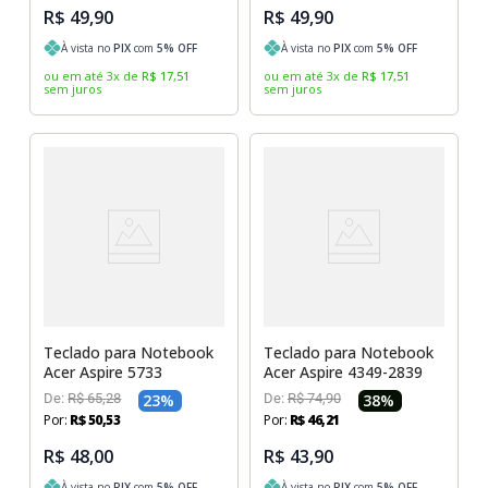
R$ 49,90
R$ 49,90
À vista no
PIX
com
5
% OFF
À vista no
PIX
com
5
% OFF
ou em até
3
x
de
R$
17
,
51
ou em até
3
x
de
R$
17
,
51
sem juros
sem juros
Teclado para Notebook
Teclado para Notebook
Acer Aspire 5733
Acer Aspire 4349-2839
De:
R$
65
,
28
23
%
De:
R$
74
,
90
38
%
Por:
R$
50
,
53
Por:
R$
46
,
21
R$ 48,00
R$ 43,90
À vista no
PIX
com
5
% OFF
À vista no
PIX
com
5
% OFF