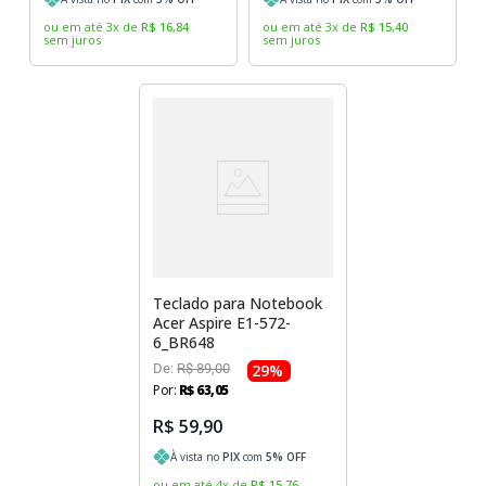
ou em até
3
x
de
R$
16
,
84
ou em até
3
x
de
R$
15
,
40
sem juros
sem juros
Teclado para Notebook
Acer Aspire E1-572-
6_BR648
De:
R$
89
,
00
29
%
Por:
R$
63
,
05
R$ 59,90
À vista no
PIX
com
5
% OFF
ou em até
4
x
de
R$
15
,
76