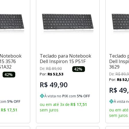
 Notebook
Teclado para Notebook
Teclado 
 15 3576
Dell Inspiron 15 P51F
Dell Insp
G1A32
3629
De:
R$
89
,
90
42
%
Por:
R$
52
,
53
42
%
De:
R$
89
,
9
Por:
R$
52
,
R$ 49,90
R$ 49
À vista no
PIX
com
5
% OFF
com
5
% OFF
À vista 
ou em até
3
x
de
R$
17
,
51
e
R$
17
,
51
sem juros
ou em até
sem juros