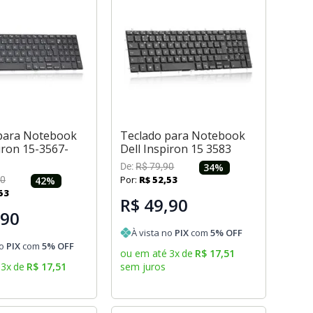
para Notebook
Teclado para Notebook
iron 15-3567-
Dell Inspiron 15 3583
De:
R$
79
,
90
34
%
Por:
R$
52
,
53
0
42
%
53
R$ 49,90
,90
À vista no
PIX
com
5
% OFF
no
PIX
com
5
% OFF
ou em até
3
x
de
R$
17
,
51
3
x
de
R$
17
,
51
sem juros