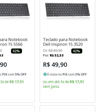
para Notebook
Teclado para Notebook
iron 15 5566
Dell Inspiron 15 3520
0
42
%
De:
R$
89
,
90
42
%
53
Por:
R$
52
,
53
,90
R$ 49,90
no
PIX
com
5
% OFF
À vista no
PIX
com
5
% OFF
3
x
de
R$
17
,
51
ou em até
3
x
de
R$
17
,
51
sem juros