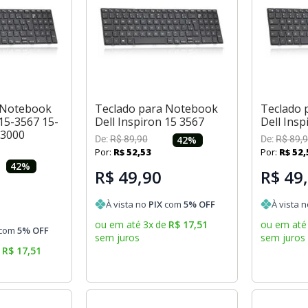
 Notebook
Teclado para Notebook
Teclado 
 15-3567 15-
Dell Inspiron 15 3567
Dell Insp
-3000
De:
R$
89
,
90
42
%
De:
R$
89
,
9
2
Por:
R$
52
,
53
Por:
R$
52
,
42
%
R$ 49,90
R$ 49
À vista no
PIX
com
5
% OFF
À vista 
ou em até
3
x
de
R$
17
,
51
ou em até
com
5
% OFF
sem juros
sem juros
e
R$
17
,
51