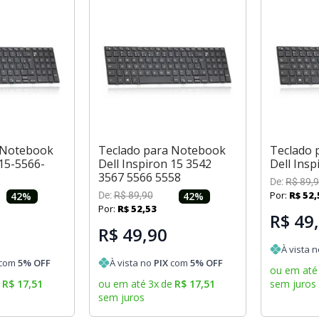
 Notebook
Teclado para Notebook
Teclado 
 15-5566-
Dell Inspiron 15 3542
Dell Insp
3567 5566 5558
De:
R$
89
,
9
Por:
R$
52
,
42
%
De:
R$
89
,
90
42
%
Por:
R$
52
,
53
R$ 49
R$ 49,90
À vista 
com
5
% OFF
À vista no
PIX
com
5
% OFF
ou em até
e
R$
17
,
51
ou em até
3
x
de
R$
17
,
51
sem juros
sem juros