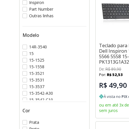
Inspiron
Part Number
Outras linhas
Modelo
Teclado para
14R-3540
Dell Inspiron
15
5566 5558 15
15-1525
PK1313G1A3
15-1558
De:
R$
89
,
90
15-3521
Por:
R$
52
,
53
15-3531
R$ 49,90
15-3537
15-3542-A30
À vista no
PIX
15-3542-C10
ou em até
3
x
d
15-3542-D10
Cor
sem juros
Prata
Preto