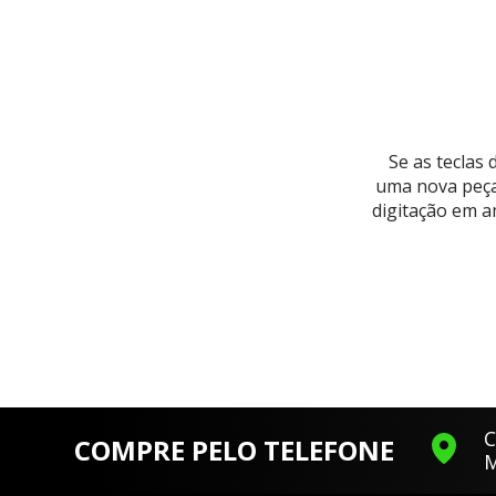
Se as teclas
uma nova peça 
digitação em a
C
COMPRE PELO TELEFONE
M