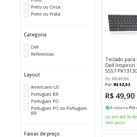
Preto ou Cinza
Preto ou Prata
Categoria
Dell
Referencias
Teclado para
Dell Inspiron
5557 PK1313
Layout
De:
R$
89
,
90
Por:
R$
52
,
53
Americano US
R$ 49,90
Portugues BR
Portugues PO
À vista no
PIX
Portugues PO ou Portugues
BR
ou em até
3
x
d
sem juros
Faixas de preço