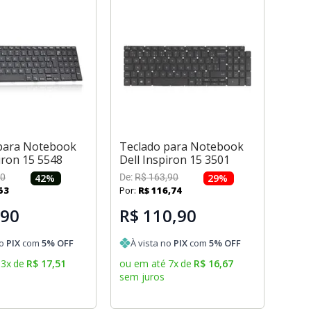
para Notebook
Teclado para Notebook
iron 15 5548
Dell Inspiron 15 3501
0
42
%
De:
R$
163
,
90
29
%
53
Por:
R$
116
,
74
,90
R$ 110,90
no
PIX
com
5
% OFF
À vista no
PIX
com
5
% OFF
3
x
de
R$
17
,
51
ou em até
7
x
de
R$
16
,
67
sem juros