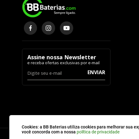
Assine nossa Newsletter
ENVIAR
Cookies: a BB Baterias utiliza cookies para melhorar sua ex
você concorda com a nossa
política de privacidade
2026 © BBBaterias® é marca registrada de BB BATERIAS SOLUCOES EM ENERG
CNPJ: 44.504.839/0001-32 | BBBaterias.com.br. Todos os direitos reservados.