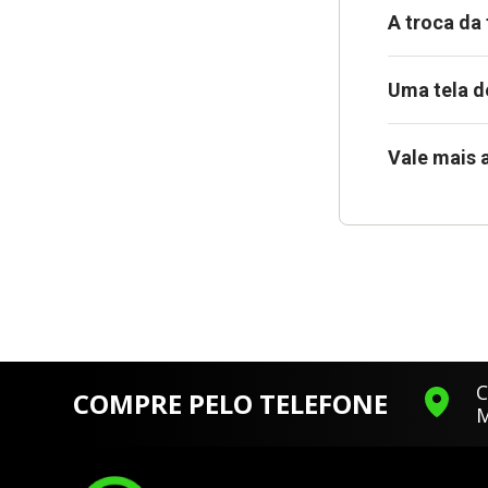
A troca da
Uma tela d
Vale mais 
C
COMPRE PELO TELEFONE
M