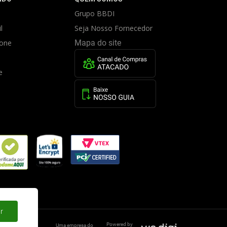
Grupo BBDI
l
Seja Nosso Fornecedor
fone
Mapa do site
e
r
Powered by
Uma empresa do