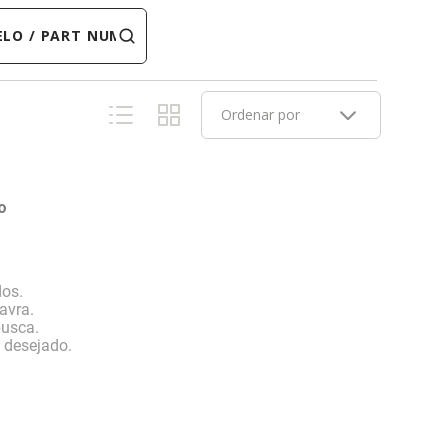
 PART NUMBER
Ordenar por
o
dos.
avra.
busca.
o desejado.