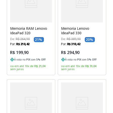
Sony Vaio
Sony Vaio
Caddy para SSD
Toshiba
Toshiba
Tela para Iphone
Memoria RAM Lenovo
Memoria Lenovo
IdeaPad 320
IdeaPad 330
De:
R$
264
,
90
21
%
De:
R$
389
,
90
20
%
Por:
R$
210
,
42
Por:
R$
310
,
42
R$ 199,90
R$ 294,90
À vista no
PIX
com
5
% OFF
À vista no
PIX
com
5
% OFF
ou em até
10
x
de
R$
21
,
04
ou em até
10
x
de
R$
31
,
04
sem juros
sem juros