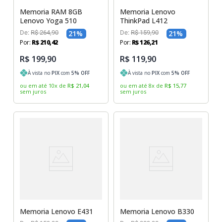
Memoria RAM 8GB
Memoria Lenovo
Lenovo Yoga 510
ThinkPad L412
De:
R$
264
,
90
21
%
De:
R$
159
,
90
21
%
Por:
R$
210
,
42
Por:
R$
126
,
21
R$ 199,90
R$ 119,90
À vista no
PIX
com
5
% OFF
À vista no
PIX
com
5
% OFF
ou em até
10
x
de
R$
21
,
04
ou em até
8
x
de
R$
15
,
77
sem juros
sem juros
Memoria Lenovo E431
Memoria Lenovo B330