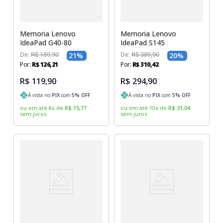
Memoria Lenovo
Memoria Lenovo
IdeaPad G40-80
IdeaPad S145
De:
R$
159
,
90
21
%
De:
R$
389
,
90
20
%
Por:
R$
126
,
21
Por:
R$
310
,
42
R$ 119,90
R$ 294,90
À vista no
PIX
com
5
% OFF
À vista no
PIX
com
5
% OFF
ou em até
8
x
de
R$
15
,
77
ou em até
10
x
de
R$
31
,
04
sem juros
sem juros