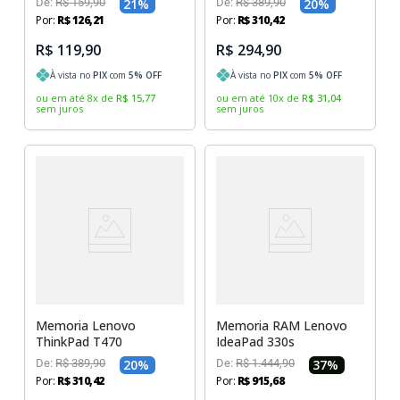
De:
R$
159
,
90
21
%
De:
R$
389
,
90
20
%
Por:
R$
126
,
21
Por:
R$
310
,
42
R$ 119,90
R$ 294,90
À vista no
PIX
com
5
% OFF
À vista no
PIX
com
5
% OFF
ou em até
8
x
de
R$
15
,
77
ou em até
10
x
de
R$
31
,
04
sem juros
sem juros
Memoria Lenovo
Memoria RAM Lenovo
ThinkPad T470
IdeaPad 330s
De:
R$
389
,
90
20
%
De:
R$
1
.
444
,
90
37
%
Por:
R$
310
,
42
Por:
R$
915
,
68