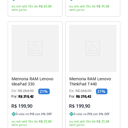
ou em até
10
x
de
R$
61
,
04
ou em até
10
x
de
R$
91
,
56
sem juros
sem juros
Memoria RAM Lenovo
Memoria RAM Lenovo
IdeaPad 330
ThinkPad T440
De:
R$
264
,
90
21
%
De:
R$
264
,
90
21
%
Por:
R$
210
,
42
Por:
R$
210
,
42
R$ 199,90
R$ 199,90
À vista no
PIX
com
5
% OFF
À vista no
PIX
com
5
% OFF
ou em até
10
x
de
R$
21
,
04
ou em até
10
x
de
R$
21
,
04
sem juros
sem juros