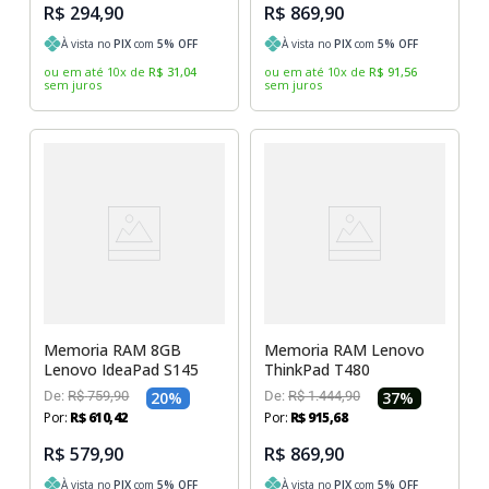
R$ 294,90
R$ 869,90
À vista no
PIX
com
5
% OFF
À vista no
PIX
com
5
% OFF
ou em até
10
x
de
R$
31
,
04
ou em até
10
x
de
R$
91
,
56
sem juros
sem juros
Memoria RAM 8GB
Memoria RAM Lenovo
Lenovo IdeaPad S145
ThinkPad T480
De:
R$
759
,
90
20
%
De:
R$
1
.
444
,
90
37
%
Por:
R$
610
,
42
Por:
R$
915
,
68
R$ 579,90
R$ 869,90
À vista no
PIX
com
5
% OFF
À vista no
PIX
com
5
% OFF