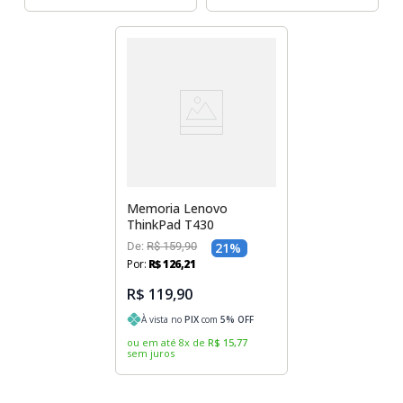
Memoria Lenovo
ThinkPad T430
De:
R$
159
,
90
21
%
Por:
R$
126
,
21
R$ 119,90
À vista no
PIX
com
5
% OFF
ou em até
8
x
de
R$
15
,
77
sem juros