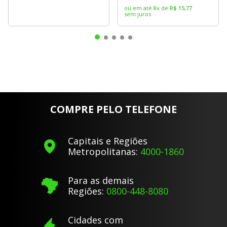
ou em até
8
x
de
R$
15
,
77
sem juros
COMPRE PELO TELEFONE
Capitais e Regiões
Metropolitanas:
4000-1860
Para as demais
Regiões:
0800-448-8080
Cidades com