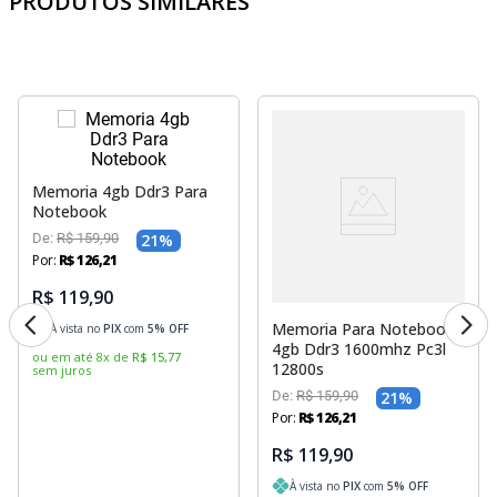
PRODUTOS SIMILARES
Memoria 4gb Ddr3 Para
Notebook
De:
R$
159
,
90
21
%
Por:
R$
126
,
21
R$ 119,90
Memoria Para Notebook
À vista no
PIX
com
5
% OFF
4gb Ddr3 1600mhz Pc3l
ou em até
8
x
de
R$
15
,
77
12800s
sem juros
De:
R$
159
,
90
21
%
Por:
R$
126
,
21
R$ 119,90
À vista no
PIX
com
5
% OFF