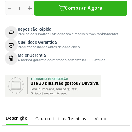
Sony Vaio
Sony Vaio
Caddy para SSD
－
＋
Comprar Agora
Toshiba
Toshiba
Tela para Iphone
Reposição Rápida
Precisa de suporte? Fale conosco e resolveremos rapidamente!
Qualidade Garantida
Produtos testados antes de cada envio.
Maior Garantia
A melhor garantia do mercado somente na BB Baterias.
Descrição
Características Técnicas
Vídeo