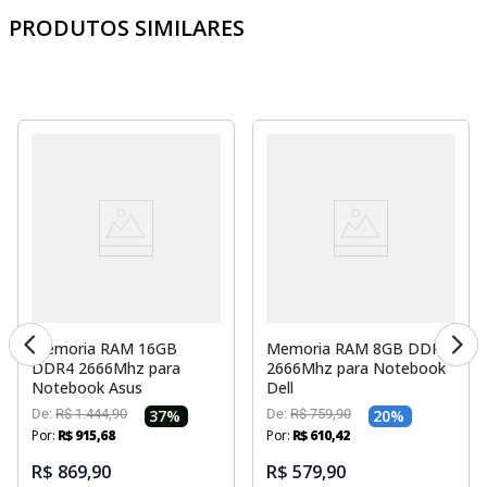
PRODUTOS SIMILARES
Memoria RAM 16GB
Memoria RAM 8GB DDR4
DDR4 2666Mhz para
2666Mhz para Notebook
Notebook Asus
Dell
De:
R$
1
.
444
,
90
37
%
De:
R$
759
,
90
20
%
Por:
R$
915
,
68
Por:
R$
610
,
42
R$ 869,90
R$ 579,90