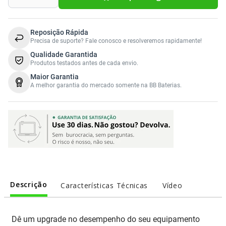
Sony Vaio
Sony Vaio
Caddy para SSD
Toshiba
Toshiba
Reposição Rápida
Precisa de suporte? Fale conosco e resolveremos rapidamente!
Tela para Iphone
Qualidade Garantida
Produtos testados antes de cada envio.
Maior Garantia
A melhor garantia do mercado somente na BB Baterias.
Descrição
Características Técnicas
Vídeo
Dê um upgrade no desempenho do seu equipamento