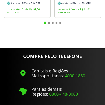
À vista no
PIX
com
5
% OFF
À vista no
PIX
com
5
% OFF
ou em até
10
x
de
R$
91
,
56
ou em até
10
x
de
R$
61
,
04
sem juros
sem juros
COMPRE PELO TELEFONE
Capitais e Regiões
Metropolitanas:
4000-1860
Para as demais
Regiões:
0800-448-8080