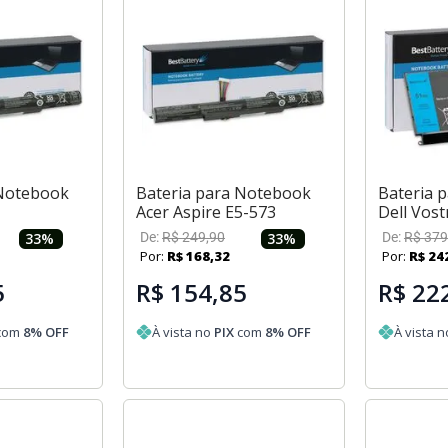
 Notebook
Bateria para Notebook
Bateria 
Acer Aspire E5-573
Dell Vost
33
%
De:
R$
249
,
90
33
%
De:
R$
379
Por:
R$
168
,
32
Por:
R$
24
5
R$ 154,85
R$ 22
com
8
% OFF
À vista no
PIX
com
8
% OFF
À vista 