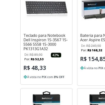
Teclado para Notebook
Bateria para
Dell Inspiron 15-3567 15-
Acer Aspire 
5566 5558 15-3000
De:
R$
249
,
90
PK1313G1A32
Por:
R$
168
,
32
De:
R$
89
,
90
42
%
R$ 154,8
Por:
R$
52
,
53
R$ 48,33
À vista no
PIX
À vista no
PIX
com
8
% OFF