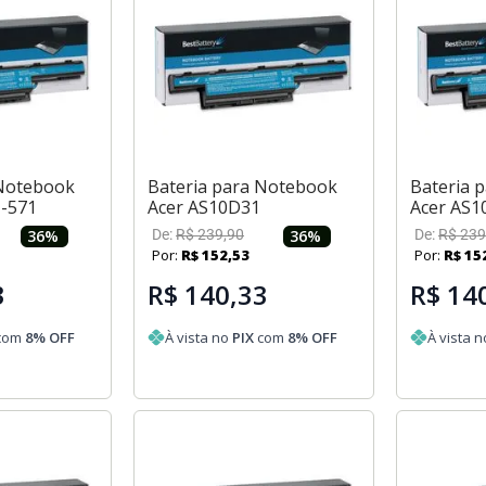
 Notebook
Bateria para Notebook
Bateria 
1-571
Acer AS10D31
Acer AS1
36
%
De:
R$
239
,
90
36
%
De:
R$
239
Por:
R$
152
,
53
Por:
R$
15
3
R$ 140,33
R$ 14
com
8
% OFF
À vista no
PIX
com
8
% OFF
À vista 