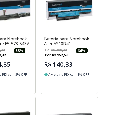
para Notebook
Bateria para Notebook
ire E5-573-54ZV
Acer AS10D41
,
90
33
%
De:
R$
239
,
90
36
%
8
,
32
Por:
R$
152
,
53
4,85
R$ 140,33
no
PIX
com
8
% OFF
À vista no
PIX
com
8
% OFF