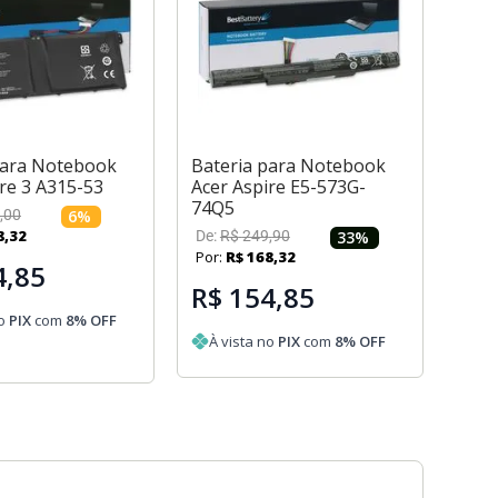
para Notebook
Bateria para Notebook
re 3 A315-53
Acer Aspire E5-573G-
74Q5
,
00
6
%
8
,
32
De:
R$
249
,
90
33
%
Por:
R$
168
,
32
4,85
R$ 154,85
no
PIX
com
8
% OFF
À vista no
PIX
com
8
% OFF