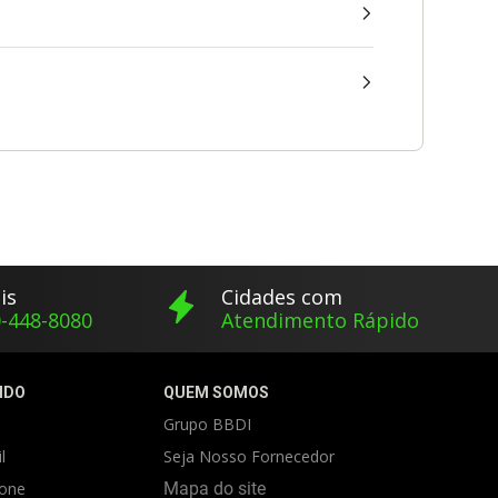
is
Cidades com
-448-8080
Atendimento Rápido
IDO
QUEM SOMOS
Grupo BBDI
l
Seja Nosso Fornecedor
fone
Mapa do site