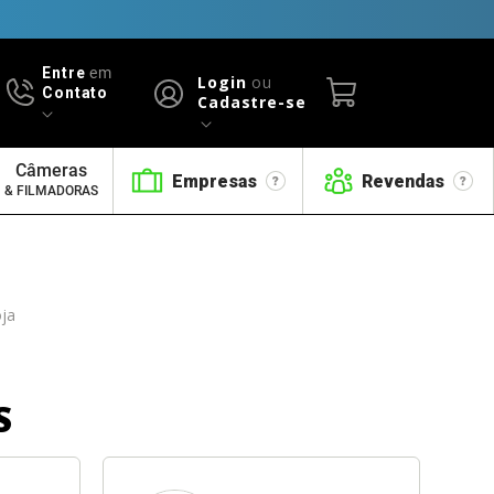
Entre
em
Login
ou
Contato
Cadastre-se
Câmeras
Empresas
Revendas
& FILMADORAS
oja
S