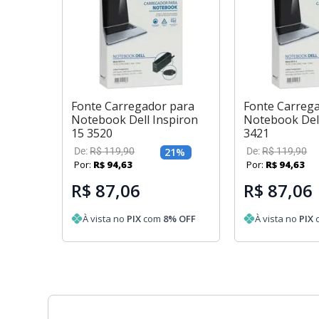
Fonte Carregador para
Fonte Carreg
Notebook Dell Inspiron
Notebook Dell
15 3520
3421
De:
R$
119
,
90
21
%
De:
R$
119
,
90
Por:
R$
94
,
63
Por:
R$
94
,
63
R$ 87,06
R$ 87,06
À vista no
PIX
com
8
% OFF
À vista no
PIX