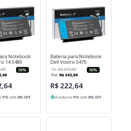
para Notebook
Bateria para Notebook
ro 14 5480
Dell Vostro 5470
,
90
36
%
De:
R$
379
,
90
36
%
2
,
00
Por:
R$
242
,
00
2,64
R$ 222,64
no
PIX
com
8
% OFF
À vista no
PIX
com
8
% OFF