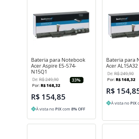
Bateria para Notebook
Bateria para
Acer Aspire E5-574-
Acer AL15A32
N15Q1
De:
R$
249
,
90
Por:
R$
168
,
32
De:
R$
249
,
90
33
%
Por:
R$
168
,
32
R$ 154,8
R$ 154,85
À vista no
PIX
À vista no
PIX
com
8
% OFF