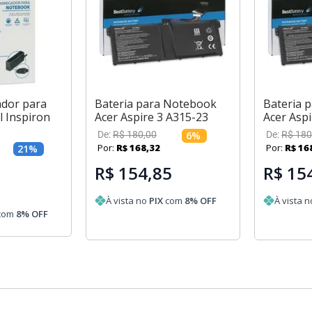
ador para
Bateria para Notebook
Bateria 
 Inspiron
Acer Aspire 3 A315-23
Acer Aspi
De:
R$
180
,
00
6
%
De:
R$
180
Por:
R$
168
,
32
Por:
R$
16
21
%
R$ 154,85
R$ 15
À vista no
PIX
com
8
% OFF
À vista 
com
8
% OFF