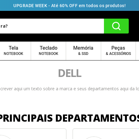
UPGRADE WEEK - Até 60% OFF em todos os produtos!
Tela
Teclado
Memória
Peças
NOTEBOOK
NOTEBOOK
& SSD
& ACESSÓRIOS
crever aqui um texto sobre a marca e seus departamentos aqui da l
PRINCIPAIS DEPARTAMENTO