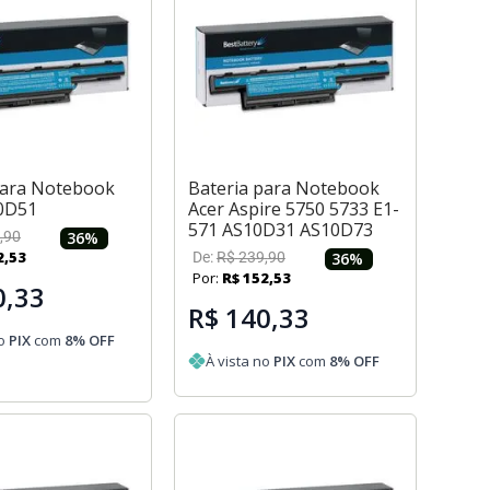
para Notebook
Bateria para Notebook
0D51
Acer Aspire 5750 5733 E1-
571 AS10D31 AS10D73
,
90
36
%
2
,
53
De:
R$
239
,
90
36
%
Por:
R$
152
,
53
0,33
R$ 140,33
no
PIX
com
8
% OFF
À vista no
PIX
com
8
% OFF