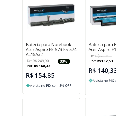
Bateria para Notebook
Bateria para
Acer Aspire E5-573 E5-574
Acer Aspire E
AL15A32
De:
R$
239
,
90
Por:
R$
152
,
53
De:
R$
249
,
90
33
%
Por:
R$
168
,
32
R$ 140,3
R$ 154,85
À vista no
PIX
À vista no
PIX
com
8
% OFF