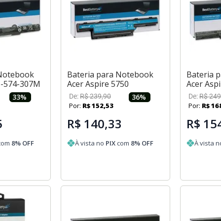
 Notebook
Bateria para Notebook
Bateria 
E5-574-307M
Acer Aspire 5750
Acer Asp
33
%
De:
R$
239
,
90
36
%
De:
R$
249
Por:
R$
152
,
53
Por:
R$
16
5
R$ 140,33
R$ 15
com
8
% OFF
À vista no
PIX
com
8
% OFF
À vista 