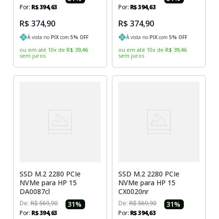
Por:
R$
394
,
63
Por:
R$
394
,
63
R$ 374,90
R$ 374,90
À vista no
PIX
com
5
% OFF
À vista no
PIX
com
5
% OFF
ou em até
10
x
de
R$
39
,
46
ou em até
10
x
de
R$
39
,
46
sem juros
sem juros
SSD M.2 2280 PCIe
SSD M.2 2280 PCIe
NVMe para HP 15
NVMe para HP 15
DA0087cl
CX0020nr
De:
R$
569
,
90
31
%
De:
R$
569
,
90
31
%
Por:
R$
394
,
63
Por:
R$
394
,
63