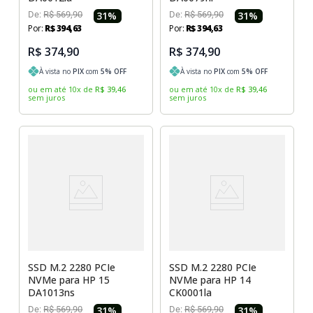
De:
R$
569
,
90
31
%
De:
R$
569
,
90
31
%
Por:
R$
394
,
63
Por:
R$
394
,
63
R$ 374,90
R$ 374,90
À vista no
PIX
com
5
% OFF
À vista no
PIX
com
5
% OFF
ou em até
10
x
de
R$
39
,
46
ou em até
10
x
de
R$
39
,
46
sem juros
sem juros
SSD M.2 2280 PCIe
SSD M.2 2280 PCIe
NVMe para HP 15
NVMe para HP 14
DA1013ns
CK0001la
De:
R$
569
,
90
31
%
De:
R$
569
,
90
31
%