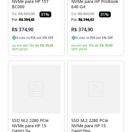
NVMe para HP 15T
NVMe para HP ProBook
BC000
640-G4
De:
R$
569
,
90
31
%
De:
R$
569
,
90
31
%
Por:
R$
394
,
63
Por:
R$
394
,
63
R$ 374,90
R$ 374,90
À vista no
PIX
com
5
% OFF
À vista no
PIX
com
5
% OFF
ou em até
10
x
de
R$
39
,
46
ou em até
10
x
de
R$
39
,
46
sem juros
sem juros
SSD M.2 2280 PCIe
SSD M.2 2280 PCIe
NVMe para HP 15
NVMe para HP 15
DA0012la
DA0079nr