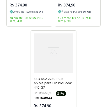
R$ 374,90
R$ 374,90
À vista no
PIX
com
5
% OFF
À vista no
PIX
com
5
% OFF
ou em até
10
x
de
R$
39
,
46
ou em até
10
x
de
R$
39
,
46
sem juros
sem juros
SSD M.2 2280 PCIe
NVMe para HP ProBook
440-G7
De:
R$
569
,
90
31
%
Por:
R$
394
,
63
R$ 374,90