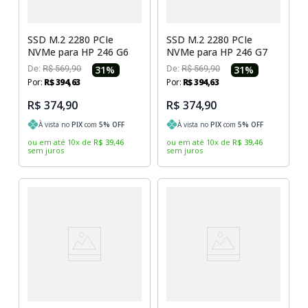
SSD M.2 2280 PCIe
SSD M.2 2280 PCIe
NVMe para HP 246 G6
NVMe para HP 246 G7
De:
R$
569
,
90
31
%
De:
R$
569
,
90
31
%
Por:
R$
394
,
63
Por:
R$
394
,
63
R$ 374,90
R$ 374,90
À vista no
PIX
com
5
% OFF
À vista no
PIX
com
5
% OFF
ou em até
10
x
de
R$
39
,
46
ou em até
10
x
de
R$
39
,
46
sem juros
sem juros