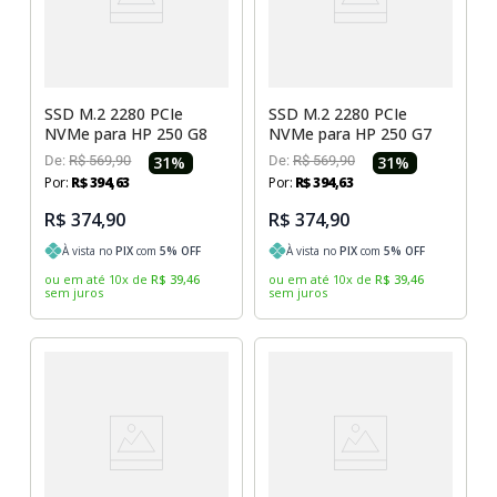
Sony Vaio
Sony Vaio
Caddy para SSD
Toshiba
Toshiba
Tela para Iphone
SSD M.2 2280 PCIe
SSD M.2 2280 PCIe
NVMe para HP 250 G8
NVMe para HP 250 G7
De:
R$
569
,
90
31
%
De:
R$
569
,
90
31
%
Por:
R$
394
,
63
Por:
R$
394
,
63
R$ 374,90
R$ 374,90
À vista no
PIX
com
5
% OFF
À vista no
PIX
com
5
% OFF
ou em até
10
x
de
R$
39
,
46
ou em até
10
x
de
R$
39
,
46
sem juros
sem juros