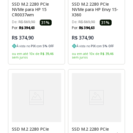
SSD M.2 2280 PCIe
SSD M.2 2280 PCIe
NVMe para HP 15
NVMe para HP Envy 15-
CR0037wm
X360
De:
R$
569
,
90
31
%
De:
R$
569
,
90
31
%
Por:
R$
394
,
63
Por:
R$
394
,
63
R$ 374,90
R$ 374,90
À vista no
PIX
com
5
% OFF
À vista no
PIX
com
5
% OFF
ou em até
10
x
de
R$
39
,
46
ou em até
10
x
de
R$
39
,
46
sem juros
sem juros
SSD M.2 2280 PCIe
SSD M.2 2280 PCIe