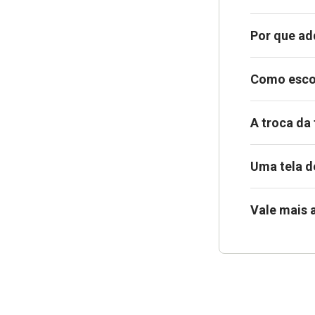
Por que ad
Como escol
A troca da
Uma tela d
Vale mais 