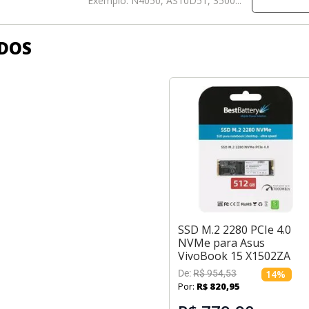
Exemplo: N4050, AS10D51, 3500...
DOS
SSD M.2 2280 PCIe 4.0
NVMe para Asus
VivoBook 15 X1502ZA
De:
R$
954
,
53
14
%
Por:
R$
820
,
95