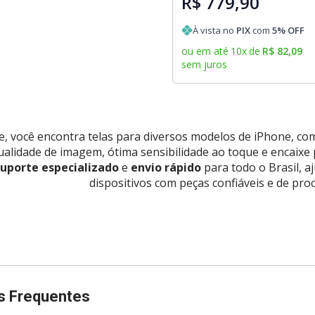
R$ 779,90
À vista no
PIX
com
5
% OFF
ou em até
10
x
de
R$
82
,
09
sem juros
e, você encontra telas para diversos modelos de iPhone, c
ualidade de imagem, ótima sensibilidade ao toque e encaixe 
uporte especializado
e
envio rápido
para todo o Brasil, a
dispositivos com peças confiáveis e de pro
s Frequentes