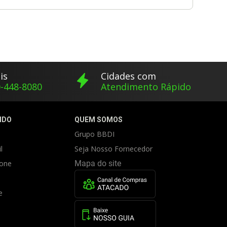
is
Cidades com
-448-8080
Atendimento Rápido
IDO
QUEM SOMOS
Grupo BBDI
l
Seja Nosso Fornecedor
fone
Mapa do site
e