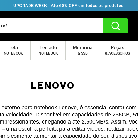
UPGRADE WEEK - Até 60% OFF em todos os produtos!
Tela
Teclado
Memória
Peças
NOTEBOOK
NOTEBOOK
& SSD
& ACESSÓRIOS
LENOVO
externo para notebook Lenovo, é essencial contar com
ta velocidade. Disponível em capacidades de 256GB, 
 impressionantes, chegando a até 2.500MB/s. Assim, você
– uma escolha perfeita para editar vídeos, realizar ba
implesmente aumentar a capacidade do seu dispositivo 