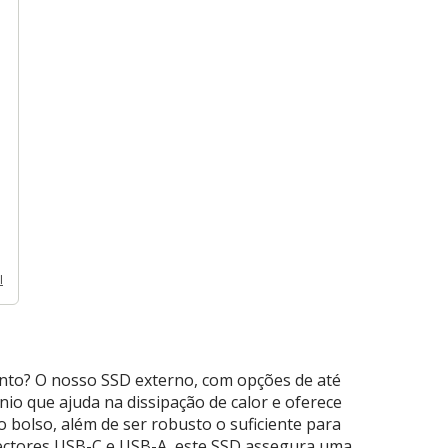
l
nto? O nosso SSD externo, com opções de até
io que ajuda na dissipação de calor e oferece
o bolso, além de ser robusto o suficiente para
nectores USB-C e USB-A, este SSD assegura uma