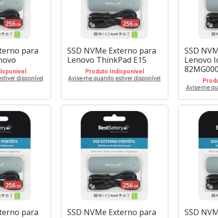
terno para
SSD NVMe Externo para
SSD NVM
novo
Lenovo ThinkPad E15
Lenovo I
82MG00
isponível
Produto Indisponível
tiver disponível
Avise-me quando estiver disponível
Produ
Avise-me qu
terno para
SSD NVMe Externo para
SSD NVM