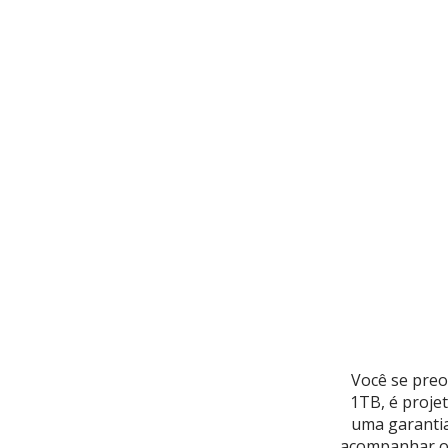
Você se preo
1TB, é proje
uma garantia
acompanhar o 