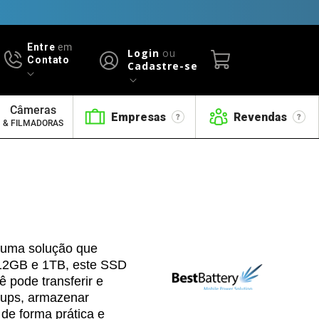
Entre
em
Login
ou
Contato
Cadastre-se
Câmeras
Empresas
Revendas
& FILMADORAS
 uma solução que
512GB e 1TB, este SSD
 pode transferir e
ckups, armazenar
de forma prática e