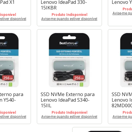
Pad X1
Lenovo IdeaPad 330-
Lenovo Y
15IKBR
Produ
Avise-me qu
isponível
Produto Indisponível
tiver disponível
Avise-me quando estiver disponível
terno para
SSD NVMe Externo para
SSD NVM
n Y540-
Lenovo IdeaPad S340-
Lenovo I
15IIL
82MD00
isponível
Produto Indisponível
Produ
tiver disponível
Avise-me quando estiver disponível
Avise-me qu