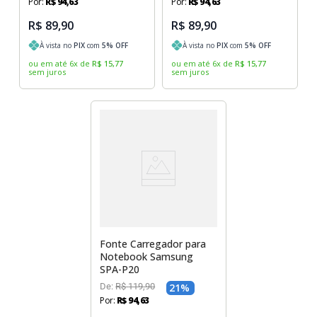
Por:
R$
94
,
63
Por:
R$
94
,
63
R$ 89,90
R$ 89,90
À vista no
PIX
com
5
% OFF
À vista no
PIX
com
5
% OFF
ou em até
6
x
de
R$
15
,
77
ou em até
6
x
de
R$
15
,
77
sem juros
sem juros
Fonte Carregador para
Notebook Samsung
SPA-P20
De:
R$
119
,
90
21
%
Por:
R$
94
,
63