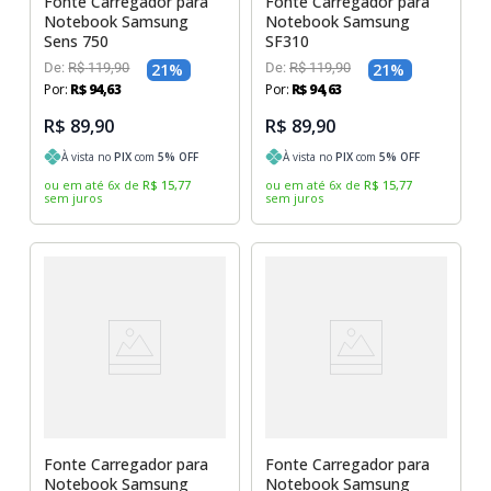
Fonte Carregador para
Fonte Carregador para
Notebook Samsung
Notebook Samsung
Sens 750
SF310
De:
R$
119
,
90
21
%
De:
R$
119
,
90
21
%
Por:
R$
94
,
63
Por:
R$
94
,
63
R$ 89,90
R$ 89,90
À vista no
PIX
com
5
% OFF
À vista no
PIX
com
5
% OFF
ou em até
6
x
de
R$
15
,
77
ou em até
6
x
de
R$
15
,
77
sem juros
sem juros
Fonte Carregador para
Fonte Carregador para
Notebook Samsung
Notebook Samsung