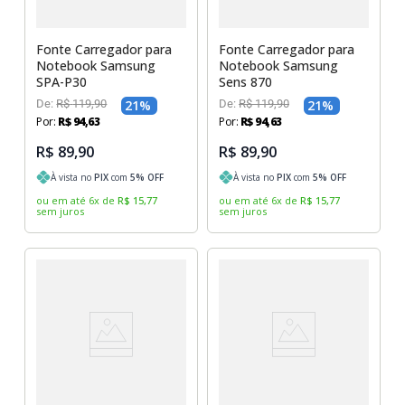
Fonte Carregador para
Fonte Carregador para
Notebook Samsung
Notebook Samsung
SPA-P30
Sens 870
De:
R$
119
,
90
21
%
De:
R$
119
,
90
21
%
Por:
R$
94
,
63
Por:
R$
94
,
63
R$ 89,90
R$ 89,90
À vista no
PIX
com
5
% OFF
À vista no
PIX
com
5
% OFF
ou em até
6
x
de
R$
15
,
77
ou em até
6
x
de
R$
15
,
77
sem juros
sem juros