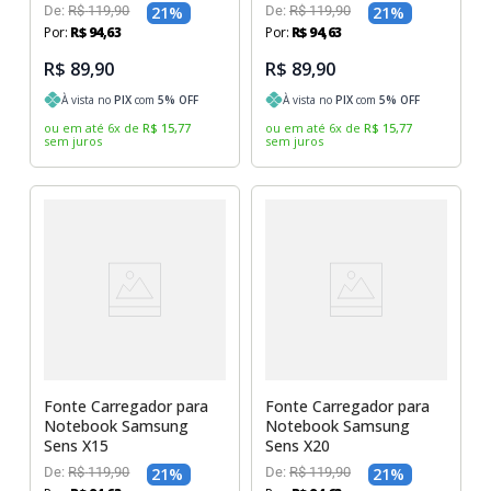
De:
R$
119
,
90
21
%
De:
R$
119
,
90
21
%
Por:
R$
94
,
63
Por:
R$
94
,
63
R$ 89,90
R$ 89,90
À vista no
PIX
com
5
% OFF
À vista no
PIX
com
5
% OFF
ou em até
6
x
de
R$
15
,
77
ou em até
6
x
de
R$
15
,
77
sem juros
sem juros
Fonte Carregador para
Fonte Carregador para
Notebook Samsung
Notebook Samsung
Sens X15
Sens X20
De:
R$
119
,
90
21
%
De:
R$
119
,
90
21
%