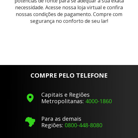
potências de fonte para se adequar à sua exata
necessidade. Acesse nossa loja virtual e confira
nossas condições de pagamento. Compre com
segurança no conforto de seu lar!
COMPRE PELO TELEFONE
Capitais e Regiões
Metropolitanas:
4000-1860
Para as demais
Regiões:
0800-448-8080