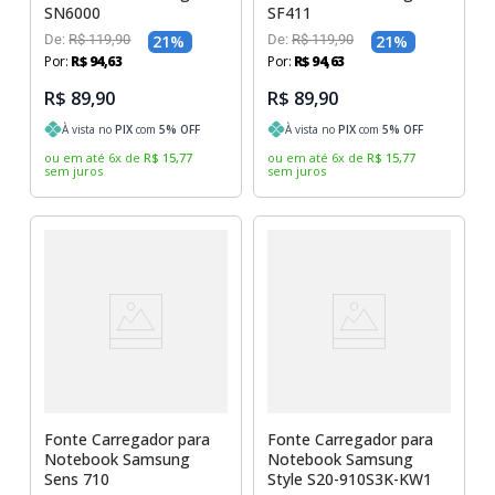
SN6000
SF411
De:
R$
119
,
90
21
%
De:
R$
119
,
90
21
%
Por:
R$
94
,
63
Por:
R$
94
,
63
R$ 89,90
R$ 89,90
À vista no
PIX
com
5
% OFF
À vista no
PIX
com
5
% OFF
ou em até
6
x
de
R$
15
,
77
ou em até
6
x
de
R$
15
,
77
sem juros
sem juros
Fonte Carregador para
Fonte Carregador para
Notebook Samsung
Notebook Samsung
Sens 710
Style S20-910S3K-KW1