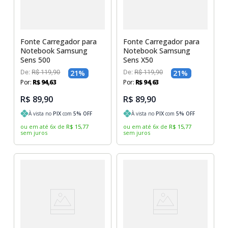
Sony Vaio
Sony Vaio
Caddy para SSD
Toshiba
Toshiba
Fonte Carregador para
Fonte Carregador para
Tela para Iphone
Notebook Samsung
Notebook Samsung
Sens 500
Sens X50
De:
R$
119
,
90
21
%
De:
R$
119
,
90
21
%
Por:
R$
94
,
63
Por:
R$
94
,
63
R$ 89,90
R$ 89,90
À vista no
PIX
com
5
% OFF
À vista no
PIX
com
5
% OFF
ou em até
6
x
de
R$
15
,
77
ou em até
6
x
de
R$
15
,
77
sem juros
sem juros