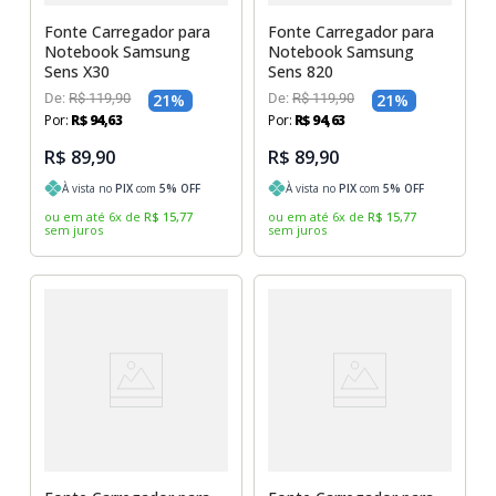
Fonte Carregador para
Fonte Carregador para
Notebook Samsung
Notebook Samsung
Sens X30
Sens 820
De:
R$
119
,
90
21
%
De:
R$
119
,
90
21
%
Por:
R$
94
,
63
Por:
R$
94
,
63
R$ 89,90
R$ 89,90
À vista no
PIX
com
5
% OFF
À vista no
PIX
com
5
% OFF
ou em até
6
x
de
R$
15
,
77
ou em até
6
x
de
R$
15
,
77
sem juros
sem juros