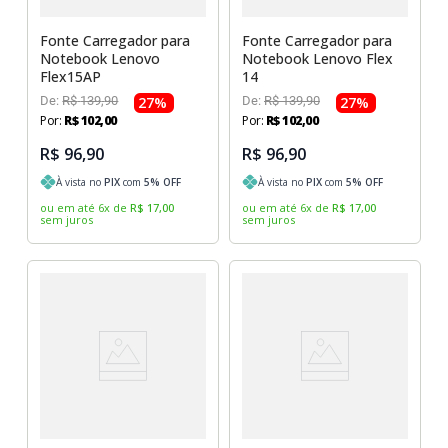
Fonte Carregador para
Fonte Carregador para
Notebook Lenovo
Notebook Lenovo Flex
Flex15AP
14
De:
R$
139
,
90
27
%
De:
R$
139
,
90
27
%
Por:
R$
102
,
00
Por:
R$
102
,
00
R$ 96,90
R$ 96,90
À vista no
PIX
com
5
% OFF
À vista no
PIX
com
5
% OFF
ou em até
6
x
de
R$
17
,
00
ou em até
6
x
de
R$
17
,
00
sem juros
sem juros