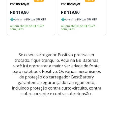
Por:
R$
126
,
21
Por:
R$
126
,
21
R$ 119,90
R$ 119,90
À vista no
PIX
com
5
% OFF
À vista no
PIX
com
5
% OFF
ou em até
8
x
de
R$
15
,
77
ou em até
8
x
de
R$
15
,
77
sem juros
sem juros
Se o seu carregador Positivo precisa ser
trocado, fique tranquilo. Aqui na BB Baterias
você irá encontrar a maior variedade de fonte
para notebook Positivo. Os vários mecanismos
de proteção do carregador BestBattery
garantem a segurança do carregamento,
incluindo proteção contra curto-circuito, contra
sobrecorrente e contra sobretensão.