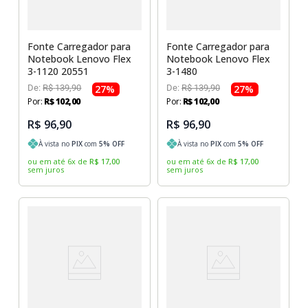
Sony Vaio
Sony Vaio
Caddy para SSD
Toshiba
Toshiba
Fonte Carregador para
Fonte Carregador para
Notebook Lenovo Flex
Notebook Lenovo Flex
Tela para Iphone
3-1120 20551
3-1480
De:
R$
139
,
90
27
%
De:
R$
139
,
90
27
%
Por:
R$
102
,
00
Por:
R$
102
,
00
R$ 96,90
R$ 96,90
À vista no
PIX
com
5
% OFF
À vista no
PIX
com
5
% OFF
ou em até
6
x
de
R$
17
,
00
ou em até
6
x
de
R$
17
,
00
sem juros
sem juros