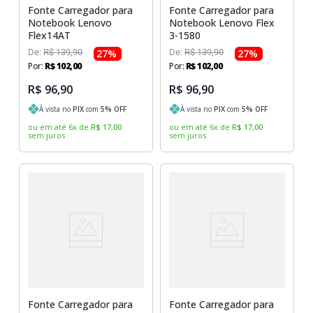
Fonte Carregador para
Fonte Carregador para
Notebook Lenovo
Notebook Lenovo Flex
Flex14AT
3-1580
De:
R$
139
,
90
27
%
De:
R$
139
,
90
27
%
Por:
R$
102
,
00
Por:
R$
102
,
00
R$ 96,90
R$ 96,90
À vista no
PIX
com
5
% OFF
À vista no
PIX
com
5
% OFF
ou em até
6
x
de
R$
17
,
00
ou em até
6
x
de
R$
17
,
00
sem juros
sem juros
Fonte Carregador para
Fonte Carregador para