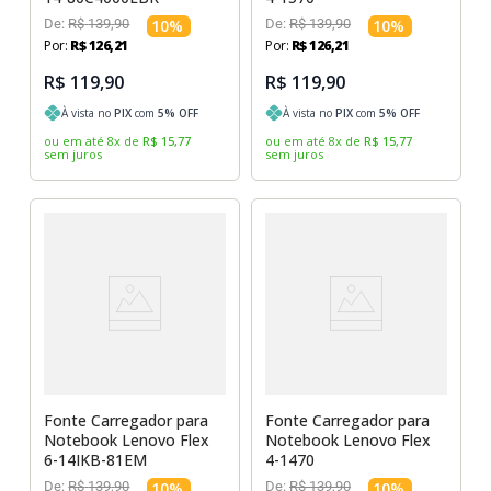
De:
R$
139
,
90
10
%
De:
R$
139
,
90
10
%
Por:
R$
126
,
21
Por:
R$
126
,
21
R$ 119,90
R$ 119,90
À vista no
PIX
com
5
% OFF
À vista no
PIX
com
5
% OFF
ou em até
8
x
de
R$
15
,
77
ou em até
8
x
de
R$
15
,
77
sem juros
sem juros
Fonte Carregador para
Fonte Carregador para
Notebook Lenovo Flex
Notebook Lenovo Flex
6-14IKB-81EM
4-1470
De:
R$
139
,
90
10
%
De:
R$
139
,
90
10
%