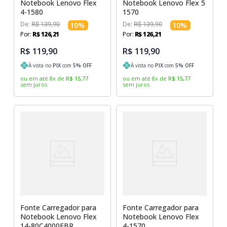
Notebook Lenovo Flex
Notebook Lenovo Flex 5
4-1580
1570
De:
R$
139
,
90
10
%
De:
R$
139
,
90
10
%
Por:
R$
126
,
21
Por:
R$
126
,
21
R$ 119,90
R$ 119,90
À vista no
PIX
com
5
% OFF
À vista no
PIX
com
5
% OFF
ou em até
8
x
de
R$
15
,
77
ou em até
8
x
de
R$
15
,
77
sem juros
sem juros
Fonte Carregador para
Fonte Carregador para
Notebook Lenovo Flex
Notebook Lenovo Flex
14-80C4000EBR
4-1570