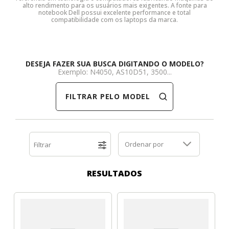
alto rendimento para os usuários mais exigentes. A fonte para
notebook Dell possui excelente performance e total
Dell
HP
Positivo
Samsung
Samsung
SSD M.2 SATA
Cooler Interno
compatibilidade com os laptops da marca.
HP
Itautec
Samsung
Sony Vaio
DDR3
SSD M.2 NVME
Dobradiça Notebook
DESEJA FAZER SUA BUSCA DIGITANDO O MODELO?
Itautec
Lenovo
Toshiba
Toshiba
DDR4
Caddy para SSD
Limpa Telas
Exemplo: N4050, AS10D51, 3500...
FILTRAR PELO MODELO
Lenovo
LG
Part Number
Memória DDR3
LG
Philco
Sony Vaio
Memória DDR4
Ordenar por
Filtrar
Philco
Positivo
Tela para Iphone
SSD SATA
RESULTADOS
Positivo
Samsung
SSD M.2 SATA
Samsung
Semp Toshiba
SSD M.2 NVME