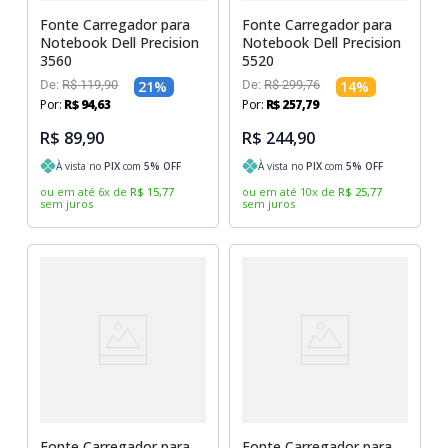
Fonte Carregador para
Fonte Carregador para
Notebook Dell Precision
Notebook Dell Precision
3560
5520
De:
R$
119
,
90
21
%
De:
R$
299
,
76
14
%
Por:
R$
94
,
63
Por:
R$
257
,
79
R$ 89,90
R$ 244,90
À vista no
PIX
com
5
% OFF
À vista no
PIX
com
5
% OFF
ou em até
6
x
de
R$
15
,
77
ou em até
10
x
de
R$
25
,
77
sem juros
sem juros
Fonte Carregador para
Fonte Carregador para