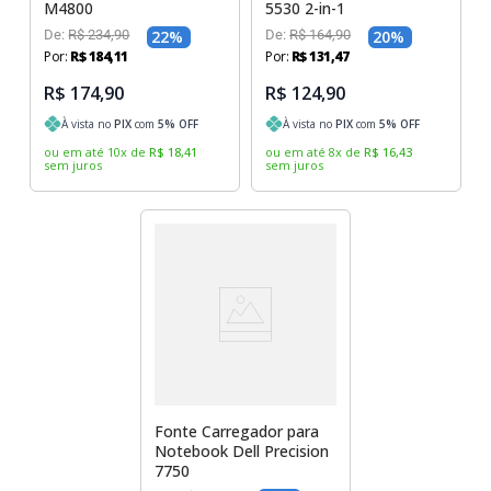
M4800
5530 2-in-1
De:
R$
234
,
90
22
%
De:
R$
164
,
90
20
%
Por:
R$
184
,
11
Por:
R$
131
,
47
R$ 174,90
R$ 124,90
À vista no
PIX
com
5
% OFF
À vista no
PIX
com
5
% OFF
ou em até
10
x
de
R$
18
,
41
ou em até
8
x
de
R$
16
,
43
sem juros
sem juros
Fonte Carregador para
Notebook Dell Precision
7750