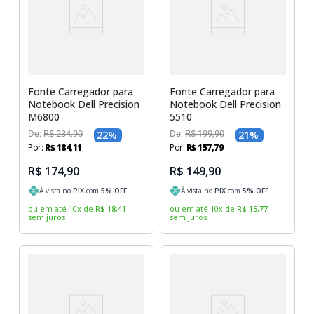
Sony Vaio
Sony Vaio
Caddy para SSD
Toshiba
Toshiba
Tela para Iphone
Fonte Carregador para
Fonte Carregador para
Notebook Dell Precision
Notebook Dell Precision
M6800
5510
De:
R$
234
,
90
22
%
De:
R$
199
,
90
21
%
Por:
R$
184
,
11
Por:
R$
157
,
79
R$ 174,90
R$ 149,90
À vista no
PIX
com
5
% OFF
À vista no
PIX
com
5
% OFF
ou em até
10
x
de
R$
18
,
41
ou em até
10
x
de
R$
15
,
77
sem juros
sem juros