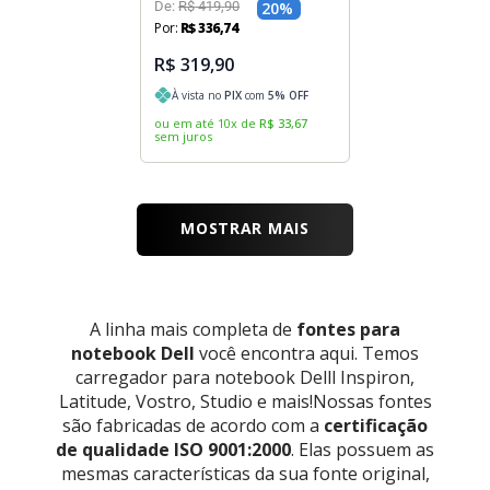
De:
R$
419
,
90
20
%
Por:
R$
336
,
74
R$ 319,90
À vista no
PIX
com
5
% OFF
ou em até
10
x
de
R$
33
,
67
sem juros
MOSTRAR MAIS
A linha mais completa de
fontes para
notebook Dell
você encontra aqui. Temos
carregador para notebook Delll Inspiron,
Latitude, Vostro, Studio e mais!Nossas fontes
são fabricadas de acordo com a
certificação
de qualidade ISO 9001:2000
. Elas possuem as
mesmas características da sua fonte original,