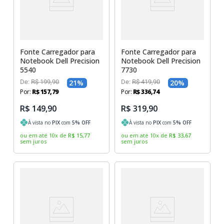
Fonte Carregador para
Fonte Carregador para
Notebook Dell Precision
Notebook Dell Precision
5540
7730
De:
R$
199
,
90
21
%
De:
R$
419
,
90
20
%
Por:
R$
157
,
79
Por:
R$
336
,
74
R$ 149,90
R$ 319,90
À vista no
PIX
com
5
% OFF
À vista no
PIX
com
5
% OFF
ou em até
10
x
de
R$
15
,
77
ou em até
10
x
de
R$
33
,
67
sem juros
sem juros