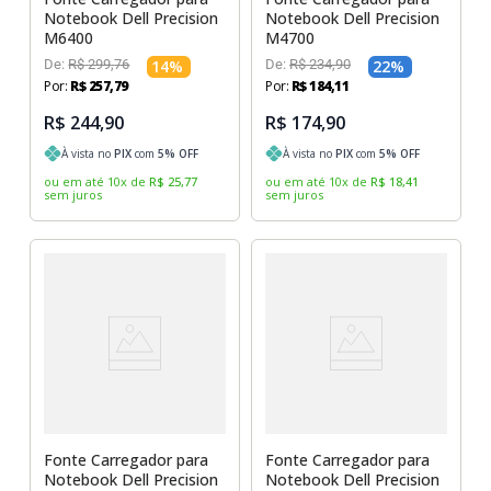
Notebook Dell Precision
Notebook Dell Precision
M6400
M4700
De:
R$
299
,
76
14
%
De:
R$
234
,
90
22
%
Por:
R$
257
,
79
Por:
R$
184
,
11
R$ 244,90
R$ 174,90
À vista no
PIX
com
5
% OFF
À vista no
PIX
com
5
% OFF
ou em até
10
x
de
R$
25
,
77
ou em até
10
x
de
R$
18
,
41
sem juros
sem juros
Fonte Carregador para
Fonte Carregador para
Notebook Dell Precision
Notebook Dell Precision