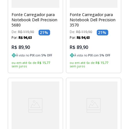
Fonte Carregador para
Fonte Carregador para
Notebook Dell Precision
Notebook Dell Precision
5680
3570
De:
R$
119
,
90
21
%
De:
R$
119
,
90
21
%
Por:
R$
94
,
63
Por:
R$
94
,
63
R$ 89,90
R$ 89,90
À vista no
PIX
com
5
% OFF
À vista no
PIX
com
5
% OFF
ou em até
6
x
de
R$
15
,
77
ou em até
6
x
de
R$
15
,
77
sem juros
sem juros