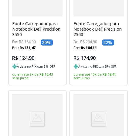
Fonte Carregador para
Fonte Carregador para
Notebook Dell Precision
Notebook Dell Precision
3550
7540
De:
R$
164
,
90
20
%
De:
R$
234
,
90
22
%
Por:
R$
131
,
47
Por:
R$
184
,
11
R$ 124,90
R$ 174,90
À vista no
PIX
com
5
% OFF
À vista no
PIX
com
5
% OFF
ou em até
8
x
de
R$
16
,
43
ou em até
10
x
de
R$
18
,
41
sem juros
sem juros