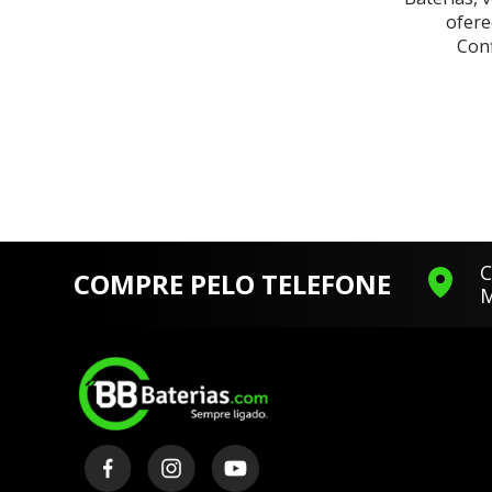
ofere
Conf
C
COMPRE PELO TELEFONE
M