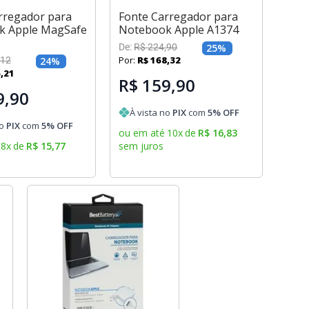
rregador para
Fonte Carregador para
k Apple MagSafe
Notebook Apple A1374
De:
R$
224
,
90
25
%
Por:
R$
168
,
32
12
24
%
6
,
21
R$ 159,90
9,90
À vista no
PIX
com
5
% OFF
no
PIX
com
5
% OFF
ou em até
10
x
de
R$
16
,
83
8
x
de
R$
15
,
77
sem juros