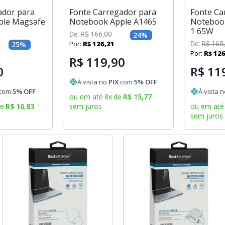
ador para
Fonte Carregador para
Fonte Ca
ple Magsafe
Notebook Apple A1465
Noteboo
1 65W
De:
R$
166
,
00
24
%
Por:
R$
126
,
21
25
%
De:
R$
165
,
Por:
R$
12
R$ 119,90
0
R$ 11
À vista no
PIX
com
5
% OFF
com
5
% OFF
À vista 
ou em até
8
x
de
R$
15
,
77
de
R$
16
,
83
sem juros
ou em até
sem juros