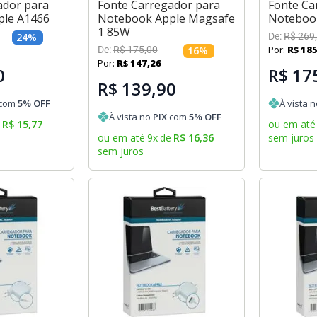
ador para
Fonte Carregador para
Fonte Ca
ple A1466
Notebook Apple Magsafe
Noteboo
1 85W
24
%
De:
R$
269
,
Por:
R$
18
De:
R$
175
,
00
16
%
Por:
R$
147
,
26
0
R$ 17
R$ 139,90
com
5
% OFF
À vista 
À vista no
PIX
com
5
% OFF
e
R$
15
,
77
ou em até
ou em até
9
x
de
R$
16
,
36
sem juros
sem juros