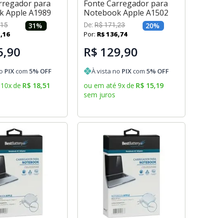
rregador para
Fonte Carregador para
k Apple A1989
Notebook Apple A1502
15
31
%
De:
R$
171
,
23
20
%
5
,
16
Por:
R$
136
,
74
5,90
R$ 129,90
no
PIX
com
5
% OFF
À vista no
PIX
com
5
% OFF
10
x
de
R$
18
,
51
ou em até
9
x
de
R$
15
,
19
sem juros