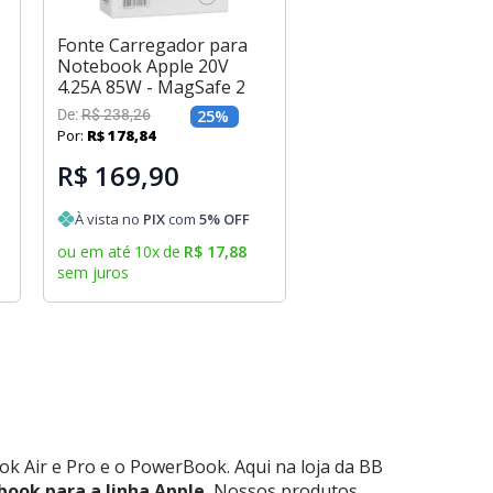
Fonte Carregador para
Notebook Apple 20V
4.25A 85W - MagSafe 2
De:
R$
238
,
26
25
%
Por:
R$
178
,
84
R$ 169,90
À vista no
PIX
com
5
% OFF
ou em até
10
x
de
R$
17
,
88
sem juros
k Air e Pro e o PowerBook. Aqui na loja da BB
ook para a linha Apple.
Nossos produtos