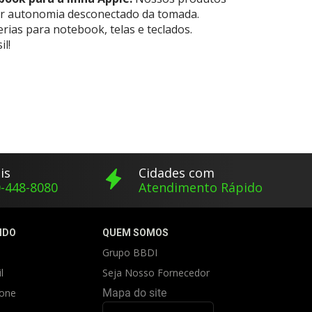
or autonomia desconectado da tomada.
ias para notebook, telas e teclados.
l!
is
Cidades com
-448-8080
Atendimento Rápido
IDO
QUEM SOMOS
Grupo BBDI
l
Seja Nosso Fornecedor
fone
Mapa do site