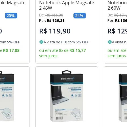
ple Magsafe
Notebook Apple Magsafe
Noteboo
2 45W
2 60W
25
%
De:
R$
166
,
00
24
%
De:
R$
171
,
Por:
R$
126
,
21
Por:
R$
13
0
R$ 119,90
R$ 12
com
5
% OFF
À vista no
PIX
com
5
% OFF
À vista 
de
R$
17
,
88
ou em até
8
x
de
R$
15
,
77
ou em até
sem juros
sem juros