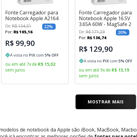
Fonte Carregador para
Fonte Carregador para
Notebook Apple A2164
Notebook Apple 16.5V
3.65A 60W - MagSafe 2
De:
R$
134
,
51
22
%
Por:
R$
105
,
16
De:
R$
171
,
23
20
%
Por:
R$
136
,
74
R$ 99,90
R$ 129,90
À vista no
PIX
com
5
% OFF
À vista no
PIX
com
5
% OFF
ou em até
7
x
de
R$
15
,
02
sem juros
ou em até
9
x
de
R$
15
,
19
sem juros
MOSTRAR MAIS
 modelos de notebook da Apple são iBook, MacBook, Macboo
você irá encontrar as melhores opções de
fontes para noteb