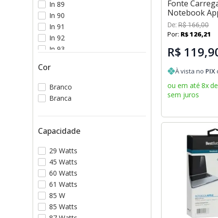
Fonte Carreg
In 89
Notebook Ap
In 90
De:
R$
166
,
00
In 91
Por:
R$
126
,
21
In 92
R$ 119,9
In 93
In 94
Cor
À vista no
PIX
ou em até
8
x
d
Branco
sem juros
Branca
Capacidade
29 Watts
45 Watts
60 Watts
61 Watts
85 W
85 Watts
87 Watts