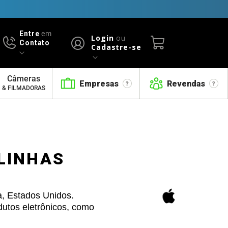
Entre
em
Login
ou
Contato
Cadastre-se
Câmeras
Empresas
Revendas
& FILMADORAS
LINHAS
a, Estados Unidos.
dutos eletrônicos, como