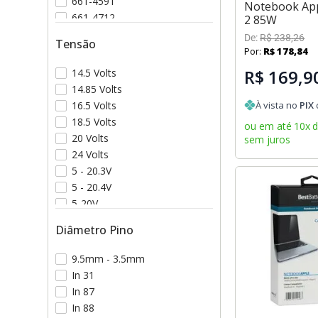
661-4591
Notebook Ap
661-4712
2 85W
661-4816
De:
R$
238
,
26
Tensão
Por:
R$
178
,
84
R$ 169,9
14.5 Volts
14.85 Volts
16.5 Volts
À vista no
PIX
18.5 Volts
ou em até
10
x
20 Volts
sem juros
24 Volts
5 - 20.3V
5 - 20.4V
5-20V
Diâmetro Pino
9.5mm - 3.5mm
In 31
In 87
In 88