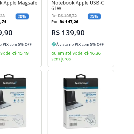
k Apple Magsafe
Notebook Apple USB-C
61W
23
20
%
De:
R$
195
,
72
25
%
6
,
74
Por:
R$
147
,
26
9,90
R$ 139,90
no
PIX
com
5
% OFF
À vista no
PIX
com
5
% OFF
9
x
de
R$
15
,
19
ou em até
9
x
de
R$
16
,
36
sem juros