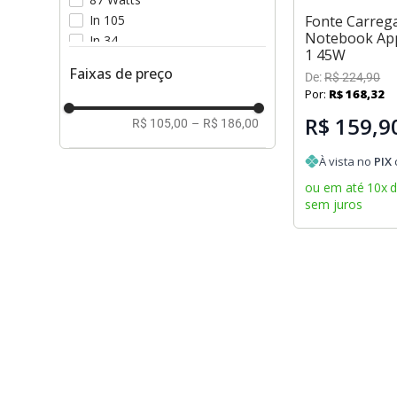
In 105
Fonte Carreg
Notebook Ap
In 34
1 45W
In 88
Faixas de preço
De:
R$
224
,
90
Por:
R$
168
,
32
R$ 159,9
R$ 105,00
–
R$ 186,00
À vista no
PIX
ou em até
10
x
sem juros