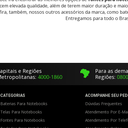
cem elevada qualidade, além de terem maior duração e mai
ira, também, nossos outros acessórios da marca, como bater
Entregamos para todo o Brasi
apitais e Regiões
Para as dema
etropolitanas:
4000-1860
Regiões:
0800
CATEGORIAS
ACOMPANHE SEU PED
Baterias Para Notebooks
Dúvidas Frequentes
Telas Para Notebooks
Atendimento Por E-Mai
Fontes Para Notebooks
Atendimento Por Tele