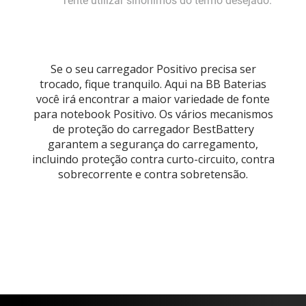
Tente utilizar sinônimos do termo desejado.
Sony Vaio
Sony Vaio
Caddy para SSD
Toshiba
Toshiba
Tela para Iphone
Se o seu carregador Positivo precisa ser
trocado, fique tranquilo. Aqui na BB Baterias
você irá encontrar a maior variedade de fonte
para notebook Positivo. Os vários mecanismos
de proteção do carregador BestBattery
garantem a segurança do carregamento,
incluindo proteção contra curto-circuito, contra
sobrecorrente e contra sobretensão.