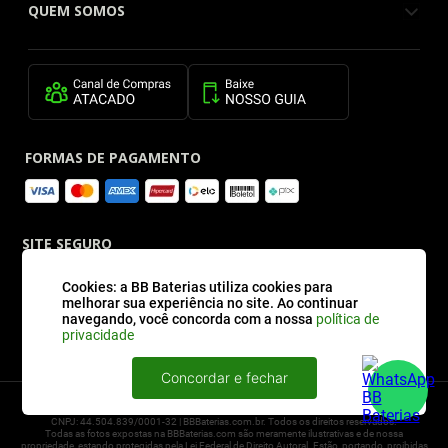
QUEM SOMOS
FORMAS DE PAGAMENTO
SITE SEGURO
Cookies: a BB Baterias utiliza cookies para
melhorar sua experiência no site. Ao continuar
navegando, você concorda com a nossa
política de
privacidade
Concordar e fechar
2026 © BBBaterias® é marca registrada de BB BATERIAS SOLUCOES EM ENERGIA E
INFORMATICA LTDA
CNPJ: 44.504.839/0001-32 | BBBaterias.com.br. Todos os direitos reservados.
Todas as fotos expostas na BBBaterias.com são meramente ilustrativas e de nossa
propriedade, estando protegidas pela Lei Federal de Direito Autoral. Estão, portando, proibidas