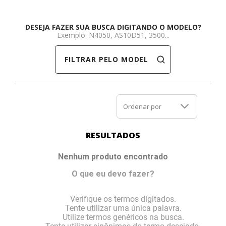
Dell
HP
Positivo
Samsung
Samsung
SSD M.2 SATA
Cooler Interno
DESEJA FAZER SUA BUSCA DIGITANDO O MODELO?
Exemplo: N4050, AS10D51, 3500...
HP
Itautec
Samsung
Sony Vaio
DDR3
SSD M.2 NVME
Dobradiça Notebook
FILTRAR PELO MODELO
Itautec
Lenovo
Toshiba
Toshiba
DDR4
Caddy para SSD
Limpa Telas
Lenovo
LG
Part Number
Memória DDR3
Ordenar por
LG
Philco
Sony Vaio
Memória DDR4
RESULTADOS
Philco
Positivo
Tela para Iphone
SSD SATA
Nenhum produto encontrado
O que eu devo fazer?
Positivo
Samsung
SSD M.2 SATA
Verifique os termos digitados.
Samsung
Semp Toshiba
SSD M.2 NVME
Tente utilizar uma única palavra.
Utilize termos genéricos na busca.