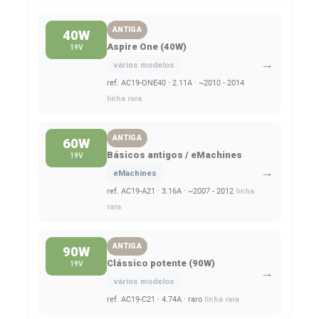
ANTIGA
40W
Aspire One (40W)
19V
→
vários modelos
ref. AC19-ONE40 · 2.11A · ~2010 - 2014
linha rara
ANTIGA
60W
Básicos antigos / eMachines
19V
→
eMachines
ref. AC19-A21 · 3.16A · ~2007 - 2012
linha
rara
ANTIGA
90W
Clássico potente (90W)
19V
→
vários modelos
ref. AC19-C21 · 4.74A · raro
linha rara