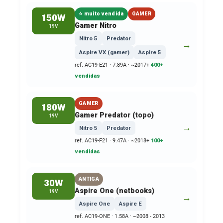
⭐ muito vendida
GAMER
150W
Gamer Nitro
19V
Nitro 5
Predator
→
Aspire VX (gamer)
Aspire 5
ref. AC19-E21 · 7.89A · ~2017+
400+
vendidas
GAMER
180W
Gamer Predator (topo)
19V
→
Nitro 5
Predator
ref. AC19-F21 · 9.47A · ~2018+
100+
vendidas
ANTIGA
30W
Aspire One (netbooks)
19V
→
Aspire One
Aspire E
ref. AC19-ONE · 1.58A · ~2008 - 2013