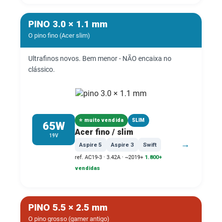
PINO 3.0 × 1.1 mm
O pino fino (Acer slim)
Ultrafinos novos. Bem menor - NÃO encaixa no
clássico.
⭐ muito vendida
SLIM
65W
Acer fino / slim
19V
→
Aspire 5
Aspire 3
Swift
ref. AC19-3 · 3.42A · ~2019+
1.800+
vendidas
PINO 5.5 × 2.5 mm
O pino grosso (gamer antigo)