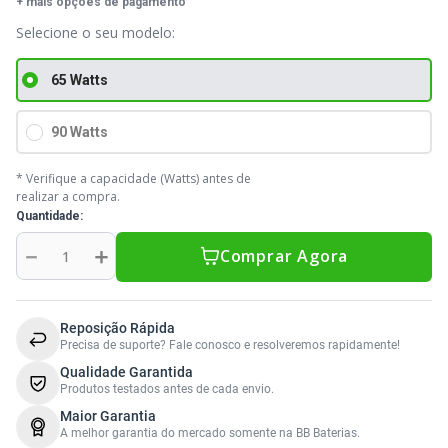
+ mais opções de pagamento
Sony Vaio
Sony Vaio
Caddy para SSD
Toshiba
Toshiba
65 Watts
Tela para Iphone
90 Watts
* Verifique a capacidade (Watts) antes de
realizar a compra.
Quantidade
－
＋
Comprar Agora
Reposição Rápida
Precisa de suporte? Fale conosco e resolveremos rapidamente!
Qualidade Garantida
Produtos testados antes de cada envio.
Maior Garantia
A melhor garantia do mercado somente na BB Baterias.