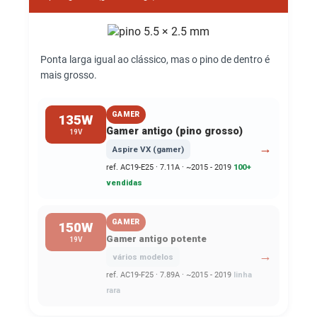
Ponta larga igual ao clássico, mas o pino de dentro é
mais grosso.
GAMER
135W
Gamer antigo (pino grosso)
19V
→
Aspire VX (gamer)
ref. AC19-E25 · 7.11A · ~2015 - 2019
100+
vendidas
GAMER
150W
Gamer antigo potente
19V
→
vários modelos
ref. AC19-F25 · 7.89A · ~2015 - 2019
linha
rara