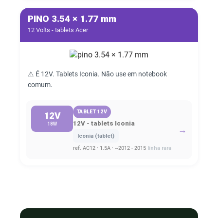
PINO 3.54 × 1.77 mm
12 Volts - tablets Acer
⚠ É 12V. Tablets Iconia. Não use em notebook
comum.
TABLET 12V
12V
12V - tablets Iconia
18W
→
Iconia (tablet)
ref. AC12 · 1.5A · ~2012 - 2015
linha rara