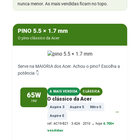
nunca menor. As mais vendidas ficam no topo.
PINO 5.5 × 1.7 mm
O pino clássico da Acer
Serve na MAIORIA dos Acer. Achou o pino? Escolha a
potência 👇
A MAIS VENDIDA
CLÁSSICA
65W
O clássico da Acer
19V
Aspire 3
Aspire 5
Nitro 5
→
Aspire E
ref. AC19-B21 · 3.42A · 2010 → hoje
6.700+
vendidas