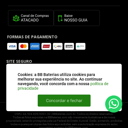
FORMAS DE PAGAMENTO
SITE SEGURO
Cookies: a BB Baterias utiliza cookies para
melhorar sua experiência no site. Ao continuar
navegando, você concorda com a nossa
política de
privacidade
Concordar e fechar
2026 © BBBaterias® é marca registrada de BB BATERIAS SOLUCOES EM ENERGIA E
INFORMATICA LTDA
CNPJ: 44.504.839/0001-32 | BBBaterias.com.br. Todos os direitos reservados.
Todas as fotos expostas na BBBaterias.com são meramente ilustrativas e de nossa
propriedade, estando protegidas pela Lei Federal de Direito Autoral. Estão, portando, proibidas
todas e quaisquer cópias das fotos aqui exibidas, sem a autorização expressa do autor,
proprietário e gestor da BBBaterias.com.