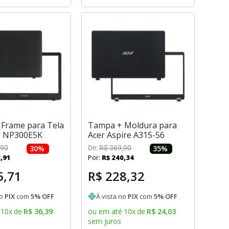
Frame para Tela
Tampa + Moldura para
 NP300E5K
Acer Aspire A315-56
90
30
%
De:
R$
369
,
90
35
%
3
,
91
Por:
R$
240
,
34
5,71
R$ 228,32
no
PIX
com
5
% OFF
À vista no
PIX
com
5
% OFF
10
x
de
R$
36
,
39
ou em até
10
x
de
R$
24
,
03
sem juros