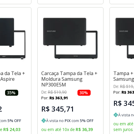
a da Tela +
Carcaça Tampa da Tela +
Tampa + 
 Aspire
Moldura Samsung
Samsung
NP300E5M
De:
R$
519
,
Por:
R$
36
35
%
De:
R$
519
,
90
30
%
Por:
R$
363
,
91
R$ 34
2
R$ 345,71
À vista 
com
5
% OFF
À vista no
PIX
com
5
% OFF
ou em até
de
R$
24
,
03
ou em até
10
x
de
R$
36
,
39
sem juros