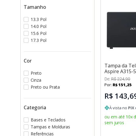
CD-LE310
Tamanho
13.3 Pol
14.0 Pol
15.6 Pol
17.3 Pol
Cor
Tampa da Tel
Aspire A315-
Preto
De:
R$
224
,
90
Cinza
Por:
R$
151
,
25
Preto ou Prata
R$ 143,6
Categoria
À vista no
PIX
ou em até
10
x
Bases e Teclados
sem juros
Tampas e Molduras
Referências