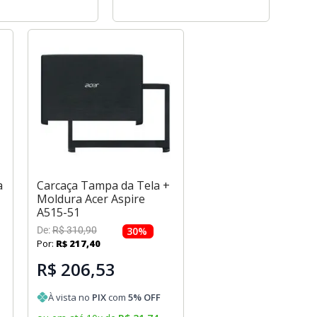
a
Carcaça Tampa da Tela +
Moldura Acer Aspire
A515-51
De:
R$
310
,
90
30
%
Por:
R$
217
,
40
R$ 206,53
À vista no
PIX
com
5
% OFF