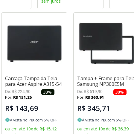
sem juros
Carcaça Tampa da Tela
Tampa + Frame para Tel
para Acer Aspire A315-54
Samsung NP300E5M
De:
R$
224
,
90
33
%
De:
R$
519
,
90
30
%
Por:
R$
151
,
25
Por:
R$
363
,
91
R$ 143,69
R$ 345,71
À vista no
PIX
com
5
% OFF
À vista no
PIX
com
5
% OFF
ou em até
10
x
de
R$
15
,
12
ou em até
10
x
de
R$
36
,
39