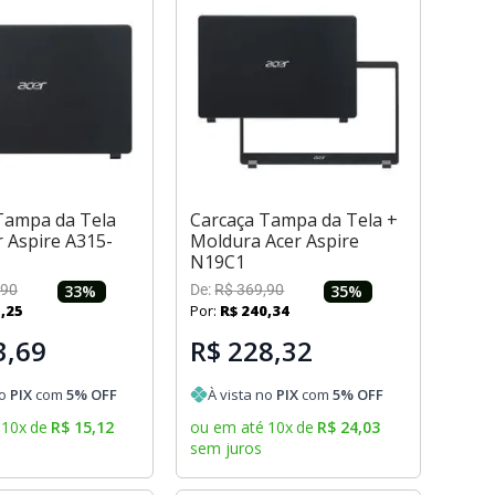
Tampa da Tela
Carcaça Tampa da Tela +
r Aspire A315-
Moldura Acer Aspire
N19C1
90
33
%
De:
R$
369
,
90
35
%
1
,
25
Por:
R$
240
,
34
3,69
R$ 228,32
no
PIX
com
5
% OFF
À vista no
PIX
com
5
% OFF
10
x
de
R$
15
,
12
ou em até
10
x
de
R$
24
,
03
sem juros