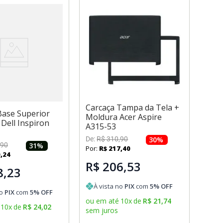
Carcaça Tampa da Tela +
Base Superior
Moldura Acer Aspire
Dell Inspiron
A315-53
De:
R$
310
,
90
30
%
90
31
%
Por:
R$
217
,
40
0
,
24
R$ 206,53
8,23
À vista no
PIX
com
5
% OFF
no
PIX
com
5
% OFF
ou em até
10
x
de
R$
21
,
74
10
x
de
R$
24
,
02
sem juros