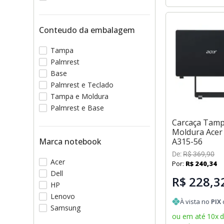
Conteudo da embalagem
Tampa
Palmrest
Base
Palmrest e Teclado
Tampa e Moldura
Palmrest e Base
Carcaça Tamp
Moldura Acer
A315-56
Marca notebook
De:
R$
369
,
90
Acer
Por:
R$
240
,
34
Dell
R$ 228,3
HP
Lenovo
À vista no
PIX
Samsung
ou em até
10
x