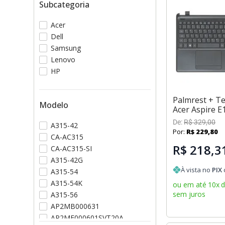
Subcategoria
Acer
Dell
Samsung
Lenovo
HP
Palmrest + Te
Modelo
Acer Aspire E
De:
R$
329
,
00
A315-42
Por:
R$
229
,
80
CA-AC315
R$ 218,3
CA-AC315-SI
A315-42G
À vista no
PIX
A315-54
A315-54K
ou em até
10
x
sem juros
A315-56
AP2MB000631
AP2ME000601SVT20A