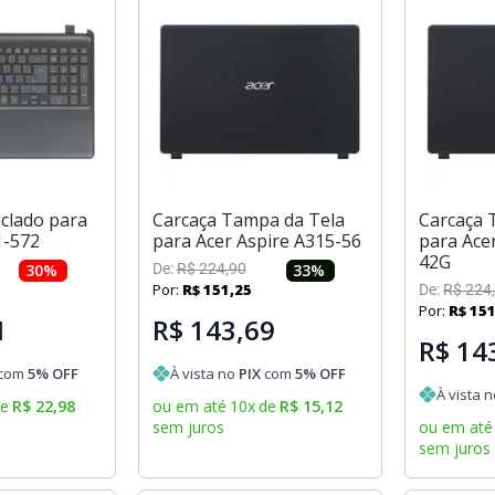
clado para
Carcaça Tampa da Tela
Carcaça 
1-572
para Acer Aspire A315-56
para Ace
42G
30
%
De:
R$
224
,
90
33
%
Por:
R$
151
,
25
De:
R$
224
,
Por:
R$
15
1
R$ 143,69
R$ 14
com
5
% OFF
À vista no
PIX
com
5
% OFF
À vista 
de
R$
22
,
98
ou em até
10
x
de
R$
15
,
12
sem juros
ou em até
sem juros