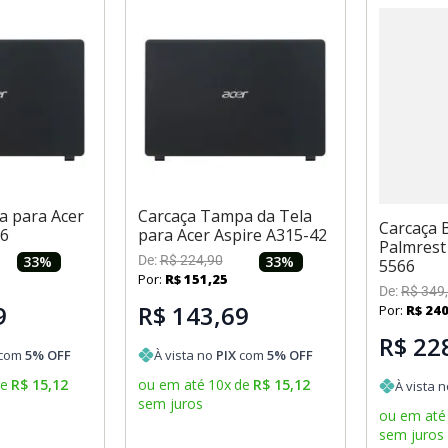
a para Acer
Carcaça Tampa da Tela
Carcaça 
56
para Acer Aspire A315-42
Palmrest 
33
%
De:
R$
224
,
90
33
%
5566
Por:
R$
151
,
25
De:
R$
349
,
9
R$ 143,69
Por:
R$
24
R$ 22
com
5
% OFF
À vista no
PIX
com
5
% OFF
de
R$
15
,
12
ou em até
10
x
de
R$
15
,
12
À vista 
sem juros
ou em até
sem juros