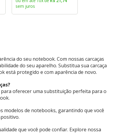
ou em até
10
x
de
R$
21
,
74
sem juros
rência do seu notebook. Com nossas carcaças
abilidade do seu aparelho. Substitua sua carcaça
ook está protegido e com aparência de novo.
aças?
 para oferecer uma substituição perfeita para o
book.
os modelos de notebooks, garantindo que você
positivo.
lidade que você pode confiar. Explore nossa