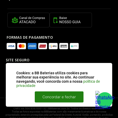
FORMAS DE PAGAMENTO
SITE SEGURO
Cookies: a BB Baterias utiliza cookies para
melhorar sua experiência no site. Ao continuar
navegando, você concorda com a nossa
política de
privacidade
Concordar e fechar
2026 © BBBaterias® é marca registrada de BB BATERIAS SOLUCOES EM ENERGIA E
INFORMATICA LTDA
CNPJ: 44.504.839/0001-32 | BBBaterias.com.br. Todos os direitos reservados.
Todas as fotos expostas na BBBaterias.com são meramente ilustrativas e de nossa
propriedade, estando protegidas pela Lei Federal de Direito Autoral. Estão, portando, proibidas
todas e quaisquer cópias das fotos aqui exibidas, sem a autorização expressa do autor,