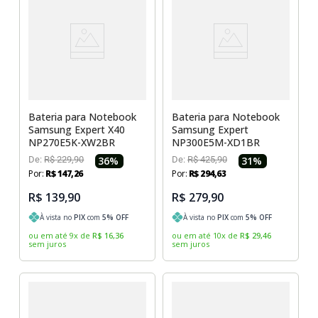
Bateria para Notebook
Bateria para Notebook
Samsung Expert X40
Samsung Expert
NP270E5K-XW2BR
NP300E5M-XD1BR
De:
R$
229
,
90
36
%
De:
R$
425
,
90
31
%
Por:
R$
147
,
26
Por:
R$
294
,
63
R$ 139,90
R$ 279,90
À vista no
PIX
com
5
% OFF
À vista no
PIX
com
5
% OFF
ou em até
9
x
de
R$
16
,
36
ou em até
10
x
de
R$
29
,
46
sem juros
sem juros