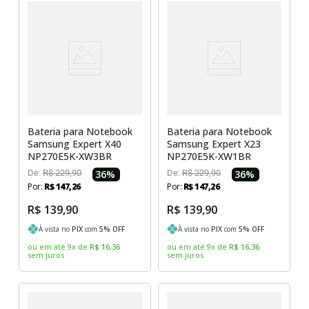
Bateria para Notebook
Bateria para Notebook
Samsung Expert X40
Samsung Expert X23
NP270E5K-XW3BR
NP270E5K-XW1BR
De:
R$
229
,
90
36
%
De:
R$
229
,
90
36
%
Por:
R$
147
,
26
Por:
R$
147
,
26
R$ 139,90
R$ 139,90
À vista no
PIX
com
5
% OFF
À vista no
PIX
com
5
% OFF
ou em até
9
x
de
R$
16
,
36
ou em até
9
x
de
R$
16
,
36
sem juros
sem juros