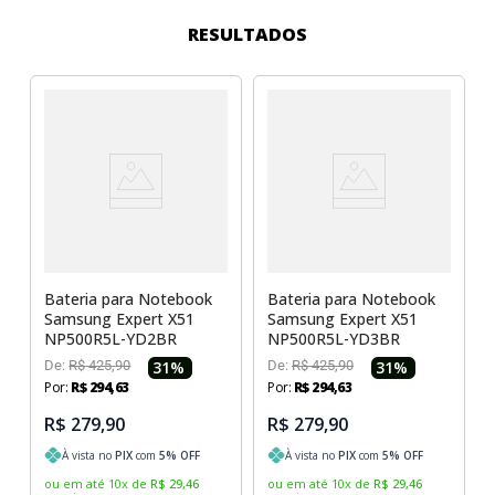
Sony Vaio
Sony Vaio
Caddy para SSD
RESULTADOS
Toshiba
Toshiba
Tela para Iphone
Bateria para Notebook
Bateria para Notebook
Samsung Expert X51
Samsung Expert X51
NP500R5L-YD2BR
NP500R5L-YD3BR
De:
R$
425
,
90
31
%
De:
R$
425
,
90
31
%
Por:
R$
294
,
63
Por:
R$
294
,
63
R$ 279,90
R$ 279,90
À vista no
PIX
com
5
% OFF
À vista no
PIX
com
5
% OFF
ou em até
10
x
de
R$
29
,
46
ou em até
10
x
de
R$
29
,
46