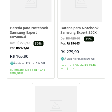
Bateria para Notebook
Bateria para Notebook
Samsung Expert
Samsung Expert 350X
NP500R4l
De:
R$
425
,
90
31
%
De:
R$
272
,
90
36
%
Por:
R$
294
,
63
Por:
R$
174
,
63
R$ 279,90
R$ 165,90
À vista no
PIX
com
5
% OFF
À vista no
PIX
com
5
% OFF
ou em até
10
x
de
R$
29
,
46
sem juros
ou em até
10
x
de
R$
17
,
46
sem juros