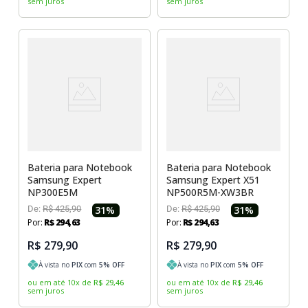
sem juros
sem juros
Bateria para Notebook
Bateria para Notebook
Samsung Expert
Samsung Expert X51
NP300E5M
NP500R5M-XW3BR
De:
R$
425
,
90
31
%
De:
R$
425
,
90
31
%
Por:
R$
294
,
63
Por:
R$
294
,
63
R$ 279,90
R$ 279,90
À vista no
PIX
com
5
% OFF
À vista no
PIX
com
5
% OFF
ou em até
10
x
de
R$
29
,
46
ou em até
10
x
de
R$
29
,
46
sem juros
sem juros