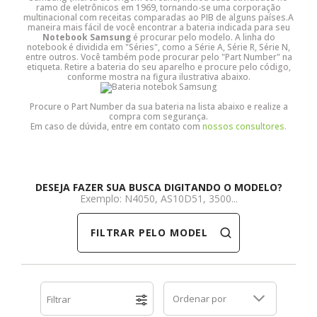
ramo de eletrônicos em 1969, tornando-se uma corporação
multinacional com receitas comparadas ao PIB de alguns países.A
Dell
HP
Positivo
Samsung
Samsung
SSD M.2 SATA
Cooler Interno
maneira mais fácil de você encontrar a bateria indicada para seu
Notebook Samsung
é procurar pelo modelo. A linha do
notebook é dividida em "Séries", como a Série A, Série R, Série N,
entre outros. Você também pode procurar pelo "Part Number" na
HP
Itautec
Samsung
Sony Vaio
DDR3
SSD M.2 NVME
Dobradiça Notebook
etiqueta. Retire a bateria do seu aparelho e procure pelo código,
conforme mostra na figura ilustrativa abaixo.
Itautec
Lenovo
Toshiba
Toshiba
DDR4
Caddy para SSD
Limpa Telas
Procure o Part Number da sua bateria na lista abaixo e realize a
compra com segurança.
Em caso de dúvida, entre em contato com
nossos consultores.
Lenovo
LG
Part Number
Memória DDR3
LG
Philco
Sony Vaio
Memória DDR4
DESEJA FAZER SUA BUSCA DIGITANDO O MODELO?
Exemplo: N4050, AS10D51, 3500...
Philco
Positivo
Tela para Iphone
SSD SATA
FILTRAR PELO MODELO
Positivo
Samsung
SSD M.2 SATA
Samsung
Semp Toshiba
SSD M.2 NVME
Ordenar por
Filtrar