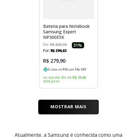
Bateria para Notebook
Samsung Expert
NP300E5K
De:
R$
425
,
90
31
%
Por:
R$
294
,
63
R$ 279,90
À vista no
PIX
com
5
% OFF
ou em até
10
x
de
R$
29
,
46
sem juros
MOSTRAR MAIS
Atualmente, a Samsung é conhecida como uma