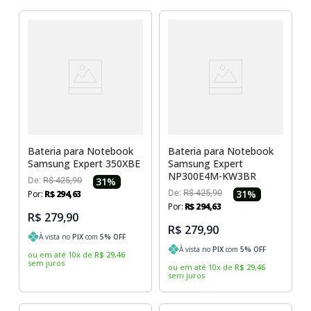
Bateria para Notebook
Bateria para Notebook
Samsung Expert 350XBE
Samsung Expert
NP300E4M-KW3BR
De:
R$
425
,
90
31
%
De:
R$
425
,
90
31
%
Por:
R$
294
,
63
Por:
R$
294
,
63
R$ 279,90
R$ 279,90
À vista no
PIX
com
5
% OFF
À vista no
PIX
com
5
% OFF
ou em até
10
x
de
R$
29
,
46
sem juros
ou em até
10
x
de
R$
29
,
46
sem juros