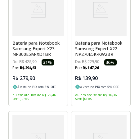
Bateria para Notebook
Bateria para Notebook
Samsung Expert X23
Samsung Expert X22
NP300E5M-XD1BR
NP270E5K-KW2BR
De:
R$
425
,
90
31
%
De:
R$
229
,
90
36
%
Por:
R$
294
,
63
Por:
R$
147
,
26
R$ 279,90
R$ 139,90
À vista no
PIX
com
5
% OFF
À vista no
PIX
com
5
% OFF
ou em até
10
x
de
R$
29
,
46
ou em até
9
x
de
R$
16
,
36
sem juros
sem juros