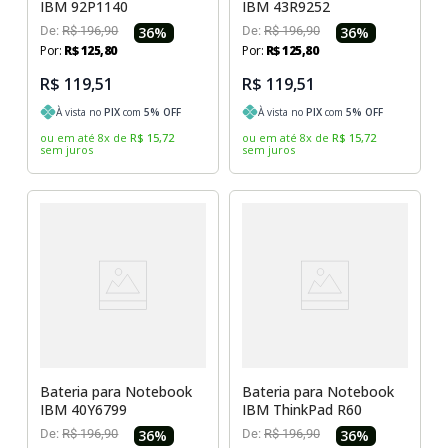
IBM 92P1140
IBM 43R9252
De:
R$
196
,
90
36
%
De:
R$
196
,
90
36
%
Por:
R$
125
,
80
Por:
R$
125
,
80
R$ 119,51
R$ 119,51
À vista no
PIX
com
5
% OFF
À vista no
PIX
com
5
% OFF
ou em até
8
x
de
R$
15
,
72
ou em até
8
x
de
R$
15
,
72
sem juros
sem juros
Bateria para Notebook
Bateria para Notebook
IBM 40Y6799
IBM ThinkPad R60
De:
R$
196
,
90
36
%
De:
R$
196
,
90
36
%