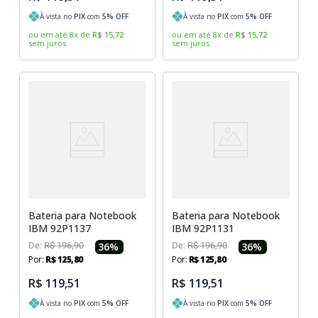
À vista no
PIX
com
5
% OFF
À vista no
PIX
com
5
% OFF
ou em até
8
x
de
R$
15
,
72
ou em até
8
x
de
R$
15
,
72
sem juros
sem juros
Bateria para Notebook
Bateria para Notebook
IBM 92P1137
IBM 92P1131
De:
R$
196
,
90
36
%
De:
R$
196
,
90
36
%
Por:
R$
125
,
80
Por:
R$
125
,
80
R$ 119,51
R$ 119,51
À vista no
PIX
com
5
% OFF
À vista no
PIX
com
5
% OFF