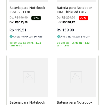
Bateria para Notebook
Bateria para Notebook
IBM 92P1138
IBM ThinkPad L412
De:
R$
196
,
90
36
%
De:
R$
229
,
90
27
%
Por:
R$
125
,
80
Por:
R$
168
,
32
R$ 119,51
R$ 159,90
À vista no
PIX
com
5
% OFF
À vista no
PIX
com
5
% OFF
ou em até
8
x
de
R$
15
,
72
ou em até
10
x
de
R$
16
,
83
sem juros
sem juros
Bateria para Notebook
Bateria para Notebook