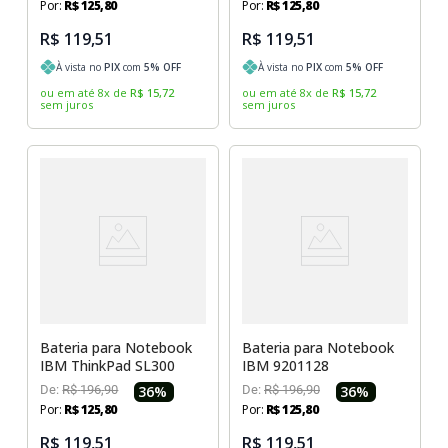
Por:
R$
125
,
80
Por:
R$
125
,
80
R$ 119,51
R$ 119,51
À vista no
PIX
com
5
% OFF
À vista no
PIX
com
5
% OFF
ou em até
8
x
de
R$
15
,
72
ou em até
8
x
de
R$
15
,
72
sem juros
sem juros
Bateria para Notebook
Bateria para Notebook
IBM ThinkPad SL300
IBM 9201128
De:
R$
196
,
90
36
%
De:
R$
196
,
90
36
%
Por:
R$
125
,
80
Por:
R$
125
,
80
R$ 119,51
R$ 119,51