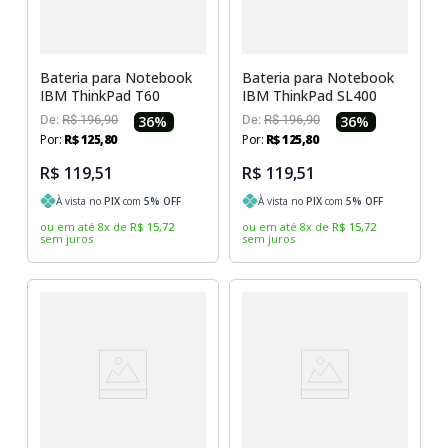
Sony Vaio
Sony Vaio
Caddy para SSD
Toshiba
Toshiba
Bateria para Notebook
Bateria para Notebook
IBM ThinkPad T60
IBM ThinkPad SL400
Tela para Iphone
De:
R$
196
,
90
36
%
De:
R$
196
,
90
36
%
Por:
R$
125
,
80
Por:
R$
125
,
80
R$ 119,51
R$ 119,51
À vista no
PIX
com
5
% OFF
À vista no
PIX
com
5
% OFF
ou em até
8
x
de
R$
15
,
72
ou em até
8
x
de
R$
15
,
72
sem juros
sem juros