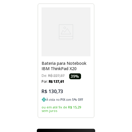
Bateria para Notebook
IBM ThinkPad X20
De:
R$
227
,
37
39
%
Por:
R$
137
,
61
R$ 130,73
À vista no
PIX
com
5
% OFF
ou em até
9
x
de
R$
15
,
29
sem juros