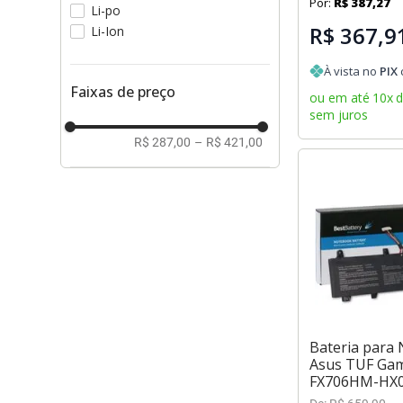
Por:
R$
387
,
27
Li-po
R$ 367,9
Li-Ion
À vista no
PIX
Faixas de preço
ou em até
10
x
sem juros
R$ 287,00
–
R$ 421,00
Bateria para
Asus TUF Gam
FX706HM-HX