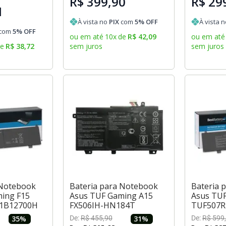
R$ 399,90
R$ 29
1
À vista no
PIX
com
5
% OFF
À vista 
com
5
% OFF
ou em até
10
x
de
R$
42
,
09
ou em até
de
R$
38
,
72
sem juros
sem juros
 Notebook
Bateria para Notebook
Bateria 
ing F15
Asus TUF Gaming A15
Asus TUF
1B12700H
FX506IH-HN184T
TUF507
35
%
De:
R$
455
,
90
31
%
De:
R$
599
,