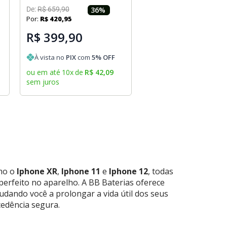
De:
R$
659
,
90
36
%
Por:
R$
420
,
95
R$ 399,90
À vista no
PIX
com
5
% OFF
ou em até
10
x
de
R$
42
,
09
sem juros
omo o
Iphone XR
,
Iphone 11
e
Iphone 12
, todas
perfeito no aparelho. A BB Baterias oferece
judando você a prolongar a vida útil dos seus
cedência segura.