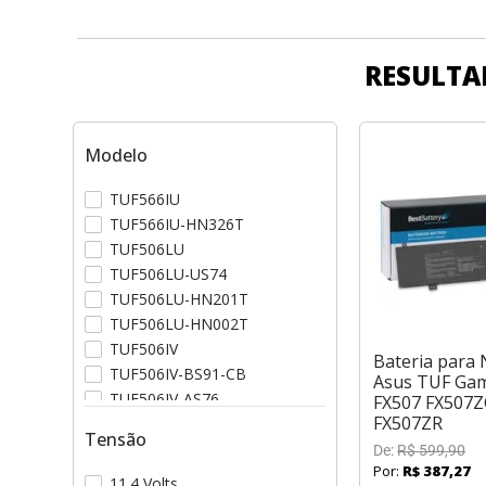
RESULTA
Modelo
TUF566IU
TUF566IU-HN326T
TUF506LU
TUF506LU-US74
TUF506LU-HN201T
TUF506LU-HN002T
TUF506IV
Bateria para
TUF506IV-BS91-CB
Asus TUF Gam
TUF506IV-AS76
FX507 FX507
FX507ZR
TUF506IHNT
Tensão
De:
R$
599
,
90
Por:
R$
387
,
27
11.4 Volts