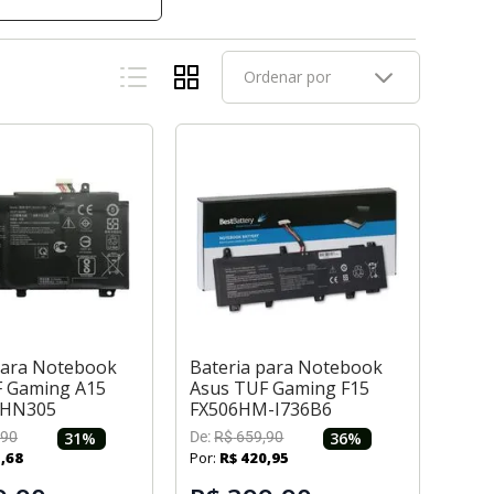
Ordenar por
para Notebook
Bateria para Notebook
F Gaming A15
Asus TUF Gaming F15
-HN305
FX506HM-I736B6
90
31
%
De:
R$
659
,
90
36
%
5
,
68
Por:
R$
420
,
95