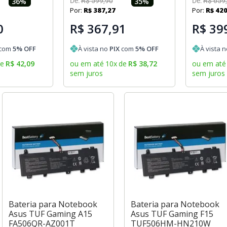
36
%
De:
R$
599
,
90
35
%
De:
R$
659
,
Por:
R$
387
,
27
Por:
R$
42
0
R$ 367,91
R$ 39
com
5
% OFF
À vista no
PIX
com
5
% OFF
À vista 
de
R$
42
,
09
ou em até
10
x
de
R$
38
,
72
ou em até
sem juros
sem juros
Bateria para Notebook
Bateria para Notebook
Asus TUF Gaming A15
Asus TUF Gaming F15
FA506QR-AZ001T
TUF506HM-HN210W