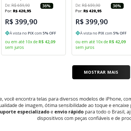
De:
R$
659
,
90
36
%
De:
R$
659
,
90
36
%
Por:
R$
420
,
95
Por:
R$
420
,
95
R$ 399,90
R$ 399,90
À vista no
PIX
com
5
% OFF
À vista no
PIX
com
5
% OFF
ou em até
10
x
de
R$
42
,
09
ou em até
10
x
de
R$
42
,
09
sem juros
sem juros
MOSTRAR MAIS
e, você encontra telas para diversos modelos de iPhone, c
ualidade de imagem, ótima sensibilidade ao toque e encaixe 
uporte especializado
e
envio rápido
para todo o Brasil, a
dispositivos com peças confiáveis e de pro