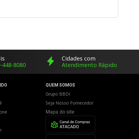
is
Cidades com
-448-8080
Atendimento Rápido
IDO
QUEM SOMOS
Grupo BBDI
l
Seja Nosso Fornecedor
fone
Mapa do site
e