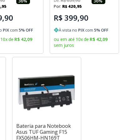
90
36
%
De:
R$
659
,
90
36
%
0
,
95
Por:
R$
420
,
95
9,90
R$ 399,90
no
PIX
com
5
% OFF
À vista no
PIX
com
5
% OFF
10
x
de
R$
42
,
09
ou em até
10
x
de
R$
42
,
09
sem juros
Bateria para Notebook
Asus TUF Gaming F15
FX506HM-HN169T