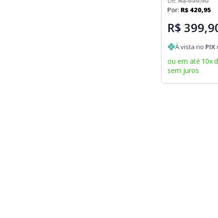
De:
R$
659
,
90
Por:
R$
420
,
95
R$ 399,9
À vista no
PIX
ou em até
10
x
sem juros