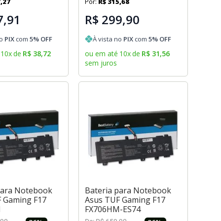
7
,
27
Por:
R$
315
,
68
7,91
R$ 299,90
no
PIX
com
5
% OFF
À vista no
PIX
com
5
% OFF
10
x
de
R$
38
,
72
ou em até
10
x
de
R$
31
,
56
sem juros
para Notebook
Bateria para Notebook
 Gaming F17
Asus TUF Gaming F17
M
FX706HM-ES74