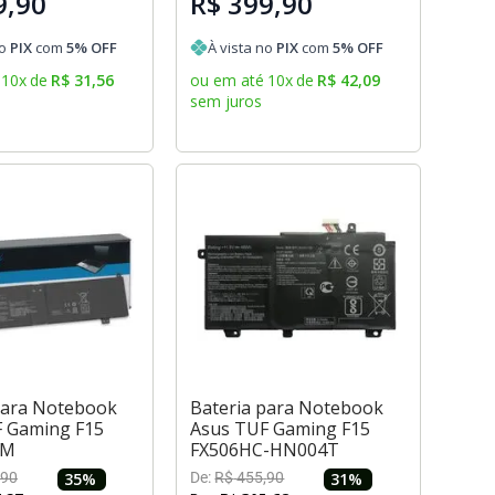
9,90
R$ 399,90
no
PIX
com
5
% OFF
À vista no
PIX
com
5
% OFF
10
x
de
R$
31
,
56
ou em até
10
x
de
R$
42
,
09
sem juros
para Notebook
Bateria para Notebook
 Gaming F15
Asus TUF Gaming F15
RM
FX506HC-HN004T
90
35
%
De:
R$
455
,
90
31
%