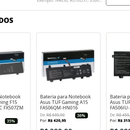
Exemplo: N4050, AS10D51, 3500...
DOS
 Notebook
Bateria para Notebook
Bateria 
ing F15
Asus TUF Gaming A15
Asus TU
ZC FX507ZM
FA506QM-HN016
FA506IU
De:
R$
659
,
90
36
%
De:
R$
455
,
Por:
R$
420
,
95
Por:
R$
31
35
%