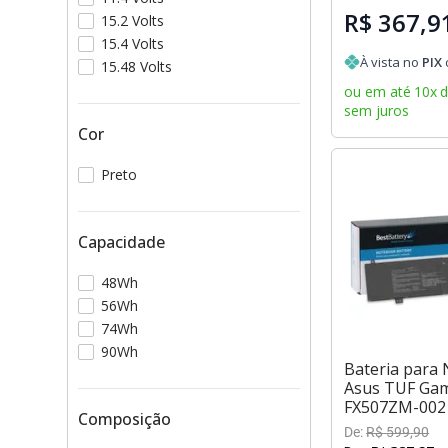
R$ 367,9
15.2 Volts
15.4 Volts
À vista no
PIX
15.48 Volts
ou em até
10
x
sem juros
Cor
Preto
Capacidade
48Wh
56Wh
74Wh
90Wh
Bateria para
Asus TUF Gam
FX507ZM-002
Composição
De:
R$
599
,
90