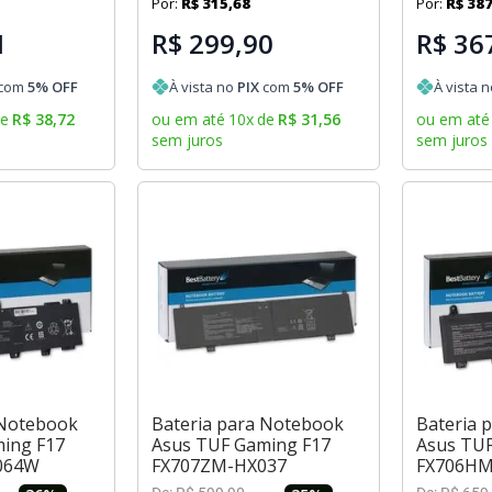
Por:
R$
315
,
68
Por:
R$
38
1
R$ 299,90
R$ 36
com
5
% OFF
À vista no
PIX
com
5
% OFF
À vista 
de
R$
38
,
72
ou em até
10
x
de
R$
31
,
56
ou em até
sem juros
sem juros
 Notebook
Bateria para Notebook
Bateria 
ing F17
Asus TUF Gaming F17
Asus TUF
064W
FX707ZM-HX037
FX706H